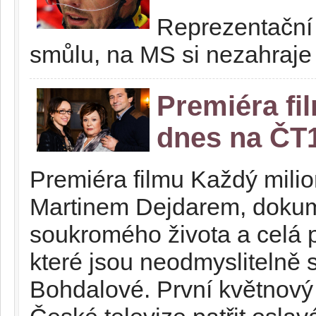
Reprezentační 
smůlu, na MS si nezahraje 
Premiéra fi
dnes na ČT
Premiéra filmu Každý mili
Martinem Dejdarem, dokume
soukromého života a celá 
které jsou neodmyslitelně 
Bohdalové. První květnový