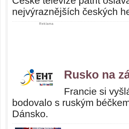
České televize patřit oslav
nejvýraznějších českých h
Reklama
Rusko na zá
Francie si vyš
bodovalo s ruským béčkem,
Dánsko.