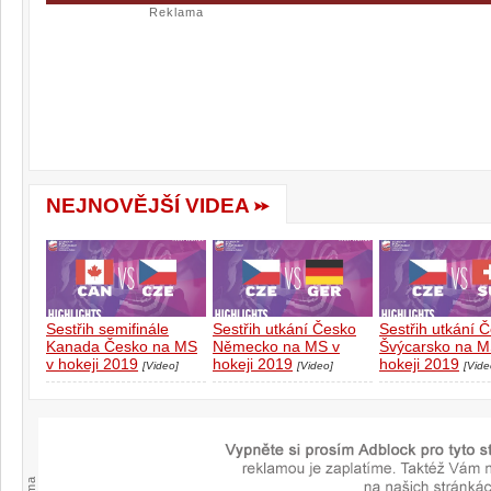
Reklama
NEJNOVĚJŠÍ VIDEA
Sestřih semifinále
Sestřih utkání Česko
Sestřih utkání 
Kanada Česko na MS
Německo na MS v
Švýcarsko na M
v hokeji 2019
hokeji 2019
hokeji 2019
[Video]
[Video]
[Vide