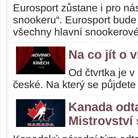
Eurosport zůstane i pro ná
snookeru“. Eurosport bude
všechny hlavní snookerové 
Na co jít o 
Od čtvrtka je v
české. Na který se půjdete
Kanada odta
Mistrovství