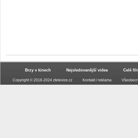
Brzy v kinech
Nejsledovanější videa
Celé fi
Copyright © 2016-2024 ztelevize.cz
Kontakt / reklama
Všeobecn