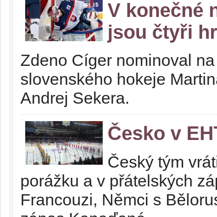
V konečné 
jsou čtyři h
Zdeno Cíger nominoval na M
slovenského hokeje Marti
Andrej Sekera.
Česko v EHT
Český tým vrát
porážku a v přátelských zá
Francouzi, Němci s Běloru