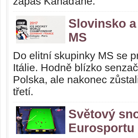
zápas Kanaďané.
Slovinsko a 
MS
Do elitní skupinky MS se pr
Itálie. Hodně blízko senza
Polska, ale nakonec zůsta
třetí.
Světový sno
Eurosportu