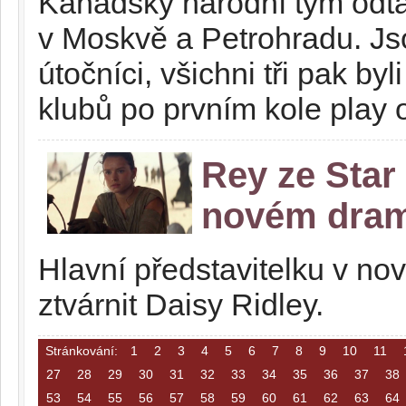
Kanadský národní tým odtajn
v Moskvě a Petrohradu. Js
útočníci, všichni tři pak b
klubů po prvním kole play 
Rey ze Star
novém dra
Hlavní představitelku v n
ztvárnit Daisy Ridley.
Stránkování:
1
2
3
4
5
6
7
8
9
10
11
27
28
29
30
31
32
33
34
35
36
37
38
53
54
55
56
57
58
59
60
61
62
63
64