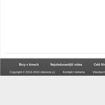
Brzy v kinech
Nejsledovanější videa
Celé fi
Copyright © 2016-2024 ztelevize.cz
Kontakt / reklama
Všeobecn