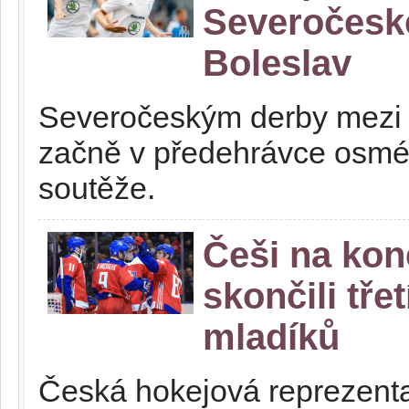
Severočeské
Boleslav
Severočeským derby mezi 
začně v předehrávce osmé 
soutěže.
Češi na kon
skončili tře
mladíků
Česká hokejová reprezenta