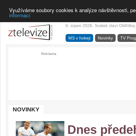
Využíváme soubory cookies k analýze návštěvnosti, pe
informací
6. srpen 2026. Svátek slaví Oldřiška,
MS v hokeji
Novinky
TV Pro
Reklama
NOVINKY
Dnes přede