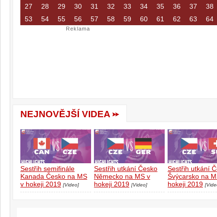
27
28
29
30
31
32
33
34
35
36
37
38
53
54
55
56
57
58
59
60
61
62
63
64
Reklama
NEJNOVĚJŠÍ VIDEA
Sestřih semifinále
Sestřih utkání Česko
Sestřih utkání 
Kanada Česko na MS
Německo na MS v
Švýcarsko na M
v hokeji 2019
hokeji 2019
hokeji 2019
[Video]
[Video]
[Vide