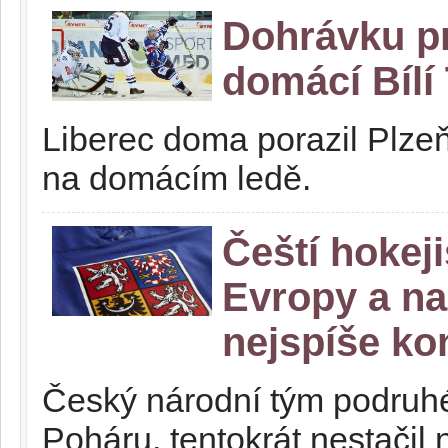
Dohrávku pr
domácí Bílí 
Liberec doma porazil Plzeň
na domácím ledě.
Čeští hokeji
Evropy a n
nejspíše ko
Český národní tým podruh
Poháru, tentokrát nestačil