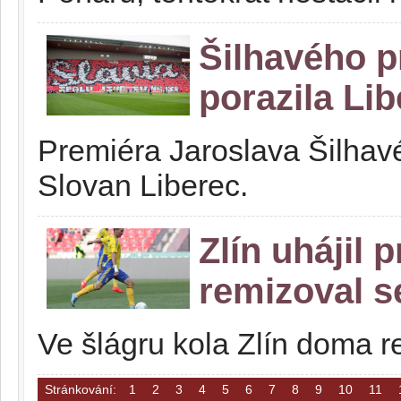
Šilhavého p
porazila Li
Premiéra Jaroslava Šilhavé
Slovan Liberec.
Zlín uhájil 
remizoval s
Ve šlágru kola Zlín doma 
Stránkování:
1
2
3
4
5
6
7
8
9
10
11