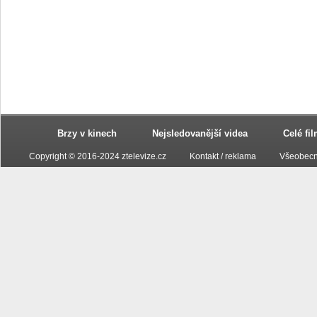
Brzy v kinech
Nejsledovanější videa
Celé fi
Copyright © 2016-2024 ztelevize.cz
Kontakt / reklama
Všeobecn