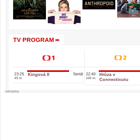
TV PROGRAM
23:25
Kingová II
Seriál
22:40
Hrůza v
45 m.
100 m.
Connecticutu
reklama