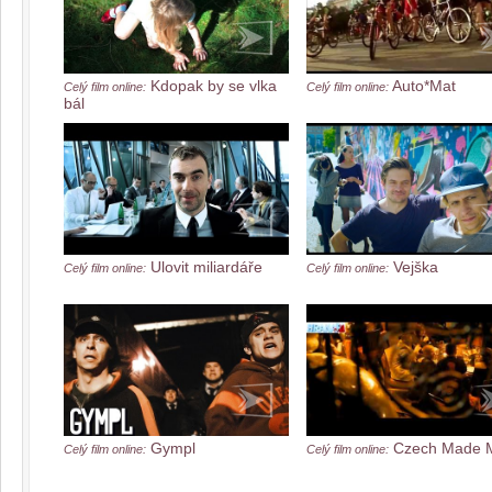
Kdopak by se vlka
Auto*Mat
Celý film online:
Celý film online:
bál
Ulovit miliardáře
Vejška
Celý film online:
Celý film online:
Gympl
Czech Made 
Celý film online:
Celý film online: