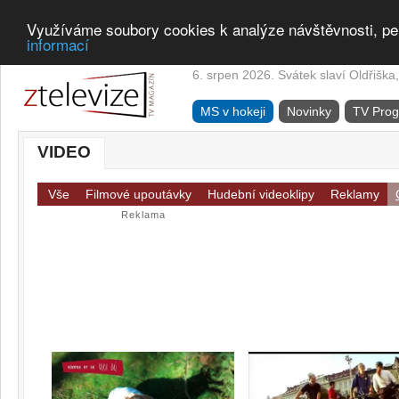
Využíváme soubory cookies k analýze návštěvnosti, pe
informací
6. srpen 2026. Svátek slaví Oldřiška,
MS v hokeji
Novinky
TV Pro
VIDEO
Vše
Filmové upoutávky
Hudební videoklipy
Reklamy
Reklama