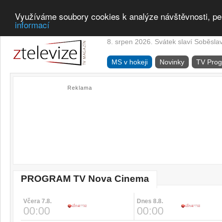
Využíváme soubory cookies k analýze návštěvnosti, pe
informací
8. srpen 2026. Svátek slaví Soběsla
MS v hokeji
Novinky
TV Pro
Reklama
PROGRAM TV Nova Cinema
Včera 7.8.
Dnes 8.8.
00:00
00:00