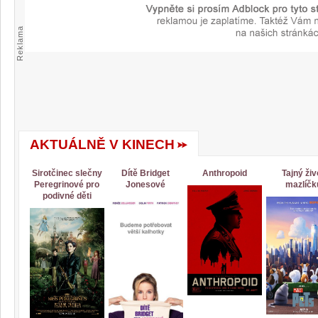
Reklama
AKTUÁLNĚ V KINECH
Sirotčinec slečny
Dítě Bridget
Anthropoid
Tajný živ
Peregrinové pro
Jonesové
mazlíčk
podivné děti