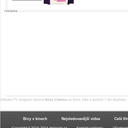
reklama
Aktuální TV program stanice
Nova Cinema
na dnes, zítra a dalších 7 dní dopředu.
Brzy v kinech
Nejsledovanější videa
Celé fi
Copyright © 2016-2024 ztelevize.cz
Kontakt / reklama
Všeobecn