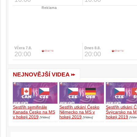
Reklama
Včera 7.8.
Dnes 8.8.
20:00
20:00
NEJNOVĚJŠÍ VIDEA
Sestřih semifinále
Sestřih utkání Česko
Sestřih utkání 
Kanada Česko na MS
Německo na MS v
Švýcarsko na M
v hokeji 2019
hokeji 2019
hokeji 2019
[Video]
[Video]
[Vide