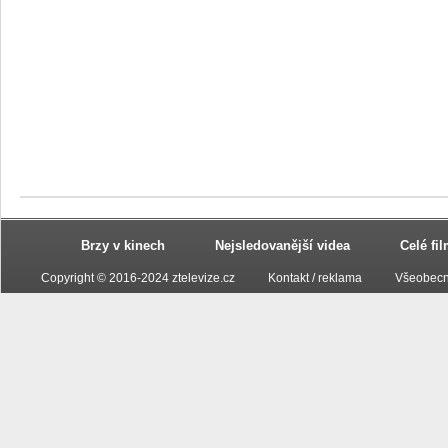
Brzy v kinech
Nejsledovanější videa
Celé fi
Copyright © 2016-2024 ztelevize.cz
Kontakt / reklama
Všeobecn