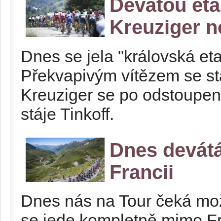
Devátou eta
Kreuziger n
Dnes se jela "královská eta
Překvapivým vítězem se s
Kreuziger se po odstoupen
stáje Tinkoff.
Dnes devátá
Francii
Dnes nás na Tour čeká mož
se jede kompletně mimo Fr