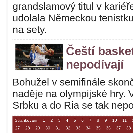
grandslamový titul v kariéř
udolala Německou tenistku
na sety.
Čeští basket
nepodívají
Bohužel v semifinále skonč
naděje na olympijské hry.
Srbku a do Ria se tak nepo
Stránkování:
1
2
3
4
5
6
7
8
9
10
11
27
28
29
30
31
32
33
34
35
36
37
38