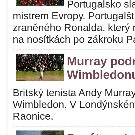
Portugalsko sla
mistrem Evropy. Portugalští 
zraněného Ronalda, který m
na nosítkách po zákroku P
Murray podr
Wimbledon
Britský tenista Andy Murray
Wimbledon. V Londýnském 
Raonice.