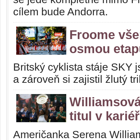
cílem bude Andorra.
Froome všem
osmou etap
Britský cyklista stáje SKY j
a zároveň si zajistil žlutý t
Williamsová
titul v karié
Američanka Serena William