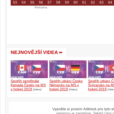
53
54
55
56
57
58
59
60
61
62
63
64
Reklama
NEJNOVĚJŠÍ VIDEA
Sestřih semifinále
Sestřih utkání Česko
Sestřih utkání 
Kanada Česko na MS
Německo na MS v
Švýcarsko na M
v hokeji 2019
hokeji 2019
hokeji 2019
[Video]
[Video]
[Vide