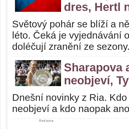
dres, Hertl 
Světový pohár se blíží a ně
léto. Čeká je vyjednávání
doléčují zranění ze sezony
Sharapova a
neobjeví, T
Dnešní novinky z Ria. Kdo
neobjeví a kdo naopak an
Reklama