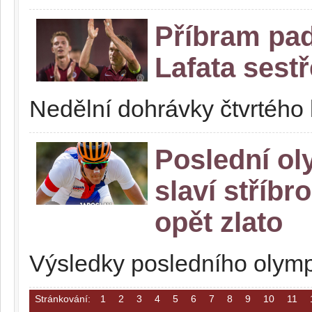
Příbram padl
Lafata sestř
Nedělní dohrávky čtvrtého 
Poslední ol
slaví stříbr
opět zlato
Výsledky posledního olymp
Stránkování:
1
2
3
4
5
6
7
8
9
10
11