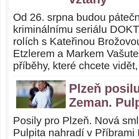
Od 26. srpna budou pátečn
kriminálnímu seriálu DO
rolích s Kateřinou Brožov
Etzlerem a Markem Vašutem
příběhy, které chcete vidět,
Plzeň posilu
Zeman. Pulp
Posily pro Plzeň. Nová sm
Pulpita nahradí v Příbrami