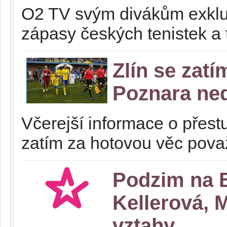
O2 TV svým divákům exkluz
zápasy českých tenistek a 
Zlín se zatí
Poznara ne
Včerejší informace o přes
zatím za hotovou věc pova
Podzim na 
Kellerová, 
vztahy