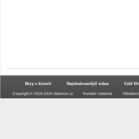
Brzy v kinech
Nejsledovanější videa
Celé fi
Copyright © 2016-2024 ztelevize.cz
Kontakt / reklama
Všeobecn