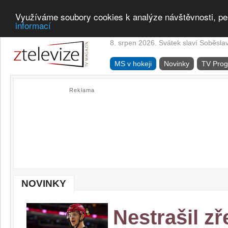
Využíváme soubory cookies k analýze návštěvnosti, pe
informací
8. srpen 2026. Svátek slaví Soběsla
MS v hokeji
Novinky
TV Pro
Reklama
NOVINKY
Nestrašil z