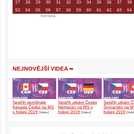
27
28
29
30
31
32
33
34
35
36
37
38
53
54
55
56
57
58
59
60
61
62
63
64
Reklama
NEJNOVĚJŠÍ VIDEA
Sestřih semifinále
Sestřih utkání Česko
Sestřih utkání 
Kanada Česko na MS
Německo na MS v
Švýcarsko na M
v hokeji 2019
hokeji 2019
hokeji 2019
[Video]
[Video]
[Vide