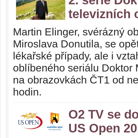
televizních
Martin Elinger, svérázný o
Miroslava Donutila, se opět
lékařské případy, ale i vzt
oblíbeného seriálu Doktor M
na obrazovkách ČT1 od ned
hodin.
O2 TV se d
US Open 201