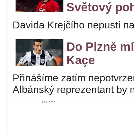
Světový po
Davida Krejčího nepustí n
Do Plzně míř
Kaçe
Přinášíme zatím nepotvrzen
Albánský reprezentant by m
Reklama