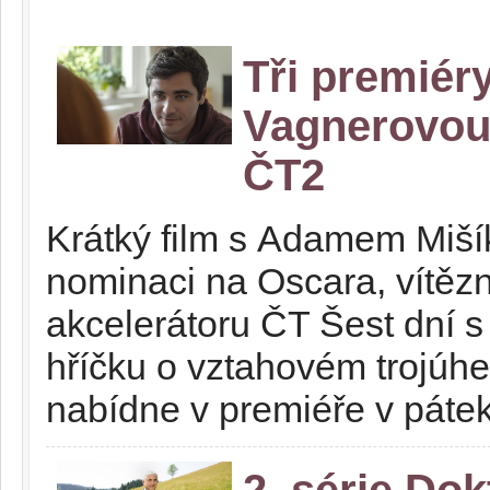
Tři premiéry
Vagnerovou 
ČT2
Krátký film s Adamem Mišíke
nominaci na Oscara, vítěz
akcelerátoru ČT Šest dní 
hříčku o vztahovém trojúh
nabídne v premiéře v páte
2. série Do