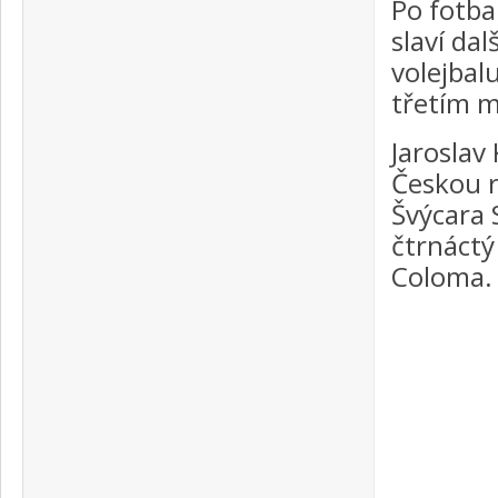
Po fotbal
slaví dal
volejbalu
třetím m
Jaroslav
Českou r
Švýcara 
čtrnáctý
Coloma.