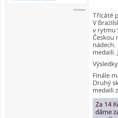
reklama
Třicáté p
V Brazil
v rytmu 
Českou r
nádech. 
medailí.
Výsledky
Finále m
Druhý sk
medaili 
Za 14 Kč
dáme za