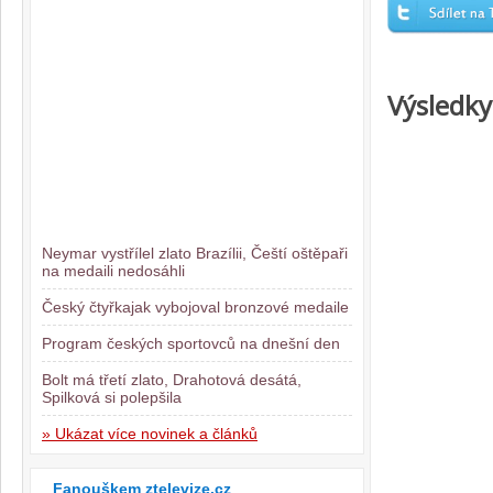
Výsledky
Neymar vystřílel zlato Brazílii, Čeští oštěpaři
na medaili nedosáhli
Český čtyřkajak vybojoval bronzové medaile
Program českých sportovců na dnešní den
Bolt má třetí zlato, Drahotová desátá,
Spilková si polepšila
» Ukázat více novinek a článků
Fanouškem ztelevize.cz