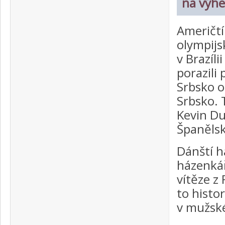
na výhe
Američtí
olympijs
v Brazíli
porazili
Srbsko o
Srbsko. 
Kevin Du
Španělsk
Dánští há
házenkář
vítěze z
to histo
v mužské