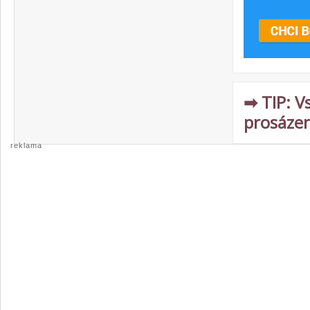
➡ TIP: V
prosázen
reklama