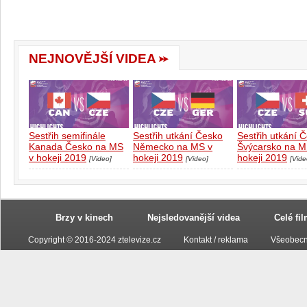
NEJNOVĚJŠÍ VIDEA
Sestřih semifinále
Sestřih utkání Česko
Sestřih utkání 
Kanada Česko na MS
Německo na MS v
Švýcarsko na M
v hokeji 2019
hokeji 2019
hokeji 2019
[Video]
[Video]
[Vide
Brzy v kinech
Nejsledovanější videa
Celé fi
Copyright © 2016-2024 ztelevize.cz
Kontakt / reklama
Všeobecn