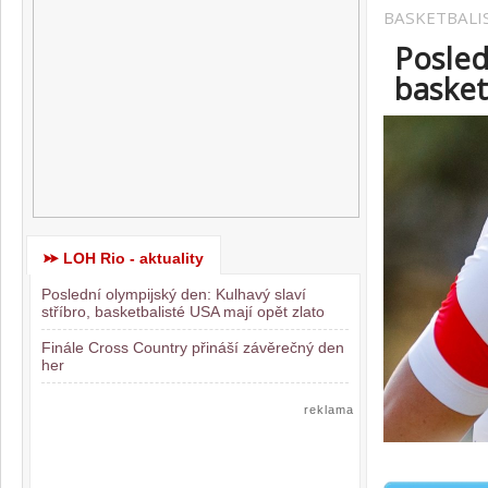
BASKETBALIS
Posled
basket
LOH Rio - aktuality
Poslední olympijský den: Kulhavý slaví
stříbro, basketbalisté USA mají opět zlato
Finále Cross Country přináší závěrečný den
her
reklama