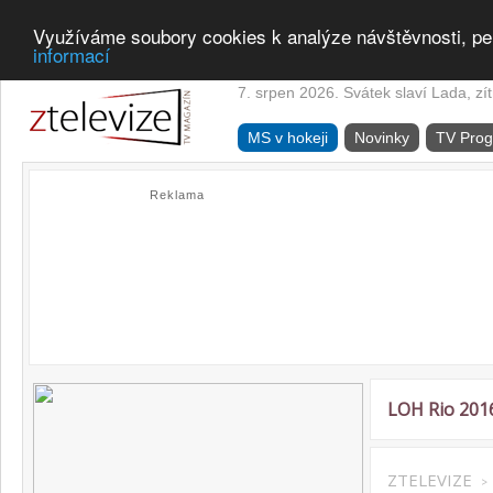
Využíváme soubory cookies k analýze návštěvnosti, pe
informací
7. srpen 2026. Svátek slaví Lada, zí
MS v hokeji
Novinky
TV Pro
Reklama
LOH Rio 201
ZTELEVIZE
>