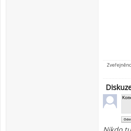
Zveřejněno
Diskuz
Nikdo tu