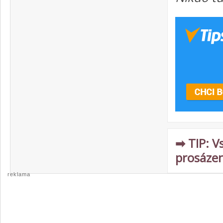
➡ TIP: V
prosázen
reklama