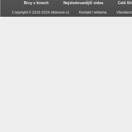
Brzy v kinech
Nejsledovanější videa
Celé fi
Copyright © 2016-2024 ztelevize.cz
Kontakt / reklama
Všeobecn