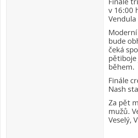
Finále t
v 16:00 
Vendula 
Moderní 
bude obh
čeká spo
pětiboje
během.
Finále c
Nash sta
Za pět m
mužů. Ve 
Veselý, 