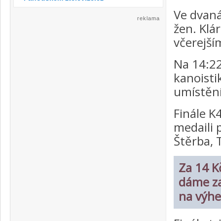
Ve dvaná
reklama
žen. Klár
včerejším
Na 14:22
kanoisti
umístění
Finále K
medaili 
Štěrba, T
Za 14 Kč
dáme za
na výhe