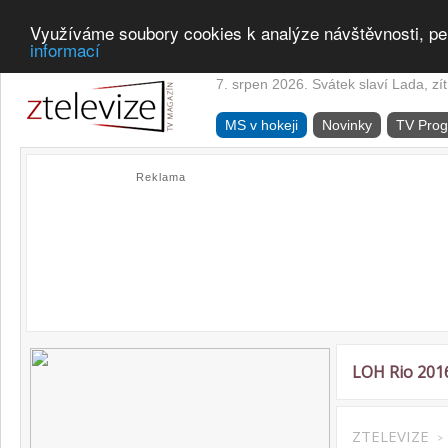
Využíváme soubory cookies k analýze návštěvnosti, pe
informací
7. srpen 2026. Svátek slaví Lada, zí
MS v hokeji
Novinky
TV Pro
Reklama
LOH Rio 201
ZTELEVIZE
>