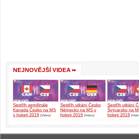
NEJNOVĚJŠÍ VIDEA
Sestřih semifinále
Sestřih utkání Česko
Sestřih utkání 
Kanada Česko na MS
Německo na MS v
Švýcarsko na M
v hokeji 2019
hokeji 2019
hokeji 2019
[Video]
[Video]
[Vide