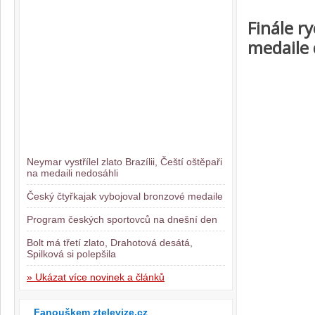
Finále r
medaile 
Neymar vystřílel zlato Brazílii, Čeští oštěpaři
na medaili nedosáhli
Český čtyřkajak vybojoval bronzové medaile
Program českých sportovců na dnešní den
Bolt má třetí zlato, Drahotová desátá,
Spilková si polepšila
» Ukázat více novinek a článků
Fanouškem ztelevize.cz