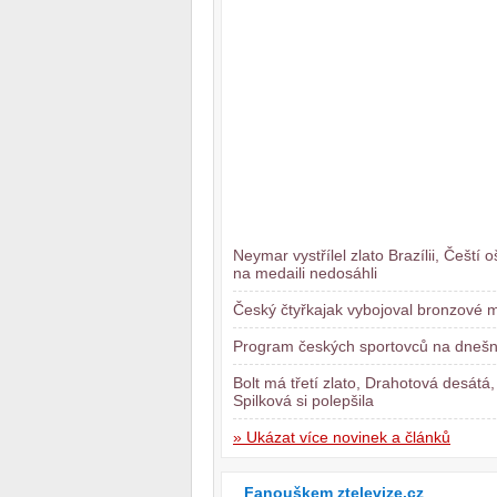
Neymar vystřílel zlato Brazílii, Čeští o
na medaili nedosáhli
Český čtyřkajak vybojoval bronzové 
Program českých sportovců na dnešn
Bolt má třetí zlato, Drahotová desátá,
Spilková si polepšila
» Ukázat více novinek a článků
Fanouškem ztelevize.cz