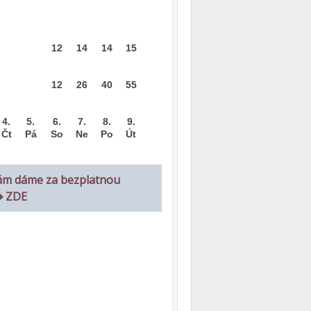
12
14
14
15
12
26
40
55
4.
5.
6.
7.
8.
9.
Čt
Pá
So
Ne
Po
Út
ám dáme za bezplatnou
 ➡ ZDE