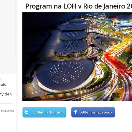
Program na LOH v Rio de Janeiro 20
í
lato
čný den
reklama