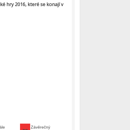
é hry 2016, které se konají v
ále
Závěrečný