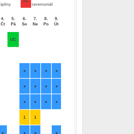
ZC
ciplíny
ceremoniál
4.
5.
6.
7.
8.
9.
Čt
Pá
So
Ne
Po
Út
UC
●
●
●
●
●
●
●
●
●
●
●
●
1
1
●
●
●
●