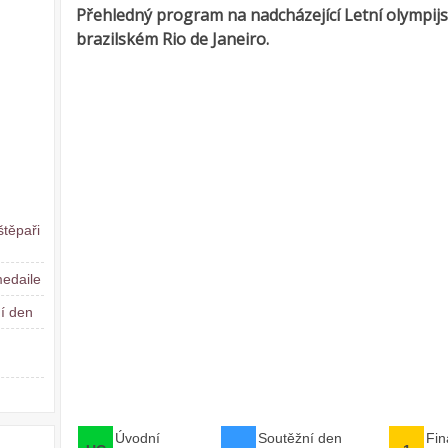
Přehledný program na nadcházející Letní olympijsk
brazilském Rio de Janeiro.
štěpaři
medaile
í den
Úvodní
Soutěžní den
Fin