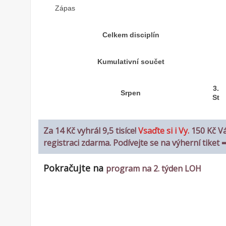
Zápas
Celkem disciplín
Kumulativní součet
3.
Srpen
St
Za 14 Kč vyhrál 9,5 tisíce!
Vsaďte si i Vy.
150 Kč V
registraci zdarma. Podívejte se na výherní tiket
Pokračujte na
program na 2. týden LOH