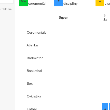
UC
●
1
ceremoniál
disciplíny
dis
reklama
3.
Srpen
St
Ceremoniály
Atletika
Badminton
Basketbal
Box
Cyklistika
Fotbal
●