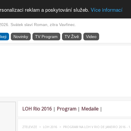
rsonalizaci reklam a poskytování služeb.
Více informací
2026. Svátek slaví Roman, zítra Vavřinec.
keji
Novinky
TV Program
TV Živě
Video
LOH Rio 2016
|
Program
|
Medaile
|
ZTELEVIZE
>
LOH 2016
>
PROGRAM NA LOH V RIO DE JANEIRO 2016 - 1