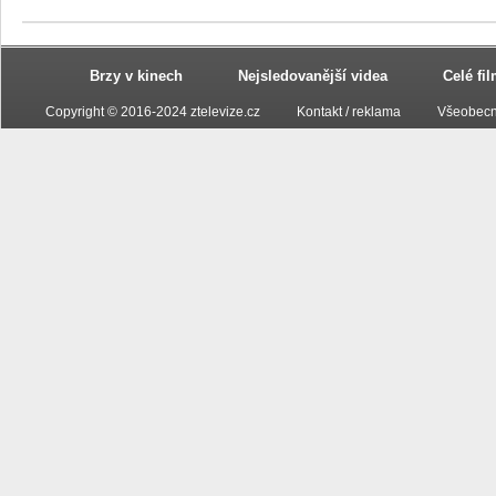
Brzy v kinech
Nejsledovanější videa
Celé fi
Copyright © 2016-2024 ztelevize.cz
Kontakt / reklama
Všeobecn