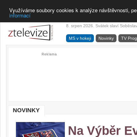
Využíváme soubory cookies k analýze návštěvnosti, pe
informací
8. srpen 2026. Svátek slaví Soběsla
MS v hokeji
Novinky
TV Pro
Reklama
NOVINKY
Na Výběr E