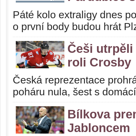
Páté kolo extraligy dnes 
o první body budou hrát Pl
Češi utrpěli
roli Crosby
Česká reprezentace prohr
poháru nula, šest s domá
Bílkova pre
Jabloncem