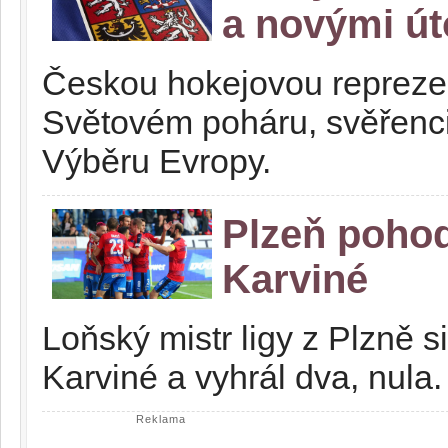
a novými ú
Českou hokejovou reprezen
Světovém poháru, svěřenci
Výběru Evropy.
Plzeň pohod
Karviné
Loňský mistr ligy z Plzně 
Karviné a vyhrál dva, nula
Reklama