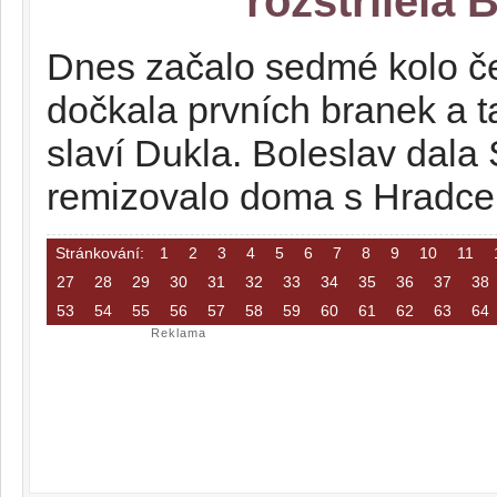
rozstřílela
Dnes začalo sedmé kolo če
dočkala prvních branek a t
slaví Dukla. Boleslav dala 
remizovalo doma s Hradc
Stránkování:
1
2
3
4
5
6
7
8
9
10
11
27
28
29
30
31
32
33
34
35
36
37
38
53
54
55
56
57
58
59
60
61
62
63
64
Reklama