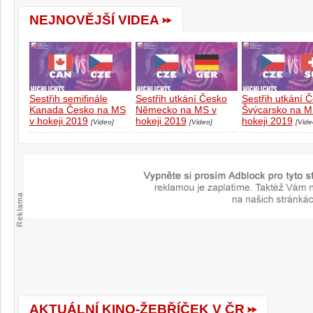
NEJNOVĚJŠÍ VIDEA
Sestřih semifinále
Sestřih utkání Česko
Sestřih utkání 
Kanada Česko na MS
Německo na MS v
Švýcarsko na M
v hokeji 2019
hokeji 2019
hokeji 2019
[Video]
[Video]
[Vide
Reklama
AKTUÁLNÍ KINO-ŽEBŘÍČEK V ČR