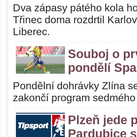
Dva zápasy pátého kola hok
Třinec doma rozdrtil Karlo
Liberec.
Souboj o prv
pondělí Spar
Pondělní dohrávky Zlína s
zakončí program sedmého k
Plzeň jede p
Pardubice s