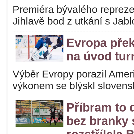
Premiéra bývalého reprezen
Jihlavě bod z utkání s Ja
Evropa přek
na úvod tur
Výběr Evropy porazil Ameri
výkonem se blýskl slovens
Příbram to 
bez branky s