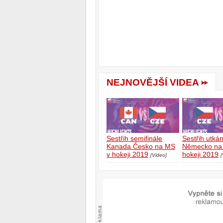
NEJNOVĚJŠÍ VIDEA
Sestřih semifinále
Sestřih utká
Kanada Česko na MS
Německo na
v hokeji 2019
hokeji 2019
[Video]
[
Reklama