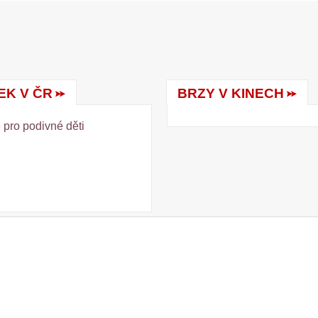
EK V ČR
BRZY V KINECH
 pro podivné děti