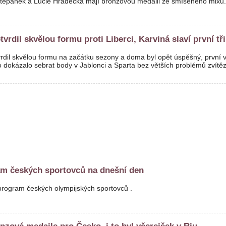
těpánek a Lucie Hradecká mají bronzovou medaili ze smíšeného mixu
tvrdil skvělou formu proti Liberci, Karviná slaví první tř
vrdil skvělou formu na začátku sezony a doma byl opět úspěšný, první v
 dokázalo sebrat body v Jablonci a Sparta bez větších problémů zvítě
m českých sportovců na dnešní den
rogram českých olympijských sportovců .