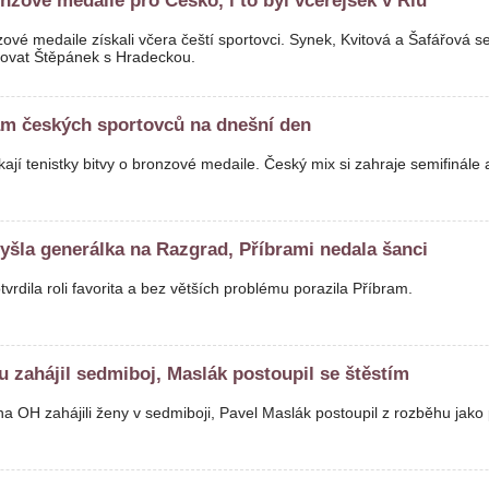
onzové medaile pro Česko, i to byl včerejšek v Riu
zové medaile získali včera čeští sportovci. Synek, Kvitová a Šafářová s
jovat Štěpánek s Hradeckou.
m českých sportovců na dnešní den
ají tenistky bitvy o bronzové medaile. Český mix si zahraje semifinále
vyšla generálka na Razgrad, Příbrami nedala šanci
tvrdila roli favorita a bez větších problému porazila Příbram.
ku zahájil sedmiboj, Maslák postoupil se štěstím
 na OH zahájili ženy v sedmiboji, Pavel Maslák postoupil z rozběhu jako