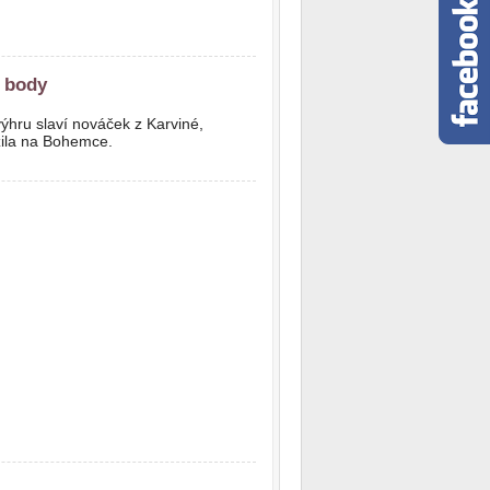
.
i body
ýhru slaví nováček z Karviné,
zila na Bohemce.