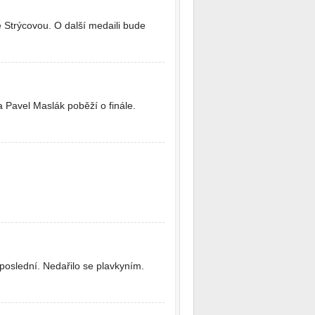
e Strýcovou. O další medaili bude
 a Pavel Maslák poběží o finále.
 poslední. Nedařilo se plavkyním.