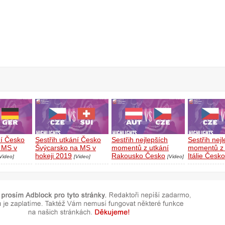
ní Česko
Sestřih utkání Česko
Sestřih nejlepších
Sestřih nej
 MS v
Švýcarsko na MS v
momentů z utkání
momentů z 
hokeji 2019
Rakousko Česko
Itálie Česko
Video]
[Video]
[Video]