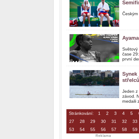
Semifi
Českým t
Ayamao
Světový 
čase 29:
první den
Synek 
střelc
Jeden z 
závod. N
medaili 
Stránkování:
1
2
3
4
5
27
28
29
30
31
32
33
53
54
55
56
57
58
59
Reklama