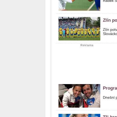
Radek Š
Zlín po
Zlín pot
Slovácko
Reklama
Progra
Dnešní p