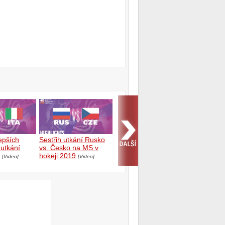
lepších
Sestřih utkání Rusko
utkání
vs. Česko na MS v
hokeji 2019
[Video]
[Video]