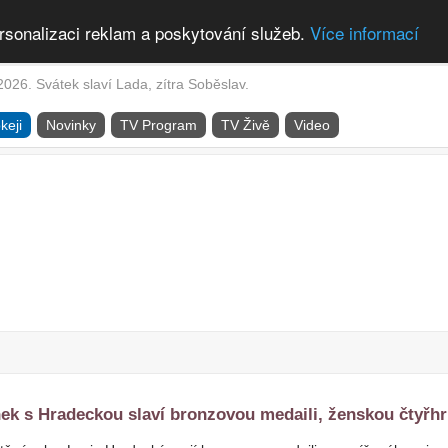
rsonalizaci reklam a poskytování služeb.
Více informací
2026. Svátek slaví Lada, zítra Soběslav.
keji
Novinky
TV Program
TV Živě
Video
ek s Hradeckou slaví bronzovou medaili, ženskou čtyřh