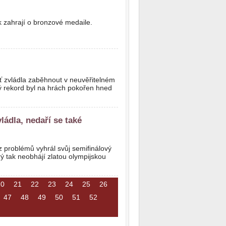
k zahrají o bronzové medaile.
ť zvládla zaběhnout v neuvěřitelném
ý rekord byl na hrách pokořen hned
ládla, nedaří se také
z problémů vyhrál svůj semifinálový
ý tak neobhájí zlatou olympijskou
20
21
22
23
24
25
26
47
48
49
50
51
52