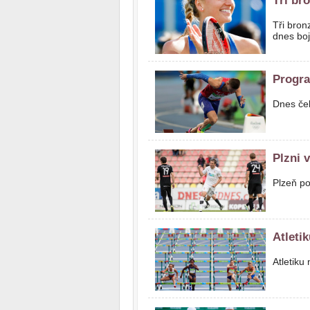
Tři br
Tři bron
dnes bo
Progra
Dnes ček
Plzni 
Plzeň po
Atleti
Atletiku