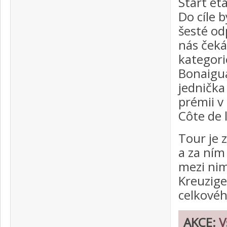
Start et
Do cíle 
šesté od
nás čeká
kategori
Bonaigua
jednička
prémii v
Côte de 
Tour je 
a za ním
mezi nim
Kreuzige
celkovéh
AKCE:
V