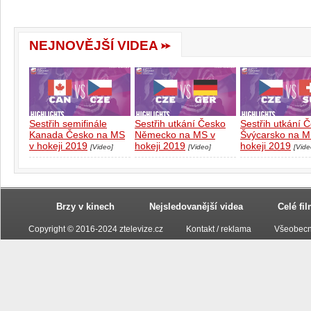
NEJNOVĚJŠÍ VIDEA
Sestřih semifinále
Sestřih utkání Česko
Sestřih utkání 
Kanada Česko na MS
Německo na MS v
Švýcarsko na M
v hokeji 2019
hokeji 2019
hokeji 2019
[Video]
[Video]
[Vide
Brzy v kinech
Nejsledovanější videa
Celé fi
Copyright © 2016-2024 ztelevize.cz
Kontakt / reklama
Všeobecn