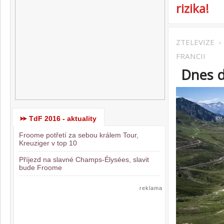
rizika!
ZTELEVIZE
>
FRANCII
Dnes d
TdF 2016 - aktuality
Froome potřetí za sebou králem Tour,
Kreuziger v top 10
Příjezd na slavné Champs-Élysées, slavit
bude Froome
reklama