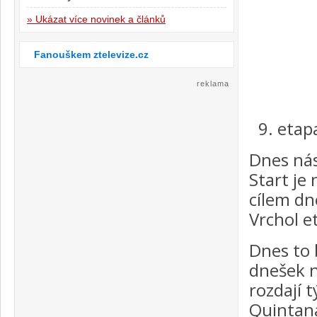
» Ukázat více novinek a článků
Fanouškem ztelevize.cz
reklama
etapa
Dnes nás
Start je
cílem dn
Vrchol e
Dnes to 
dnešek n
rozdají 
Quintana