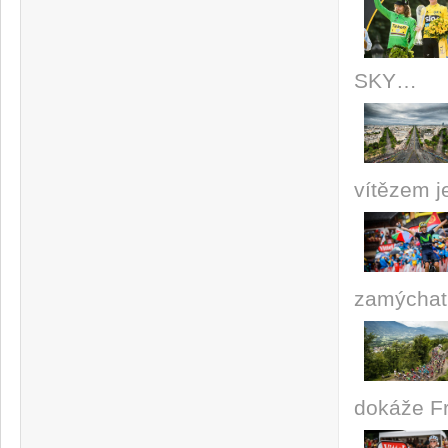
SKY…
vítězem 
zamýcha
dokáže F