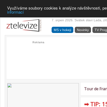
Využíváme soubory cookies k analýze návštěvnosti, pe
informací
7. srpen 2026. Svátek slaví Lada, zí
MS v hokeji
Novinky
TV Pro
Reklama
Tour de Fra
➡ TIP: 1