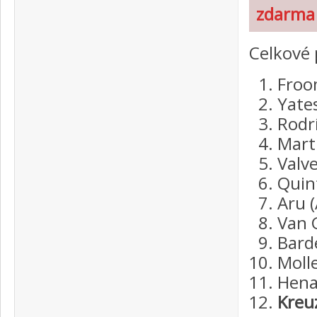
zdarma 
Celkové 
Froo
Yate
Rodr
Mart
Valv
Quin
Aru 
Van 
Bard
Moll
Henao
Kreu