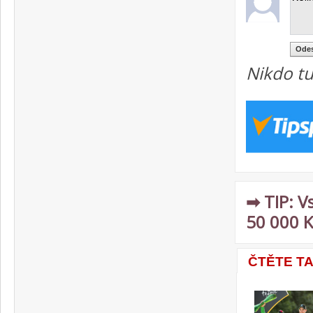
Nikdo tu
➡ TIP: V
50 000 K
ČTĚTE T