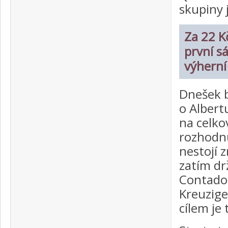
skupiny 
Za 22 Kč
první s
výherní
Dnešek b
o Albert
na celko
rozhodnu
nestojí z
zatím dr
Contado
Kreuzige
cílem je 