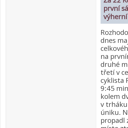
první s
výherní
Rozhodov
dnes maj
celkovéh
na první
druhé mí
třetí v 
cyklista
9:45 min
kolem dv
v trháku
úniku. N
propadl 