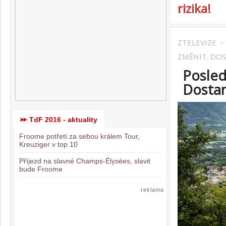
rizika!
ZTELEVIZE
>
ZMĚNIT. DO
Posled
Dostan
TdF 2016 - aktuality
Froome potřetí za sebou králem Tour,
Kreuziger v top 10
Příjezd na slavné Champs-Élysées, slavit
bude Froome
reklama