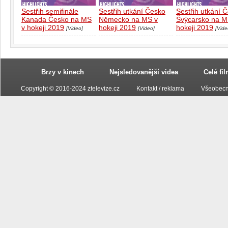
Sestřih semifinále
Sestřih utkání Česko
Sestřih utkání 
Kanada Česko na MS
Německo na MS v
Švýcarsko na M
v hokeji 2019
hokeji 2019
hokeji 2019
[Video]
[Video]
[Vide
Brzy v kinech
Nejsledovanější videa
Celé fi
Copyright © 2016-2024 ztelevize.cz
Kontakt / reklama
Všeobecn