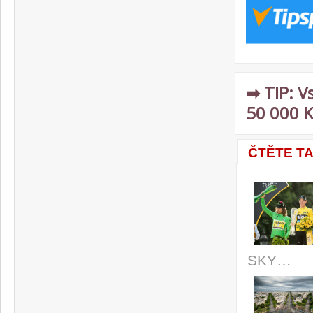
➡ TIP: V
50 000 K
ČTĚTE T
SKY…