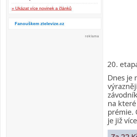
» Ukázat více novinek a článků
Fanouškem ztelevize.cz
reklama
etap
Dnes je 
výrazněj
závodník
na které
prémie. 
je již v
Za 22 Kč