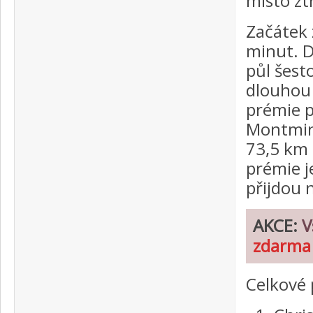
místo zt
Začátek 
minut. D
půl šest
dlouhou 
prémie p
Montmin 
73,5 km 
prémie j
přijdou 
AKCE:
V
zdarma 
Celkové 