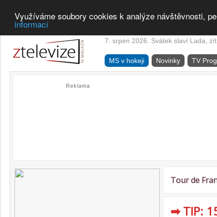
Využíváme soubory cookies k analýze návštěvnosti, pe
informací
7. srpen 2026. Svátek slaví Lada, zí
MS v hokeji
Novinky
TV Pro
Reklama
Tour de Fra
➡ TIP: 1