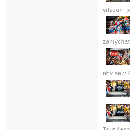
vítězem 
zamýcha
aby se v 
Tour čas