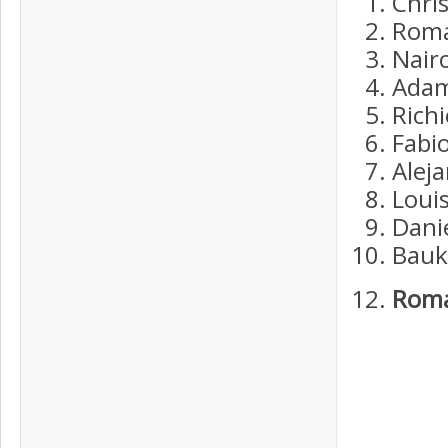
Chri
Roma
Nair
Adam
Rich
Fabi
Aleja
Loui
Danie
Bauk
Roma