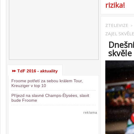
rizika!
ZTELEVIZE
>
ZAJEL SKVĚL
Dnešní
skvěle
TdF 2016 - aktuality
Froome potřetí za sebou králem Tour,
Kreuziger v top 10
Příjezd na slavné Champs-Élysées, slavit
bude Froome
reklama