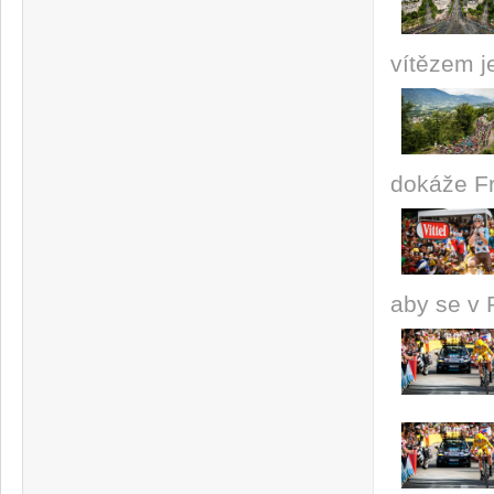
vítězem 
dokáže F
aby se v 