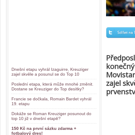
Předposl
konečným
Dnešní etapu vyhrál Izaguirre, Kreuziger
Movistar
zajel skvěle a posunul se do Top 10
zajel sk
Poslední etapa, která může mnohé změnit.
Dostane se Kreuziger do Top desítky?
prvenstv
Francie se dočkala, Romain Bardet vyhrál
19. etapu
Dokáže se Roman Kreuziger posunout do
top 10 již v dnešní etapě?
150 Kč na první sázku zdarma +
fotbalový dres!