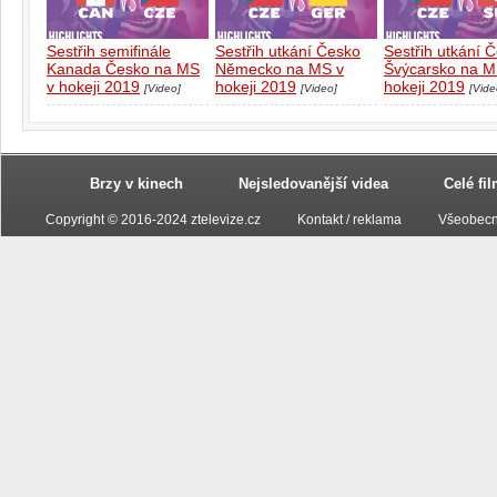
Sestřih semifinále
Sestřih utkání Česko
Sestřih utkání 
Kanada Česko na MS
Německo na MS v
Švýcarsko na M
v hokeji 2019
hokeji 2019
hokeji 2019
[Video]
[Video]
[Vide
Brzy v kinech
Nejsledovanější videa
Celé fi
Copyright © 2016-2024 ztelevize.cz
Kontakt / reklama
Všeobecn