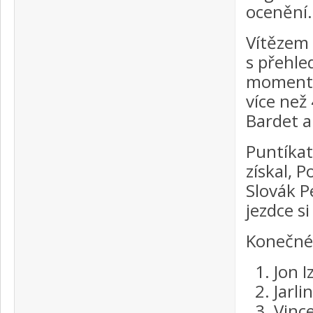
ocenění.
Vítězem 
s přehle
momentál
více než
Bardet a
Puntíkat
získal, 
Slovák P
jezdce s
Konečné 
Jon I
Jarl
Vinc