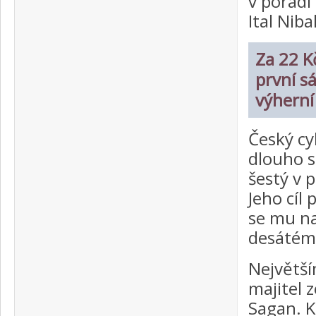
v pořadí 
Ital Nibal
Za 22 Kč
první s
výherní
Český cy
dlouho s
šestý v 
Jeho cíl
se mu na
desátém 
Největší
majitel 
Sagan. K