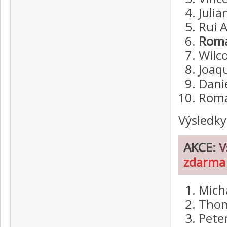
Julia
Rui A
Roma
Wilc
Joaq
Dani
Roma
Výsledky
AKCE:
V
zdarma 
Mich
Thom
Pete