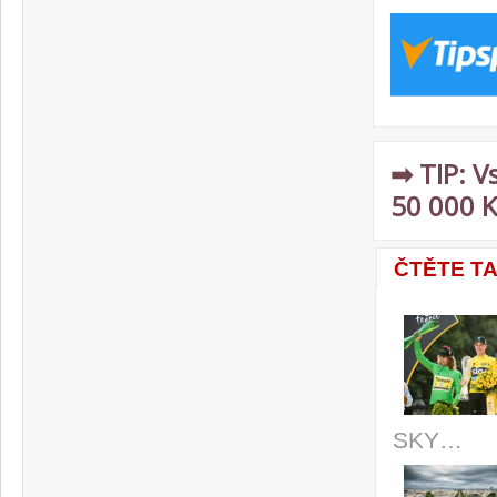
➡ TIP: V
50 000 K
ČTĚTE T
SKY…