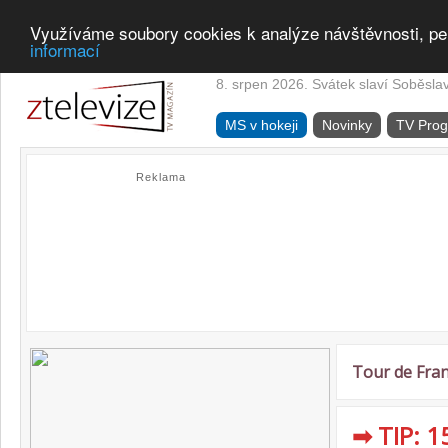
Využíváme soubory cookies k analýze návštěvnosti, pe
informací
8. srpen 2026. Svátek slaví Soběsla
MS v hokeji
Novinky
TV Pro
Reklama
Tour de Fra
➡ TIP: 1