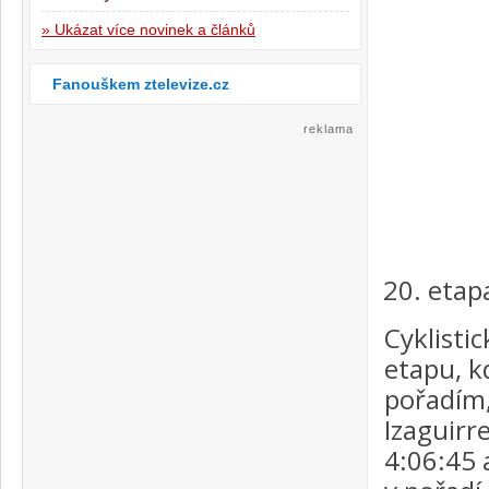
» Ukázat více novinek a článků
Fanouškem ztelevize.cz
reklama
etap
Cyklisti
etapu, k
pořadím,
Izaguirr
4:06:45 