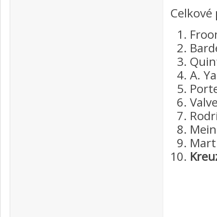
Celkové 
Froom
Barde
Quint
A. Ya
Porte
Valve
Rodr
Mein
Marti
Kreu