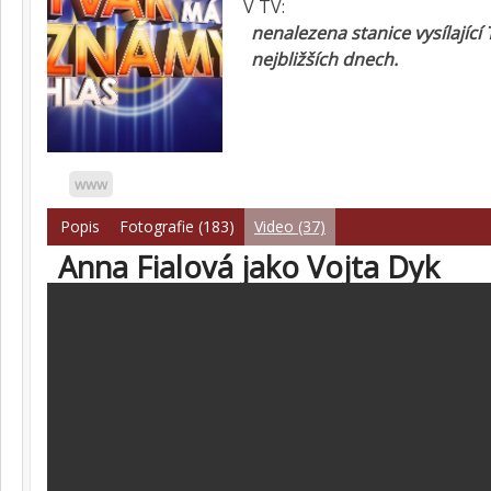
V TV:
nenalezena stanice vysílající
nejbližších dnech.
www
Popis
Fotografie (183)
Video (37)
Anna Fialová jako Vojta Dyk