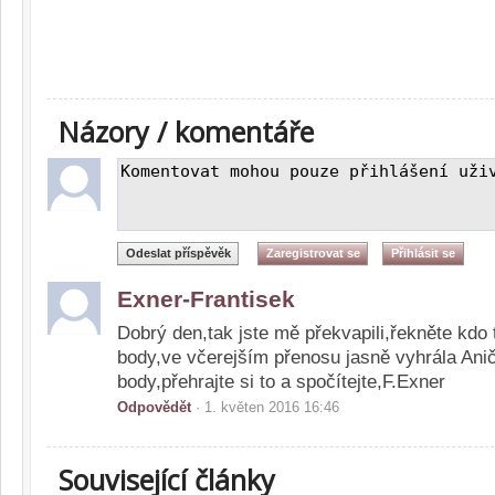
Názory / komentáře
Exner-Frantisek
Dobrý den,tak jste mě překvapili,řekněte kdo 
body,ve včerejším přenosu jasně vyhrála Ani
body,přehrajte si to a spočítejte,F.Exner
Odpovědět
· 1. květen 2016 16:46
Související články