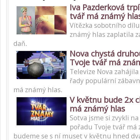
Iva Pazderková trpí
tvář má známý hla
Vítězka sobotního dílu
známý hlas zaplatila z
daň.
Nova chystá druho
Tvoje tvář má zná
Televize Nova zahájila
řady populární zábavn
má známý hlas.
V květnu bude 2x c
má známý hlas
Sotva jsme si zvykli na
pořadu Tvoje tvář má 
budeme se s ní muset v květnu hned dva