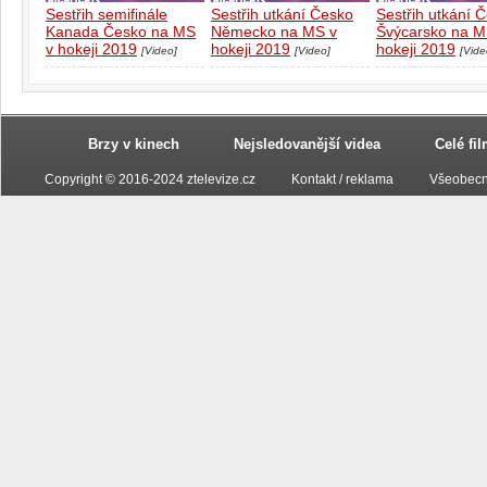
Sestřih semifinále
Sestřih utkání Česko
Sestřih utkání 
Kanada Česko na MS
Německo na MS v
Švýcarsko na M
v hokeji 2019
hokeji 2019
hokeji 2019
[Video]
[Video]
[Vide
Brzy v kinech
Nejsledovanější videa
Celé fi
Copyright © 2016-2024 ztelevize.cz
Kontakt / reklama
Všeobecn