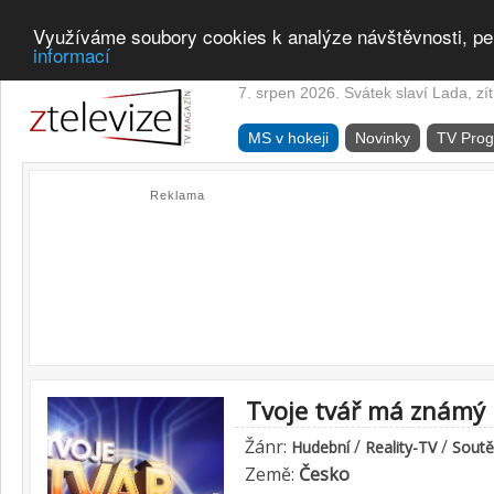
Využíváme soubory cookies k analýze návštěvnosti, pe
informací
7. srpen 2026. Svátek slaví Lada, zí
MS v hokeji
Novinky
TV Pro
Reklama
Tvoje tvář má známý 
Žánr:
/
/
Hudební
Reality-TV
Soutě
Země:
Česko