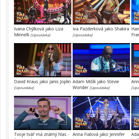
Ivana Chýlková jako Liza
Iva Pazderková jako Shakira
Han
Minnelli
Fra
[Upoutávka]
[Upoutávka]
David Kraus jako Janis Joplin
Adam Mišík jako Stevie
Ann
Wonder
[Upoutávka]
[Upoutávka]
[Upo
Tvoje tvář má známý hlas -
Anna Fialová jako Jennifer
Ada