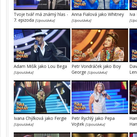
Tvoje tvář má známý hlas -
Anna Fialová jako Whitney
Iva
7. epizoda
[Upoutávka]
[Upoutávka]
[Upo
Adam Mišík jako Lou Bega
Petr Vondráček jako Boy
Dav
George
Le
[Upoutávka]
[Upoutávka]
Ivana Chýlková jako Fergie
Petr Rychlý jako Pepa
Han
Vojtek
Ha
[Upoutávka]
[Upoutávka]