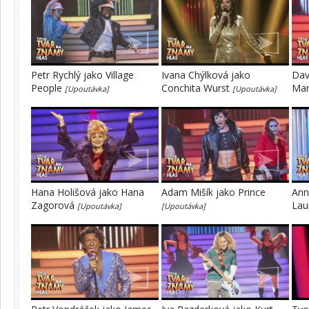
Petr Rychlý jako Village
Ivana Chýlková jako
Dav
People
Conchita Wurst
Mar
[Upoutávka]
[Upoutávka]
Hana Holišová jako Hana
Adam Mišík jako Prince
Ann
Zagorová
Lau
[Upoutávka]
[Upoutávka]