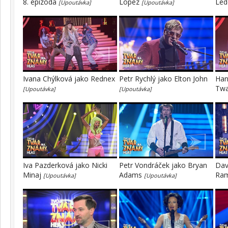
8. epizoda
Lopez
Led
[Upoutávka]
[Upoutávka]
Ivana Chýlková jako Rednex
Petr Rychlý jako Elton John
Han
Tw
[Upoutávka]
[Upoutávka]
Iva Pazderková jako Nicki
Petr Vondráček jako Bryan
Dav
Minaj
Adams
Ra
[Upoutávka]
[Upoutávka]