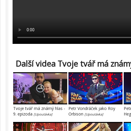
Další videa Tvoje tvář má známý
Tvoje tvář má známý hlas -
Petr Vondráček jako Roy
Pet
9. epizoda
Orbison
He
[Upoutávka]
[Upoutávka]