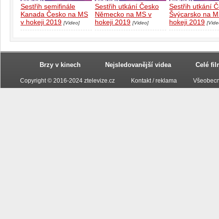
Sestřih semifinále
Sestřih utkání Česko
Sestřih utkání 
Kanada Česko na MS
Německo na MS v
Švýcarsko na M
v hokeji 2019
hokeji 2019
hokeji 2019
[Video]
[Video]
[Vide
Brzy v kinech
Nejsledovanější videa
Celé fi
Copyright © 2016-2024 ztelevize.cz
Kontakt / reklama
Všeobecn