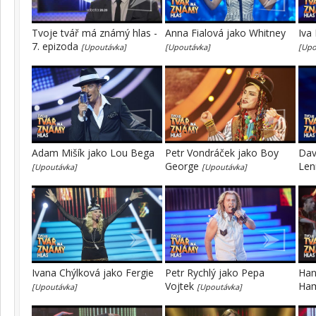
Tvoje tvář má známý hlas -
Anna Fialová jako Whitney
Iva
7. epizoda
[Upoutávka]
[Upoutávka]
[Upo
Adam Mišík jako Lou Bega
Petr Vondráček jako Boy
Dav
George
Le
[Upoutávka]
[Upoutávka]
Ivana Chýlková jako Fergie
Petr Rychlý jako Pepa
Han
Vojtek
Ha
[Upoutávka]
[Upoutávka]