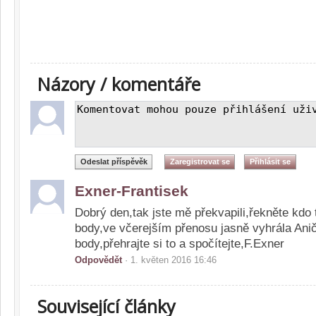
Názory / komentáře
Exner-Frantisek
Dobrý den,tak jste mě překvapili,řekněte kdo 
body,ve včerejším přenosu jasně vyhrála Ani
body,přehrajte si to a spočítejte,F.Exner
Odpovědět
· 1. květen 2016 16:46
Související články