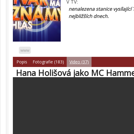
V TV:
nenalezena stanice vysílající
nejbližších dnech.
www
Popis
Fotografie (183)
Video (37)
Hana Holišová jako MC Hamm