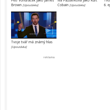
Petr Vondráček jako James
Iva Pazderková jako Kurt
Tvo
Brown
Cobain
6. 
[Upoutávka]
[Upoutávka]
Tvoje tvář má známý hlas
[Upoutávka]
reklama