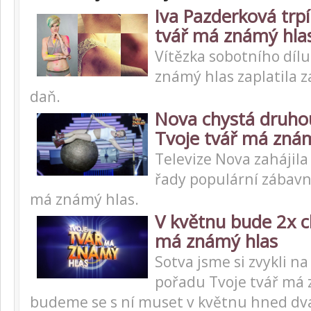
Iva Pazderková trpí
tvář má známý hla
Vítězka sobotního dílu
známý hlas zaplatila z
daň.
Nova chystá druho
Tvoje tvář má zná
Televize Nova zahájila
řady populární zábavn
má známý hlas.
V květnu bude 2x c
má známý hlas
Sotva jsme si zvykli na
pořadu Tvoje tvář má 
budeme se s ní muset v květnu hned dva