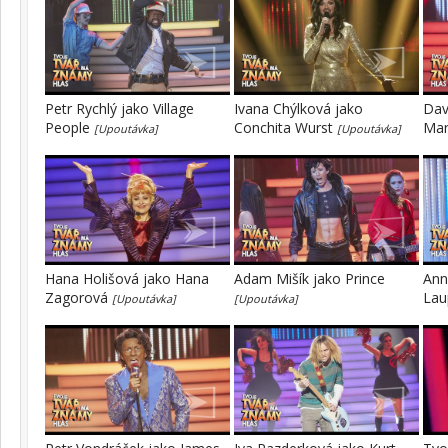
Petr Rychlý jako Village
Ivana Chýlková jako
Dav
People
Conchita Wurst
Mar
[Upoutávka]
[Upoutávka]
Hana Holišová jako Hana
Adam Mišík jako Prince
Ann
Zagorová
Lau
[Upoutávka]
[Upoutávka]