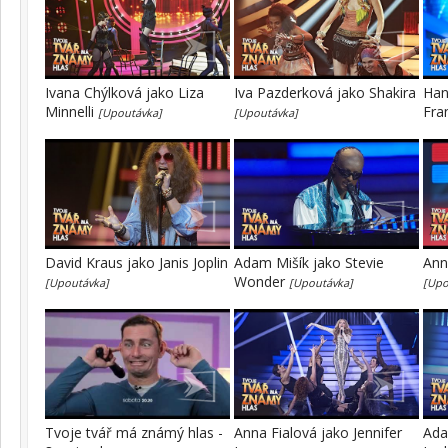
Ivana Chýlková jako Liza
Iva Pazderková jako Shakira
Han
Minnelli
Fra
[Upoutávka]
[Upoutávka]
David Kraus jako Janis Joplin
Adam Mišík jako Stevie
Ann
Wonder
[Upoutávka]
[Upoutávka]
[Upo
Tvoje tvář má známý hlas -
Anna Fialová jako Jennifer
Ada