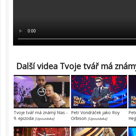
Další videa Tvoje tvář má známý
Tvoje tvář má známý hlas -
Petr Vondráček jako Roy
Pet
9. epizoda
Orbison
He
[Upoutávka]
[Upoutávka]