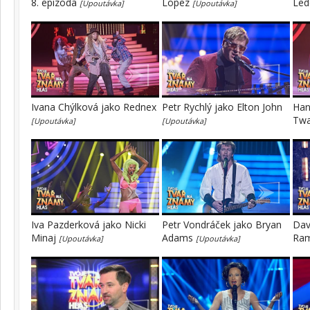
8. epizoda
Lopez
Led
[Upoutávka]
[Upoutávka]
Ivana Chýlková jako Rednex
Petr Rychlý jako Elton John
Han
Tw
[Upoutávka]
[Upoutávka]
Iva Pazderková jako Nicki
Petr Vondráček jako Bryan
Dav
Minaj
Adams
Ra
[Upoutávka]
[Upoutávka]