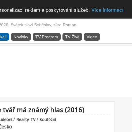
rsonalizaci reklam a poskytování služeb.
Více informací
2026. Svátek slaví Soběslav, zítra Roman.
keji
Novinky
TV Program
TV Živě
Video
e tvář má známý hlas (2016)
/
/
udební
Reality-TV
Soutěžní
Česko