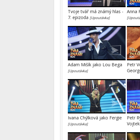
Tvoje tvář má známý hlas -
Anna F
7. epizoda
[Upoutávka]
[Upoutá
Adam Mišík jako Lou Bega
Petr V
Geor
[Upoutávka]
Ivana Chýlková jako Fergie
Petr R
Vojte
[Upoutávka]