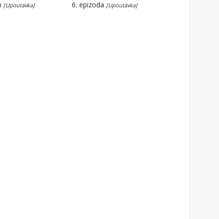
n
6. epizoda
[Upoutávka]
[Upoutávka]