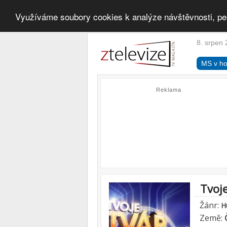
Využíváme soubory cookies k analýze návštěvnosti, pe
8. srpen 
MS v ho
Reklama
Tvoj
Žánr:
H
Země: