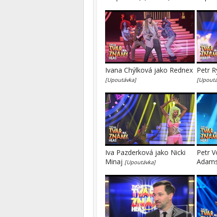
Ivana Chýlková jako Rednex
Petr R
[Upoutávka]
[Upoutá
Iva Pazderková jako Nicki
Petr V
Minaj
Adam
[Upoutávka]