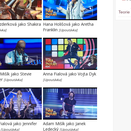
Teorie
zderková jako Shakira
Hana Holišová jako Aretha
Franklin
vka]
[Upoutávka]
išík jako Stevie
Anna Fialová jako Vojta Dyk
er
[Upoutávka]
[Upoutávka]
ialová jako Jennifer
Adam Mišík jako Janek
z
Ledecký
[Upoutávka]
[Upoutávka]