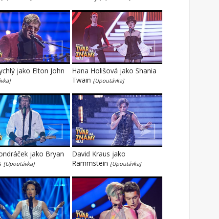
ychlý jako Elton John
Hana Holišová jako Shania
Twain
vka]
[Upoutávka]
ondráček jako Bryan
David Kraus jako
s
Rammstein
[Upoutávka]
[Upoutávka]