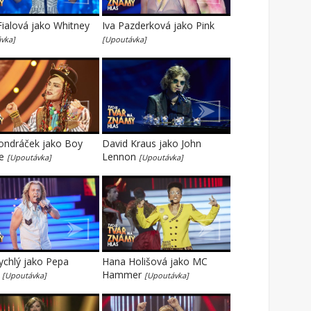
ialová jako Whitney
Iva Pazderková jako Pink
vka]
[Upoutávka]
ondráček jako Boy
David Kraus jako John
ge
Lennon
[Upoutávka]
[Upoutávka]
ychlý jako Pepa
Hana Holišová jako MC
k
Hammer
[Upoutávka]
[Upoutávka]