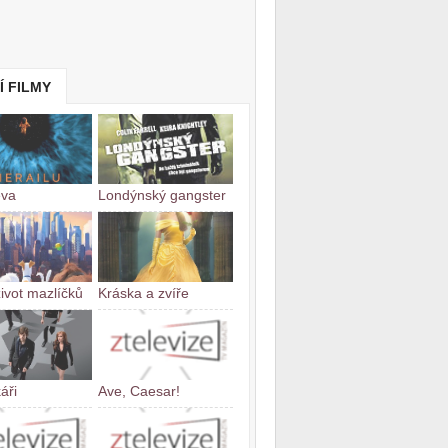
Í FILMY
ěva
Londýnský gangster
život mazlíčků
Kráska a zvíře
áři
Ave, Caesar!