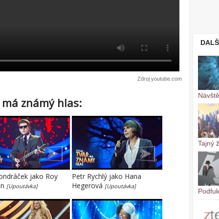
DALŠ
Zdroj youtube.com
Návšt
ř má známý hlas:
Tajný 
ondráček jako Roy
Petr Rychlý jako Hana
on
Hegerová
[Upoutávka]
[Upoutávka]
Podfuk