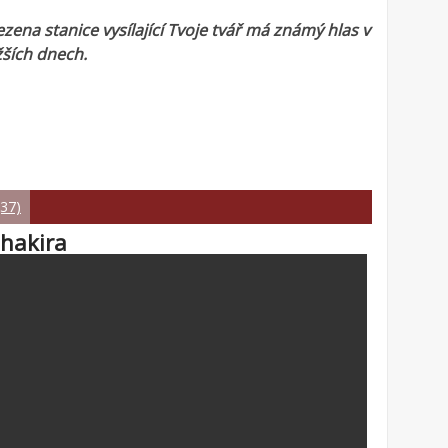
zena stanice vysílající Tvoje tvář má známý hlas v
žších dnech.
(37)
Shakira