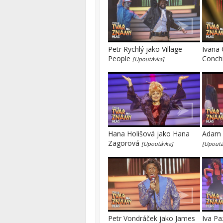
Petr Rychlý jako Village
Ivana 
People
Conch
[Upoutávka]
Hana Holišová jako Hana
Adam M
Zagorová
[Upoutávka]
[Upoutá
Petr Vondráček jako James
Iva Pa