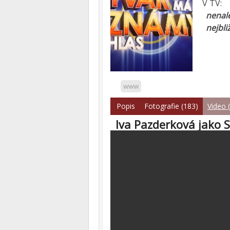
V TV:
nenale
nejbli
www
Popis
Fotografie (183)
Video 
Iva Pazderková jako 