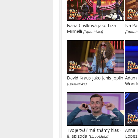
Ivana Chýlková jako Liza
Iva Pa
Minnelli
[Upoutávka]
[Upoutá
David Kraus jako Janis Joplin
Adam M
Wond
[Upoutávka]
Tvoje tvář má známý hlas -
Anna F
8. epizoda
Lope
[Upoutávka]