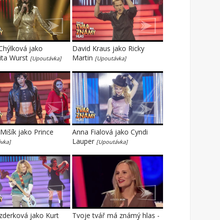
Chýlková jako
David Kraus jako Ricky
ita Wurst
Martin
[Upoutávka]
[Upoutávka]
išík jako Prince
Anna Fialová jako Cyndi
Lauper
vka]
[Upoutávka]
zderková jako Kurt
Tvoje tvář má známý hlas -