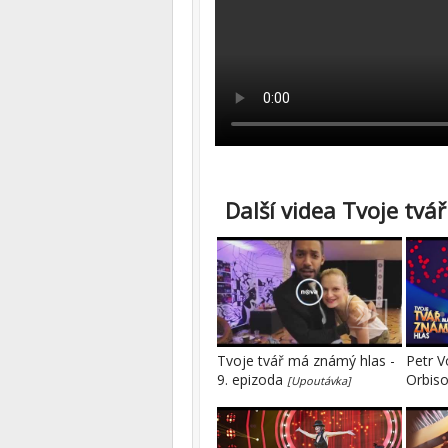
Další videa Tvoje tvá
Tvoje tvář má známý hlas -
Petr V
9. epizoda
Orbis
[Upoutávka]