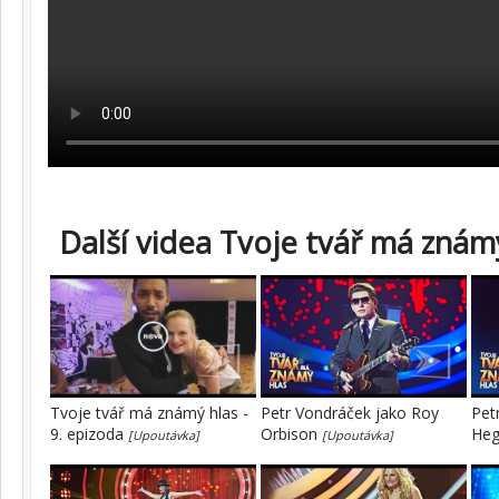
Další videa Tvoje tvář má známý
Tvoje tvář má známý hlas -
Petr Vondráček jako Roy
Pet
9. epizoda
Orbison
He
[Upoutávka]
[Upoutávka]