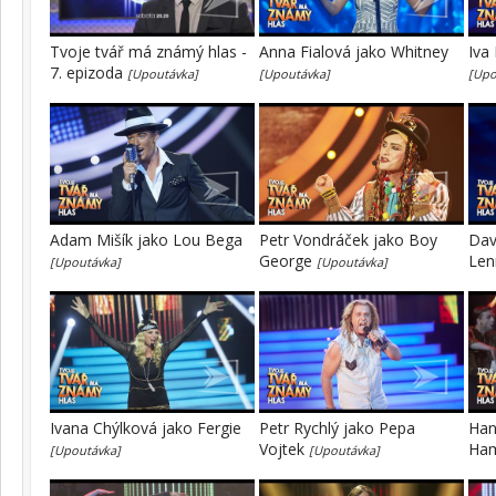
Tvoje tvář má známý hlas -
Anna Fialová jako Whitney
Iva
7. epizoda
[Upoutávka]
[Upoutávka]
[Upo
Adam Mišík jako Lou Bega
Petr Vondráček jako Boy
Dav
George
Le
[Upoutávka]
[Upoutávka]
Ivana Chýlková jako Fergie
Petr Rychlý jako Pepa
Han
Vojtek
Ha
[Upoutávka]
[Upoutávka]