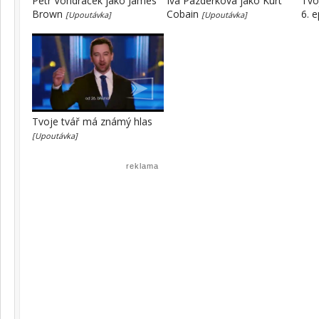
Petr Vondráček jako James
Iva Pazderková jako Kurt
Tvo
Brown
Cobain
6. 
[Upoutávka]
[Upoutávka]
Tvoje tvář má známý hlas
[Upoutávka]
reklama