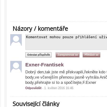
Názory / komentáře
Exner-Frantisek
Dobrý den,tak jste mě překvapili,řekněte kdo 
body,ve včerejším přenosu jasně vyhrála Ani
body,přehrajte si to a spočítejte,F.Exner
Odpovědět
· 1. květen 2016 16:46
Související články