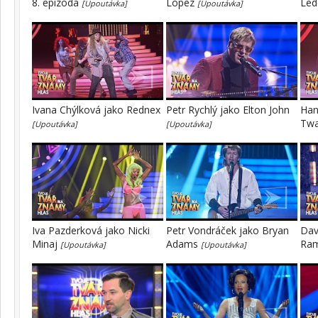
8. epizoda
Lopez
Led
[Upoutávka]
[Upoutávka]
Ivana Chýlková jako Rednex
Petr Rychlý jako Elton John
Han
Tw
[Upoutávka]
[Upoutávka]
Iva Pazderková jako Nicki
Petr Vondráček jako Bryan
Dav
Minaj
Adams
Ra
[Upoutávka]
[Upoutávka]