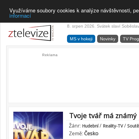
Využíváme soubory cookies k analýze návštěvnosti, pe
informací
8. srpen 2026. Svátek slaví Soběsla
MS v hokeji
Novinky
TV Pro
Reklama
Tvoje tvář má známý 
Žánr:
/
/
Hudební
Reality-TV
Soutě
Země:
Česko