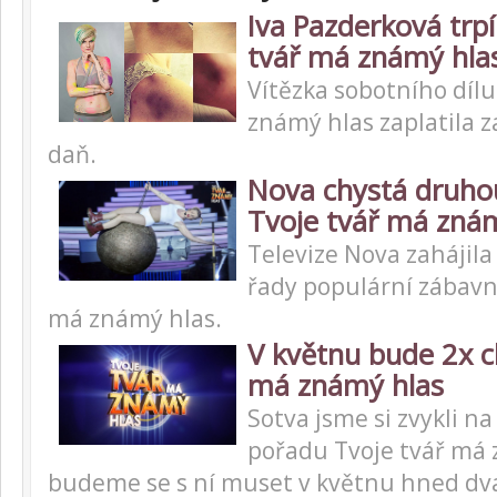
Iva Pazderková trpí
tvář má známý hla
Vítězka sobotního dílu
známý hlas zaplatila z
daň.
Nova chystá druho
Tvoje tvář má zná
Televize Nova zahájila
řady populární zábavn
má známý hlas.
V květnu bude 2x c
má známý hlas
Sotva jsme si zvykli na
pořadu Tvoje tvář má 
budeme se s ní muset v květnu hned dva