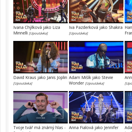
Ivana Chýlková jako Liza
Iva Pazderková jako Shakira
Han
Minnelli
Fra
[Upoutávka]
[Upoutávka]
David Kraus jako Janis Joplin
Adam Mišík jako Stevie
Ann
Wonder
[Upoutávka]
[Upoutávka]
[Upo
Tvoje tvář má známý hlas -
Anna Fialová jako Jennifer
Ada