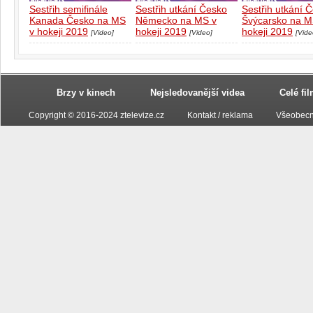
Sestřih semifinále
Sestřih utkání Česko
Sestřih utkání 
Kanada Česko na MS
Německo na MS v
Švýcarsko na M
v hokeji 2019
hokeji 2019
hokeji 2019
[Video]
[Video]
[Vide
Brzy v kinech
Nejsledovanější videa
Celé fi
Copyright © 2016-2024 ztelevize.cz
Kontakt / reklama
Všeobecn