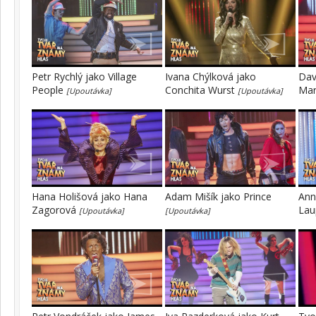
Petr Rychlý jako Village
Ivana Chýlková jako
Dav
People
Conchita Wurst
Mar
[Upoutávka]
[Upoutávka]
Hana Holišová jako Hana
Adam Mišík jako Prince
Ann
Zagorová
Lau
[Upoutávka]
[Upoutávka]