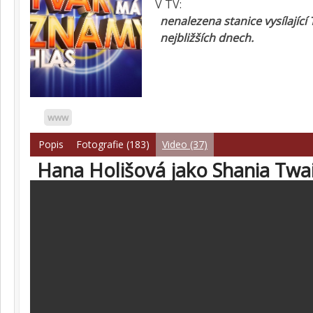
V TV:
nenalezena stanice vysílající
nejbližších dnech.
www
Popis
Fotografie (183)
Video (37)
Hana Holišová jako Shania Twa