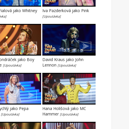
ialová jako Whitney
Iva Pazderková jako Pink
vka]
[Upoutávka]
ondráček jako Boy
David Kraus jako John
ge
Lennon
[Upoutávka]
[Upoutávka]
ychlý jako Pepa
Hana Holišová jako MC
k
Hammer
[Upoutávka]
[Upoutávka]