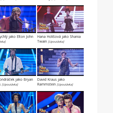
ychlý jako Elton John
Hana Holišová jako Shania
Twain
vka]
[Upoutávka]
ondráček jako Bryan
David Kraus jako
s
Rammstein
[Upoutávka]
[Upoutávka]