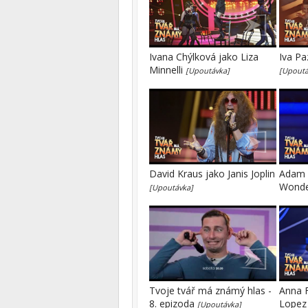
Ivana Chýlková jako Liza
Iva Pa
Minnelli
[Upoutávka]
[Upoutá
David Kraus jako Janis Joplin
Adam M
Wond
[Upoutávka]
Tvoje tvář má známý hlas -
Anna F
8. epizoda
Lope
[Upoutávka]