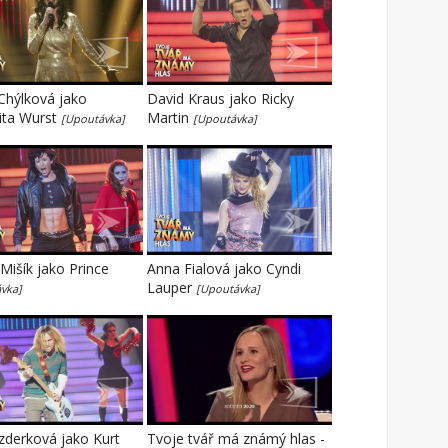
Chýlková jako
David Kraus jako Ricky
ita Wurst
Martin
[Upoutávka]
[Upoutávka]
išík jako Prince
Anna Fialová jako Cyndi
Lauper
vka]
[Upoutávka]
zderková jako Kurt
Tvoje tvář má známý hlas -