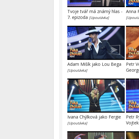
Tvoje tvář má známý hlas -
Anna F
7. epizoda
[Upoutávka]
[Upoutá
Adam Mišík jako Lou Bega
Petr V
Geor
[Upoutávka]
Ivana Chýlková jako Fergie
Petr R
Vojte
[Upoutávka]