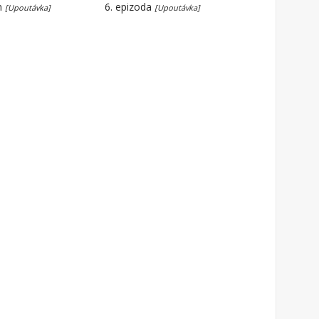
n
6. epizoda
[Upoutávka]
[Upoutávka]