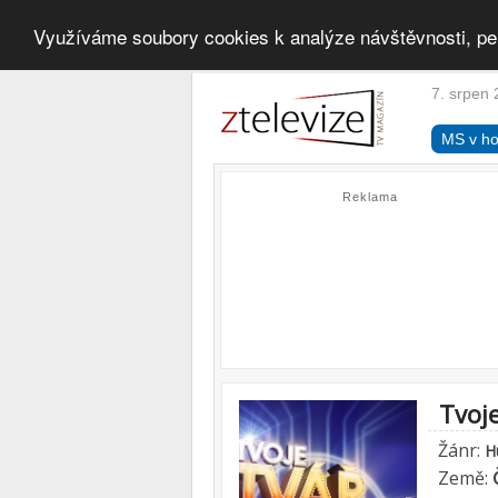
Využíváme soubory cookies k analýze návštěvnosti, pe
7. srpen 
MS v ho
Reklama
Tvoj
Žánr:
H
Země: