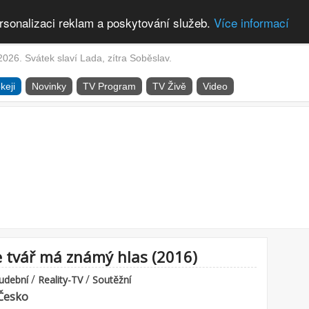
rsonalizaci reklam a poskytování služeb.
Více informací
2026. Svátek slaví Lada, zítra Soběslav.
keji
Novinky
TV Program
TV Živě
Video
e tvář má známý hlas (2016)
/
/
udební
Reality-TV
Soutěžní
Česko