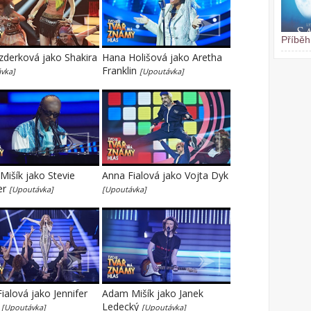
Příběh
zderková jako Shakira
Hana Holišová jako Aretha
Franklin
vka]
[Upoutávka]
išík jako Stevie
Anna Fialová jako Vojta Dyk
er
[Upoutávka]
[Upoutávka]
ialová jako Jennifer
Adam Mišík jako Janek
z
Ledecký
[Upoutávka]
[Upoutávka]