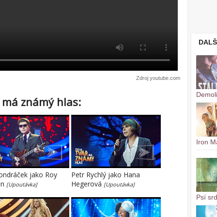
DALŠ
Zdroj youtube.com
Demoli
ř má známý hlas:
Iron M
ondráček jako Roy
Petr Rychlý jako Hana
on
Hegerová
[Upoutávka]
[Upoutávka]
Psí sr