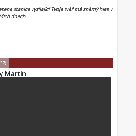
zena stanice vysílající Tvoje tvář má známý hlas v
žších dnech.
(37)
ky Martin