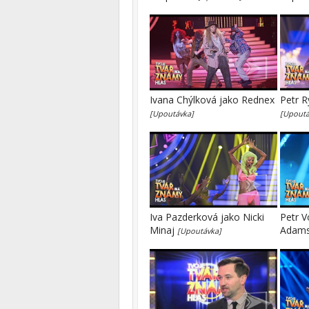
Ivana Chýlková jako Rednex
Petr R
[Upoutávka]
[Upoutá
Iva Pazderková jako Nicki
Petr V
Minaj
Adam
[Upoutávka]