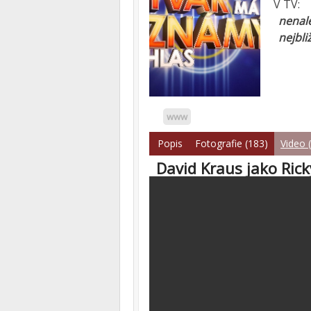
V TV:
nenale
nejbli
www
Popis
Fotografie (183)
Video 
David Kraus jako Ric