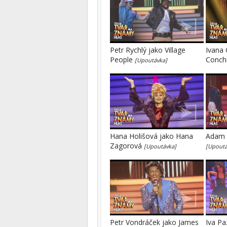
Petr Rychlý jako Village
Ivana 
People
Conch
[Upoutávka]
Hana Holišová jako Hana
Adam M
Zagorová
[Upoutávka]
[Upoutá
Petr Vondráček jako James
Iva Pa