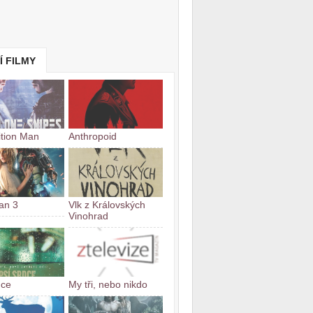
Í FILMY
tion Man
Anthropoid
an 3
Vlk z Královských
Vinohrad
dce
My tři, nebo nikdo