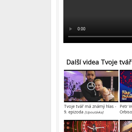
Další videa Tvoje tvá
Tvoje tvář má známý hlas -
Petr V
9. epizoda
Orbis
[Upoutávka]