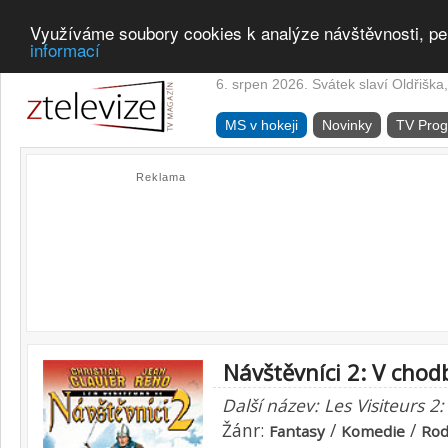
Využíváme soubory cookies k analýze návštěvnosti, pe
informací
6. srpen 2026. Svátek slaví Oldřiška,
MS v hokeji
Novinky
TV Pro
Reklama
Návštěvníci 2: V chod
Další název: Les Visiteurs 2
Žánr:
/
/
Fantasy
Komedie
Rod