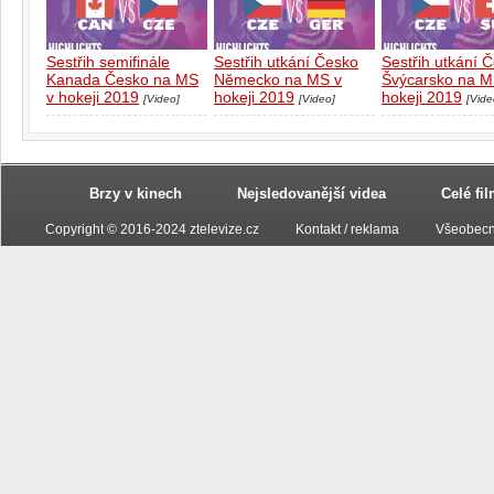
Sestřih semifinále
Sestřih utkání Česko
Sestřih utkání 
Kanada Česko na MS
Německo na MS v
Švýcarsko na M
v hokeji 2019
hokeji 2019
hokeji 2019
[Video]
[Video]
[Vide
Brzy v kinech
Nejsledovanější videa
Celé fi
Copyright © 2016-2024 ztelevize.cz
Kontakt / reklama
Všeobecn