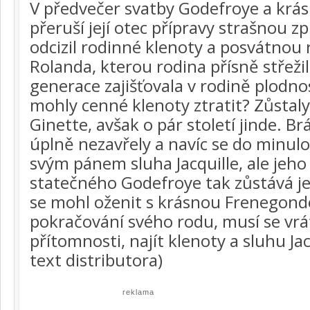
V předvečer svatby Godefroye a krá
přeruší její otec přípravy strašnou 
odcizil rodinné klenoty a posvátnou r
Rolanda, kterou rodina přísně střežil
generace zajišťovala v rodině plodno
mohly cenné klenoty ztratit? Zůstaly 
Ginette, avšak o pár století jinde. B
úplně nezavřely a navíc se do minulos
svým pánem sluha Jacquille, ale jeh
statečného Godefroye tak zůstává je
se mohl oženit s krásnou Frenegondo
pokračování svého rodu, musí se vrá
přítomnosti, najít klenoty a sluhu Jacq
text distributora)
reklama