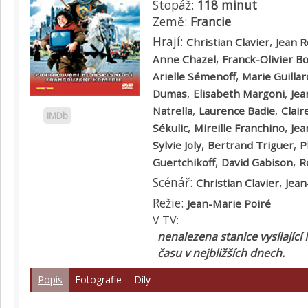
Stopáž:
118 minut
Země:
Francie
Hrají:
,
Christian Clavier
Jean 
,
Anne Chazel
Franck-Olivier B
,
Arielle Sémenoff
Marie Guillar
,
,
Dumas
Elisabeth Margoni
Jea
,
,
Natrella
Laurence Badie
Clair
IMDb
,
,
Sékulic
Mireille Franchino
Jea
,
,
Sylvie Joly
Bertrand Triguer
P
,
,
Guertchikoff
David Gabison
R
Scénář:
,
Christian Clavier
Jean
Režie:
Jean-Marie Poiré
V TV:
nenalezena stanice vysílající
času v nejbližších dnech.
Popis
Fotografie
Díly