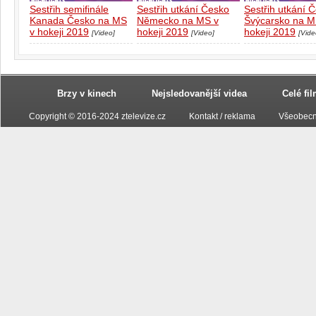
Sestřih semifinále
Sestřih utkání Česko
Sestřih utkání 
Kanada Česko na MS
Německo na MS v
Švýcarsko na M
v hokeji 2019
hokeji 2019
hokeji 2019
[Video]
[Video]
[Vide
Brzy v kinech
Nejsledovanější videa
Celé fi
Copyright © 2016-2024 ztelevize.cz
Kontakt / reklama
Všeobecn