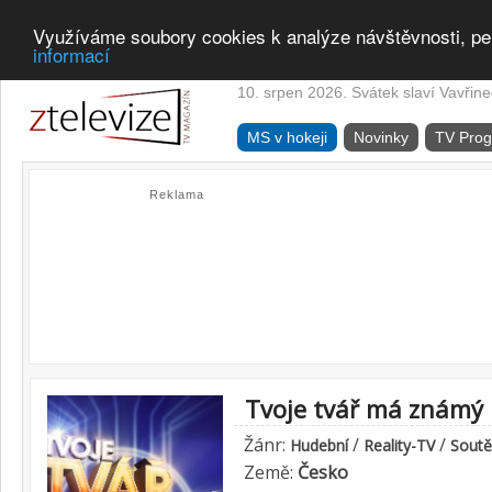
Využíváme soubory cookies k analýze návštěvnosti, pe
informací
10. srpen 2026. Svátek slaví Vavřine
MS v hokeji
Novinky
TV Pro
Reklama
Tvoje tvář má známý 
Žánr:
/
/
Hudební
Reality-TV
Soutě
Země:
Česko