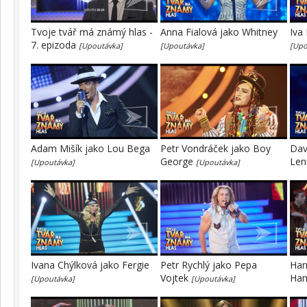
Tvoje tvář má známý hlas -
Anna Fialová jako Whitney
Iva
7. epizoda
[Upoutávka]
[Upoutávka]
[Upo
Adam Mišík jako Lou Bega
Petr Vondráček jako Boy
Dav
George
Le
[Upoutávka]
[Upoutávka]
Ivana Chýlková jako Fergie
Petr Rychlý jako Pepa
Han
Vojtek
Ha
[Upoutávka]
[Upoutávka]