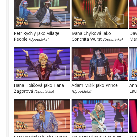
Petr Rychlý jako Village
Ivana Chýlková jako
Dav
People
Conchita Wurst
Mar
[Upoutávka]
[Upoutávka]
Hana Holišová jako Hana
Adam Mišík jako Prince
Ann
Zagorová
Lau
[Upoutávka]
[Upoutávka]