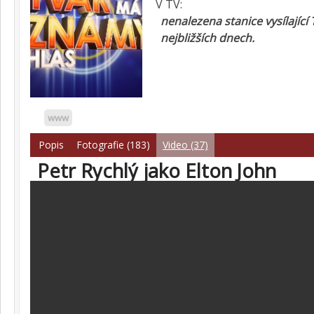
V TV:
nenalezena stanice vysílající
nejbližších dnech.
www
Popis
Fotografie (183)
Video (37)
Petr Rychlý jako Elton John