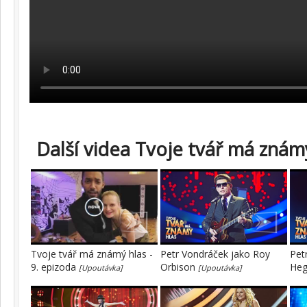
Další videa Tvoje tvář má známý
Tvoje tvář má známý hlas -
Petr Vondráček jako Roy
Pet
9. epizoda
Orbison
He
[Upoutávka]
[Upoutávka]