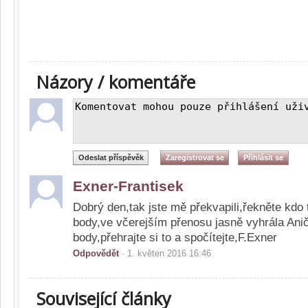
Názory / komentáře
Exner-Frantisek
Dobrý den,tak jste mě překvapili,řekněte kdo 
body,ve včerejším přenosu jasně vyhrála Ani
body,přehrajte si to a spočítejte,F.Exner
Odpovědět
· 1. květen 2016 16:46
Související články