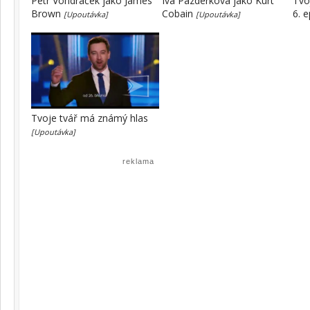
Petr Vondráček jako James
Iva Pazderková jako Kurt
Tvo
Brown
Cobain
6. 
[Upoutávka]
[Upoutávka]
Tvoje tvář má známý hlas
[Upoutávka]
reklama