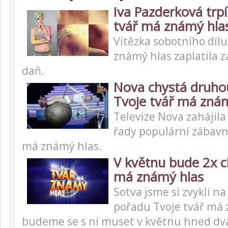
Iva Pazderková trpí
tvář má známý hla
Vítězka sobotního dílu
známý hlas zaplatila z
daň.
Nova chystá druho
Tvoje tvář má zná
Televize Nova zahájila
řady populární zábavn
má známý hlas.
V květnu bude 2x c
má známý hlas
Sotva jsme si zvykli na
pořadu Tvoje tvář má 
budeme se s ní muset v květnu hned dva