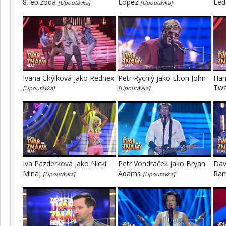
8. epizoda
Lopez
Led
[Upoutávka]
[Upoutávka]
Ivana Chýlková jako Rednex
Petr Rychlý jako Elton John
Han
Tw
[Upoutávka]
[Upoutávka]
Iva Pazderková jako Nicki
Petr Vondráček jako Bryan
Dav
Minaj
Adams
Ra
[Upoutávka]
[Upoutávka]