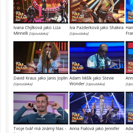
Ivana Chýlková jako Liza
Iva Pazderková jako Shakira
Han
Minnelli
Fra
[Upoutávka]
[Upoutávka]
David Kraus jako Janis Joplin
Adam Mišík jako Stevie
Ann
Wonder
[Upoutávka]
[Upoutávka]
[Upo
Tvoje tvář má známý hlas -
Anna Fialová jako Jennifer
Ada