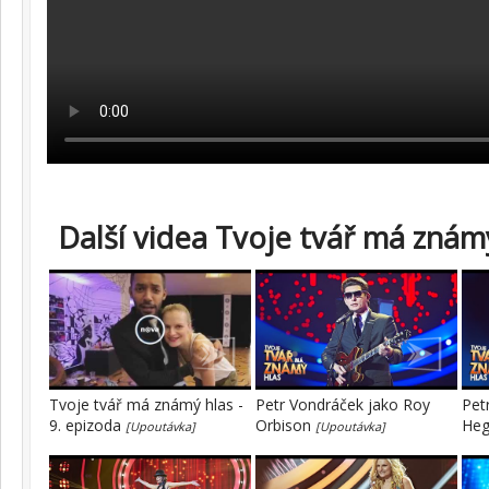
Další videa Tvoje tvář má známý
Tvoje tvář má známý hlas -
Petr Vondráček jako Roy
Pet
9. epizoda
Orbison
He
[Upoutávka]
[Upoutávka]