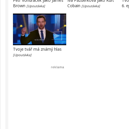
Petr Vondráček jako James
Iva Pazderková jako Kurt
Tvo
Brown
Cobain
6. 
[Upoutávka]
[Upoutávka]
Tvoje tvář má známý hlas
[Upoutávka]
reklama