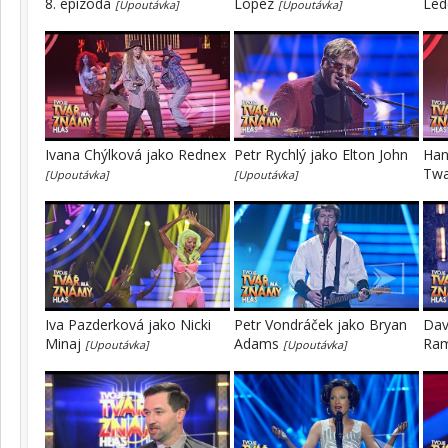
8. epizoda
Lopez
Led
[Upoutávka]
[Upoutávka]
Ivana Chýlková jako Rednex
Petr Rychlý jako Elton John
Han
Tw
[Upoutávka]
[Upoutávka]
Iva Pazderková jako Nicki
Petr Vondráček jako Bryan
Dav
Minaj
Adams
Ra
[Upoutávka]
[Upoutávka]