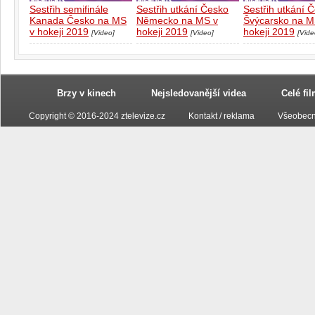
Sestřih semifinále
Sestřih utkání Česko
Sestřih utkání 
Kanada Česko na MS
Německo na MS v
Švýcarsko na M
v hokeji 2019
hokeji 2019
hokeji 2019
[Video]
[Video]
[Vide
Brzy v kinech
Nejsledovanější videa
Celé fi
Copyright © 2016-2024 ztelevize.cz
Kontakt / reklama
Všeobecn