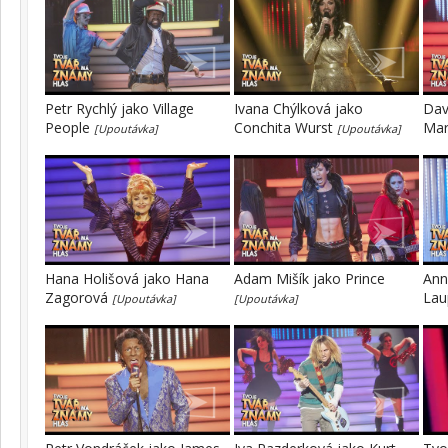
Petr Rychlý jako Village
Ivana Chýlková jako
Dav
People
Conchita Wurst
Mar
[Upoutávka]
[Upoutávka]
Hana Holišová jako Hana
Adam Mišík jako Prince
Ann
Zagorová
Lau
[Upoutávka]
[Upoutávka]