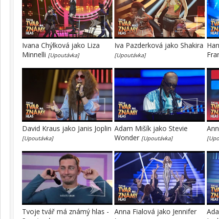
Ivana Chýlková jako Liza
Iva Pazderková jako Shakira
Han
Minnelli
Fra
[Upoutávka]
[Upoutávka]
David Kraus jako Janis Joplin
Adam Mišík jako Stevie
Ann
Wonder
[Upoutávka]
[Upoutávka]
[Upo
Tvoje tvář má známý hlas -
Anna Fialová jako Jennifer
Ada