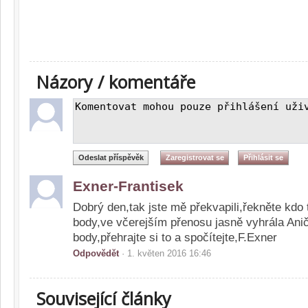
Názory / komentáře
Exner-Frantisek
Dobrý den,tak jste mě překvapili,řekněte kdo 
body,ve včerejším přenosu jasně vyhrála Ani
body,přehrajte si to a spočítejte,F.Exner
Odpovědět
· 1. květen 2016 16:46
Související články