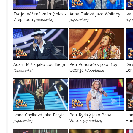
Tvoje tvář má známý hlas -
Anna Fialová jako Whitney
Iva
7. epizoda
[Upoutávka]
[Upoutávka]
[Upo
Adam Mišík jako Lou Bega
Petr Vondráček jako Boy
Dav
George
Le
[Upoutávka]
[Upoutávka]
Ivana Chýlková jako Fergie
Petr Rychlý jako Pepa
Han
Vojtek
Ha
[Upoutávka]
[Upoutávka]