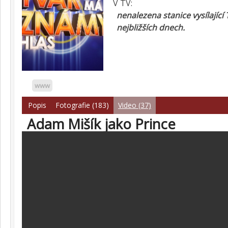
V TV:
nenalezena stanice vysílající
nejbližších dnech.
www
Popis
Fotografie (183)
Video (37)
Adam Mišík jako Prince