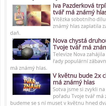
Iva Pazderková trpí
tvář má známý hla
Vítězka sobotního dílu
známý hlas zaplatila z
daň.
Nova chystá druho
Tvoje tvář má zná
Televize Nova zahájila
řady populární zábavn
má známý hlas.
V květnu bude 2x c
má známý hlas
Sotva jsme si zvykli na
pořadu Tvoje tvář má 
budeme se s ní muset v květnu hned dva