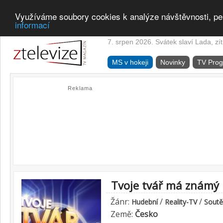
Využíváme soubory cookies k analýze návštěvnosti, pe
informací
7. srpen 2026. Svátek slaví Lada, zí
MS v hokeji
Novinky
TV Pro
Reklama
Tvoje tvář má známý 
Žánr:
/
/
Hudební
Reality-TV
Soutě
Země:
Česko