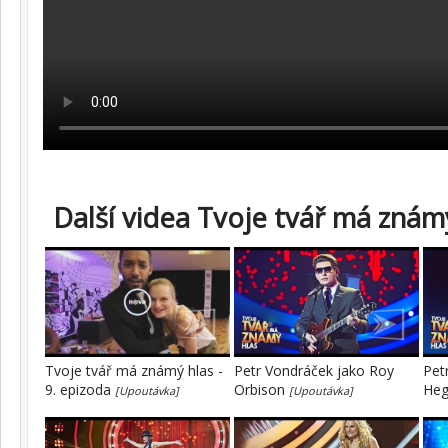
Další videa Tvoje tvář má známý
Tvoje tvář má známý hlas -
Petr Vondráček jako Roy
Pet
9. epizoda
Orbison
He
[Upoutávka]
[Upoutávka]