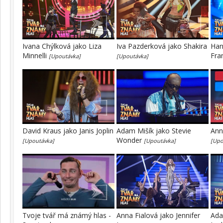
Ivana Chýlková jako Liza
Iva Pazderková jako Shakira
Han
Minnelli
Fra
[Upoutávka]
[Upoutávka]
David Kraus jako Janis Joplin
Adam Mišík jako Stevie
Ann
Wonder
[Upoutávka]
[Upoutávka]
[Upo
Tvoje tvář má známý hlas -
Anna Fialová jako Jennifer
Ada