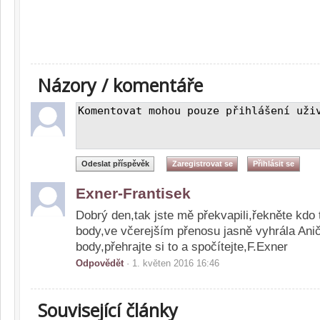
Názory / komentáře
Exner-Frantisek
Dobrý den,tak jste mě překvapili,řekněte kdo 
body,ve včerejším přenosu jasně vyhrála Ani
body,přehrajte si to a spočítejte,F.Exner
Odpovědět
· 1. květen 2016 16:46
Související články