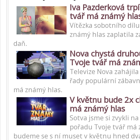
Iva Pazderková trpí
tvář má známý hla
Vítězka sobotního dílu
známý hlas zaplatila z
daň.
Nova chystá druho
Tvoje tvář má zná
Televize Nova zahájila
řady populární zábavn
má známý hlas.
V květnu bude 2x c
má známý hlas
Sotva jsme si zvykli na
pořadu Tvoje tvář má 
budeme se s ní muset v květnu hned dva