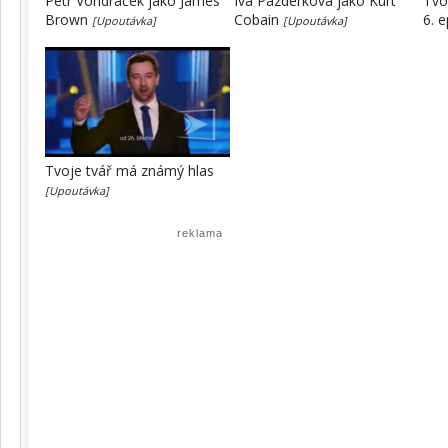
Petr Vondráček jako James
Iva Pazderková jako Kurt
Tvo
Brown
Cobain
6. 
[Upoutávka]
[Upoutávka]
Tvoje tvář má známý hlas
[Upoutávka]
reklama