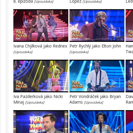
8. epizoda
Lopez
Led
[Upoutávka]
[Upoutávka]
Ivana Chýlková jako Rednex
Petr Rychlý jako Elton John
Han
Tw
[Upoutávka]
[Upoutávka]
Iva Pazderková jako Nicki
Petr Vondráček jako Bryan
Dav
Minaj
Adams
Ra
[Upoutávka]
[Upoutávka]