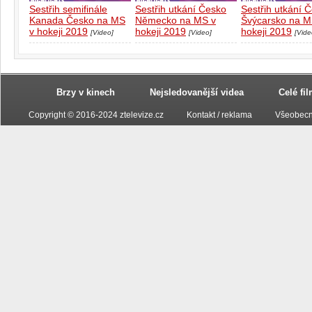
Sestřih semifinále
Sestřih utkání Česko
Sestřih utkání 
Kanada Česko na MS
Německo na MS v
Švýcarsko na M
v hokeji 2019
hokeji 2019
hokeji 2019
[Video]
[Video]
[Vide
Brzy v kinech
Nejsledovanější videa
Celé fi
Copyright © 2016-2024 ztelevize.cz
Kontakt / reklama
Všeobecn