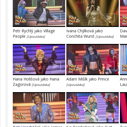
Petr Rychlý jako Village
Ivana Chýlková jako
Dav
People
Conchita Wurst
Mar
[Upoutávka]
[Upoutávka]
Hana Holišová jako Hana
Adam Mišík jako Prince
Ann
Zagorová
Lau
[Upoutávka]
[Upoutávka]