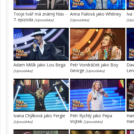
Tvoje tvář má známý hlas -
Anna Fialová jako Whitney
Iva
7. epizoda
[Upoutávka]
[Upoutávka]
[Upo
Adam Mišík jako Lou Bega
Petr Vondráček jako Boy
Dav
George
Le
[Upoutávka]
[Upoutávka]
Ivana Chýlková jako Fergie
Petr Rychlý jako Pepa
Han
Vojtek
Ha
[Upoutávka]
[Upoutávka]