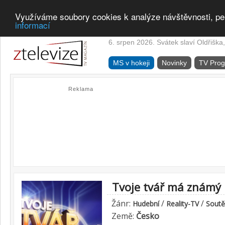
Využíváme soubory cookies k analýze návštěvnosti, pe
informací
6. srpen 2026. Svátek slaví Oldřiška,
MS v hokeji
Novinky
TV Pro
Reklama
Tvoje tvář má známý 
Žánr:
/
/
Hudební
Reality-TV
Soutě
Země:
Česko