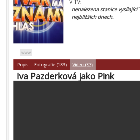
V TV:
nenalezena stanice vysílající
nejbližších dnech.
www
Popis
Fotografie (183)
Video (37)
Iva Pazderková jako Pink