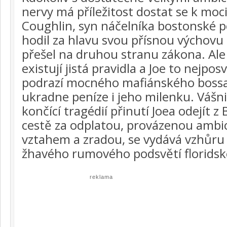
nervy má příležitost dostat se k moc
Coughlin, syn náčelníka bostonské pol
hodil za hlavu svou přísnou výchovu 
přešel na druhou stranu zákona. Ale 
existují jistá pravidla a Joe to nejpos
podrazí mocného mafiánského boss
ukradne peníze i jeho milenku. Vášn
končící tragédií přinutí Joea odejít z
cestě za odplatou, provázenou ambi
vztahem a zradou, se vydává vzhůru
žhavého rumového podsvětí florids
reklama