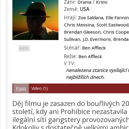
Žánr:
/
Drama
Krimi
Země:
USA
Hrají:
,
Zoe Saldana
Elle Fanni
,
Chris Messina
Scott Eastwood
,
Brendan Gleeson
Chris Coope
,
,
Sullivan
J.D. Evermore
Brenda
Scénář:
Ben Affleck
IMDb
Režie:
Ben Affleck
V TV:
nenalezena stanice vysílající
nejbližších dnech.
Popis
Video (1)
Děj filmu je zasazen do bouřlivých 2
století, kdy ani Prohibice nezastavila
ilegální síti gangstery provozovanýc
Kdokoliv s dostatečně velkými ambic