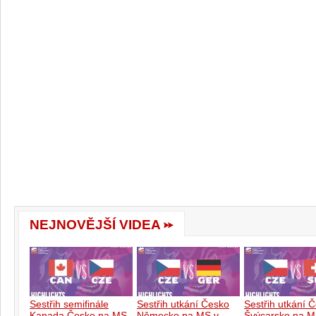
NEJNOVĚJŠÍ VIDEA
Sestřih semifinále
Sestřih utkání Česko
Sestřih utkání 
Kanada Česko na MS
Německo na MS v
Švýcarsko na M