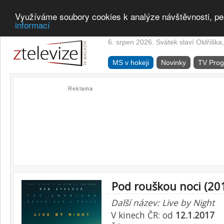
Využíváme soubory cookies k analýze návštěvnosti, pe
informací
6. srpen 2026. Svátek slaví Oldřiška,
MS v hokeji
Novinky
TV Pro
Reklama
Pod rouškou noci (20
Další název: Live by Night
V kinech ČR: od
12.1.2017