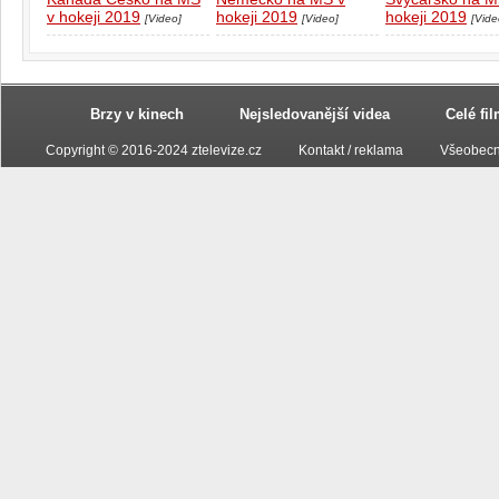
v hokeji 2019
hokeji 2019
hokeji 2019
[Video]
[Video]
[Vide
Brzy v kinech
Nejsledovanější videa
Celé fi
Copyright © 2016-2024 ztelevize.cz
Kontakt / reklama
Všeobecn