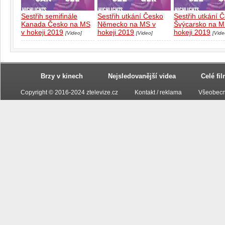
Sestřih semifinále
Sestřih utkání Česko
Sestřih utkání 
Kanada Česko na MS
Německo na MS v
Švýcarsko na M
v hokeji 2019
hokeji 2019
hokeji 2019
[Video]
[Video]
[Vide
Brzy v kinech
Nejsledovanější videa
Celé fi
Copyright © 2016-2024 ztelevize.cz
Kontakt / reklama
Všeobecn