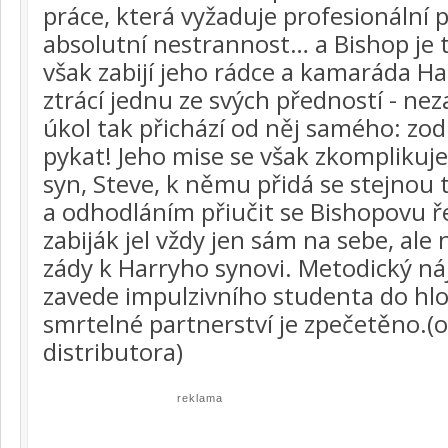
práce, která vyžaduje profesionální 
absolutní nestrannost… a Bishop je t
však zabijí jeho rádce a kamaráda H
ztrácí jednu ze svých předností - nez
úkol tak přichází od něj samého: z
pykat! Jeho mise se však zkomplikuje
syn, Steve, k němu přidá se stejno
a odhodláním přiučit se Bishopovu 
zabiják jel vždy jen sám na sebe, ale
zády k Harryho synovi. Metodický n
zavede impulzivního studenta do hlo
smrtelné partnerství je zpečetěno.(of
distributora)
reklama