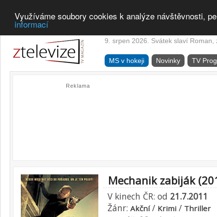
Využíváme soubory cookies k analýze návštěvnosti, pe
informací
9. srpen 2026. Svátek slaví Roman, z
MS v hokeji
Novinky
TV Pro
Reklama
Mechanik zabiják (20
V kinech ČR: od
21.7.2011
Žánr:
/
/
Akční
Krimi
Thriller