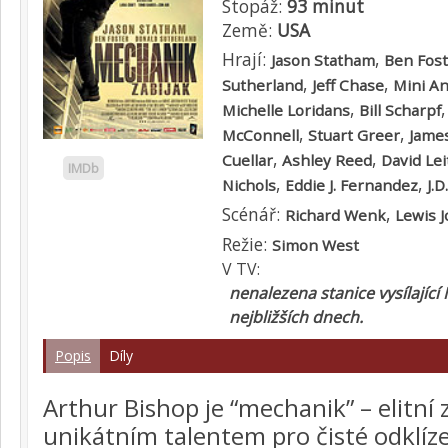
Stopáž:
93 minut
Země:
USA
Hrají:
,
Jason Statham
Ben Fost
,
,
Sutherland
Jeff Chase
Mini A
,
Michelle Loridans
Bill Scharpf
,
,
McConnell
Stuart Greer
Jame
,
,
Cuellar
Ashley Reed
David Lei
IMDb
,
,
Nichols
Eddie J. Fernandez
J.
Scénář:
,
Richard Wenk
Lewis J
Režie:
Simon West
V TV:
nenalezena stanice vysílající
nejbližších dnech.
Popis
Díly
Arthur Bishop je “mechanik” – elitní z
unikátním talentem pro čisté odklízen