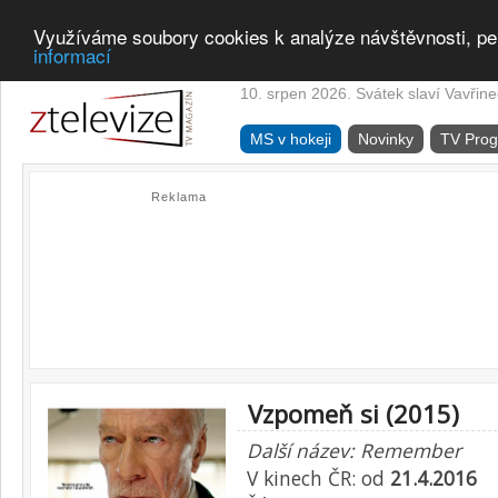
Využíváme soubory cookies k analýze návštěvnosti, pe
informací
10. srpen 2026. Svátek slaví Vavřine
MS v hokeji
Novinky
TV Pro
Reklama
Vzpomeň si (2015)
Další název: Remember
V kinech ČR: od
21.4.2016