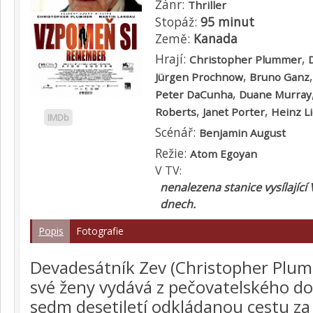
Žánr:
Thriller
Stopáž:
95 minut
Země:
Kanada
Hrají:
,
Christopher Plummer
,
Jürgen Prochnow
Bruno Ganz
,
Peter DaCunha
Duane Murray
,
,
Roberts
Janet Porter
Heinz L
IMDb
Scénář:
Benjamin August
Režie:
Atom Egoyan
V TV:
nenalezena stanice vysílající
dnech.
Popis
Fotografie
Devadesátník Zev (Christopher Plum
své ženy vydává z pečovatelského d
sedm desetiletí odkládanou cestu za