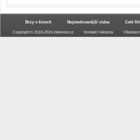
Brzy v kinech
Nejsledovanější videa
Celé fi
Copyright © 2016-2024 ztelevize.cz
Kontakt / reklama
Všeobecn