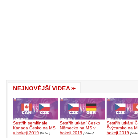
NEJNOVĚJŠÍ VIDEA
Sestřih semifinále
Sestřih utkání Česko
Sestřih utkání 
Kanada Česko na MS
Německo na MS v
Švýcarsko na M
v hokeji 2019
hokeji 2019
hokeji 2019
[Video]
[Video]
[Vide