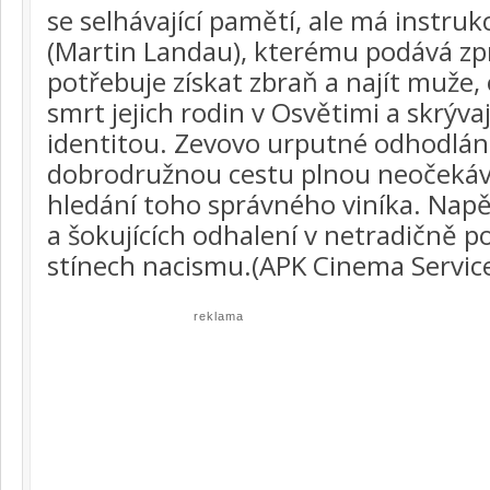
se selhávající pamětí, ale má instruk
(Martin Landau), kterému podává zprá
potřebuje získat zbraň a najít muže
smrt jejich rodin v Osvětimi a skrývaj
identitou. Zevovo urputné odhodlán
dobrodružnou cestu plnou neočekáv
hledání toho správného viníka. Napě
a šokujících odhalení v netradičně p
stínech nacismu.(APK Cinema Servic
reklama