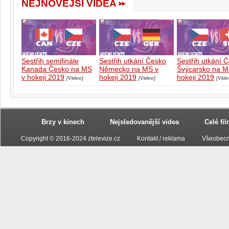
NEJNOVĚJŠÍ VIDEA
Sestřih semifinále
Sestřih utkání Česko
Sestřih utkání 
Kanada Česko na MS
Německo na MS v
Švýcarsko na M
v hokeji 2019
hokeji 2019
hokeji 2019
[Video]
[Video]
[Vide
Brzy v kinech
Nejsledovanější videa
Celé fi
Copyright © 2016-2024 ztelevize.cz
Kontakt / reklama
Všeobecn