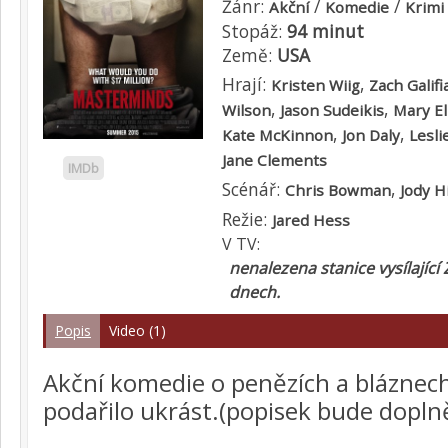
Žánr:
/
/
Akční
Komedie
Krimi
Stopáž:
94 minut
Země:
USA
Hrají:
,
Kristen Wiig
Zach Galifi
,
,
Wilson
Jason Sudeikis
Mary El
,
,
Kate McKinnon
Jon Daly
Lesli
Jane Clements
IMDb
Scénář:
,
Chris Bowman
Jody Hi
Režie:
Jared Hess
V TV:
nenalezena stanice vysílající Z
dnech.
Popis
Video (1)
Akční komedie o penězích a bláznech
podařilo ukrást.(popisek bude dopln