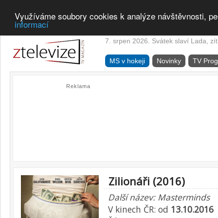
Využíváme soubory cookies k analýze návštěvnosti, pe
informací
7. srpen 2026. Svátek slaví Lada, zí
MS v hokeji
Novinky
TV Pro
Reklama
Zilionáři (2016)
Další název: Masterminds
V kinech ČR: od
13.10.2016