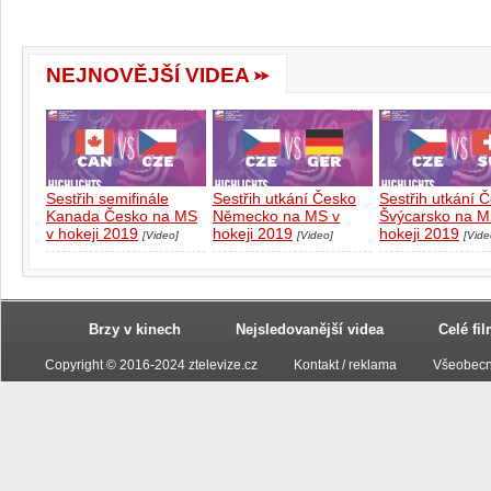
NEJNOVĚJŠÍ VIDEA
Sestřih semifinále
Sestřih utkání Česko
Sestřih utkání 
Kanada Česko na MS
Německo na MS v
Švýcarsko na M
v hokeji 2019
hokeji 2019
hokeji 2019
[Video]
[Video]
[Vide
Brzy v kinech
Nejsledovanější videa
Celé fi
Copyright © 2016-2024 ztelevize.cz
Kontakt / reklama
Všeobecn