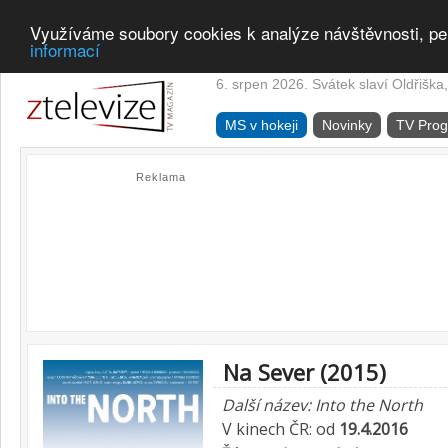
Využíváme soubory cookies k analýze návštěvnosti, pe
informací
6. srpen 2026. Svátek slaví Oldřiška,
MS v hokeji
Novinky
TV Pro
Reklama
Na Sever (2015)
Další název: Into the North
V kinech ČR: od
19.4.2016