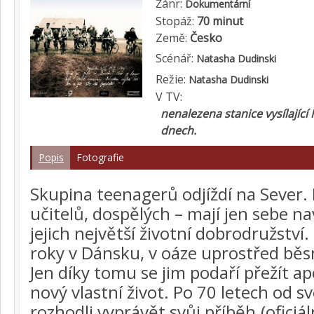
Žánr:
Dokumentární
Stopáž:
70 minut
Země:
Česko
Scénář:
Natasha Dudinski
Režie:
Natasha Dudinski
V TV:
nenalezena stanice vysílající 
dnech.
Popis
Fotografie
Skupina teenagerů odjíždí na Sever. 
učitelů, dospělých – mají jen sebe n
jejich největší životní dobrodružství. 
roky v Dánsku, v oáze uprostřed běsn
Jen díky tomu se jim podaří přežít ap
nový vlastní život. Po 70 letech od s
rozhodli vyprávět svůj příběh.(oficiál