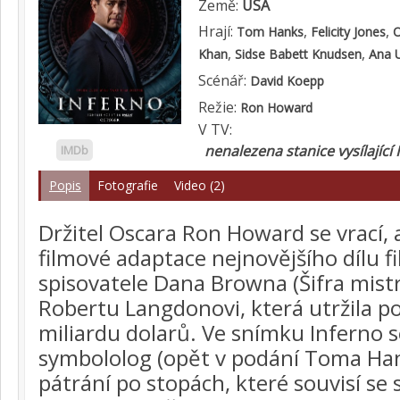
Země:
USA
Hrají:
,
,
Tom Hanks
Felicity Jones
O
,
,
Khan
Sidse Babett Knudsen
Ana U
Scénář:
David Koepp
Režie:
Ron Howard
V TV:
nenalezena stanice vysílající 
IMDb
Popis
Fotografie
Video (2)
Držitel Oscara Ron Howard se vrací, a
filmové adaptace nejnovějšího dílu f
spisovatele Dana Browna (Šifra mist
Robertu Langdonovi, která utržila p
miliardu dolarů. Ve snímku Inferno 
symbololog (opět v podání Toma Han
pátrání po stopách, které souvisí s