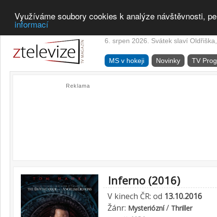
Využíváme soubory cookies k analýze návštěvnosti, pe
informací
6. srpen 2026. Svátek slaví Oldřiška,
MS v hokeji
Novinky
TV Pro
Reklama
Inferno (2016)
V kinech ČR: od
13.10.2016
Žánr:
/
Mysteriózní
Thriller