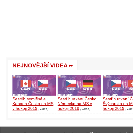
NEJNOVĚJŠÍ VIDEA
Sestřih semifinále
Sestřih utkání Česko
Sestřih utkání 
Kanada Česko na MS
Německo na MS v
Švýcarsko na M
v hokeji 2019
hokeji 2019
hokeji 2019
[Video]
[Video]
[Vide