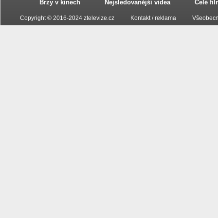
Brzy v kinech
Nejsledovanější videa
Celé fi
Copyright © 2016-2024 ztelevize.cz
Kontakt / reklama
Všeobecn