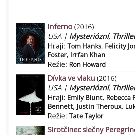
Inferno
(2016)
USA |
Mysteriózní
,
Thrille
Hrají:
,
Tom Hanks
Felicity J
,
Foster
Irrfan Khan
Režie:
Ron Howard
Dívka ve vlaku
(2016)
USA |
Mysteriózní
,
Thrille
Hrají:
,
Emily Blunt
Rebecca 
,
,
Bennett
Justin Theroux
Lu
Režie:
Tate Taylor
Sirotčinec slečny Peregri