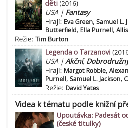
děti
(2016)
USA |
Fantasy
Hrají:
,
Eva Green
Samuel L. 
,
,
Butterfield
Ella Purnell
Alli
Režie:
Tim Burton
Legenda o Tarzanovi
(2016
USA |
Akční
,
Dobrodružn
Hrají:
,
Margot Robbie
Alexan
,
,
Purnell
Samuel L. Jackson
C
Režie:
David Yates
Videa k tématu podle knižní př
Upoutávka: Padesát o
(české titulky)