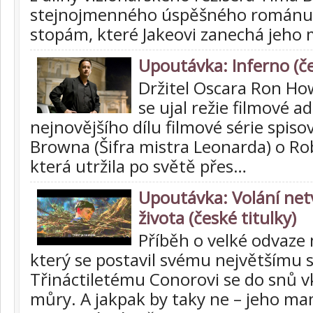
stejnojmenného úspěšného románu
stopám, které Jakeovi zanechá jeho
Upoutávka: Inferno (če
Držitel Oscara Ron How
se ujal režie filmové a
nejnovějšího dílu filmové série spis
Browna (Šifra mistra Leonarda) o R
která utržila po světě přes…
Upoutávka: Volání net
života (české titulky)
Příběh o velké odvaze
který se postavil svému největšímu 
Třináctiletému Conorovi se do snů v
můry. A jakpak by taky ne – jeho ma