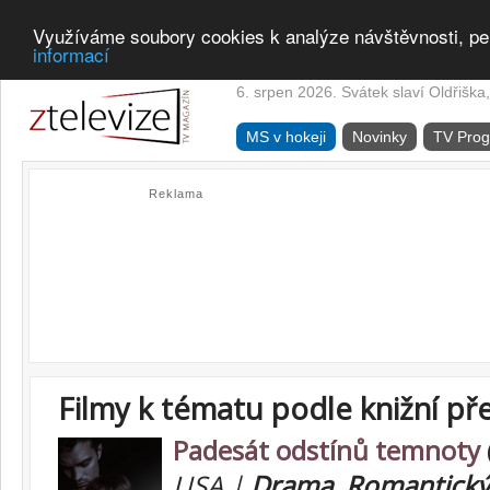
Využíváme soubory cookies k analýze návštěvnosti, pe
informací
6. srpen 2026. Svátek slaví Oldřiška,
MS v hokeji
Novinky
TV Pro
Reklama
Filmy k tématu podle knižní př
Padesát odstínů temnoty
USA |
Drama
,
Romantický