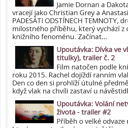
Jamie Dornan a Dakot
vracejí jako Christian Grey a Anastas
PADESÁTI ODSTÍNECH TEMNOTY, dru
milostného příběhu, který vychází z
knižního fenoménu. Začínat…
Upoutávka: Dívka ve v
titulky), trailer č. 2
Film natočen podle kni
roku 2015. Rachel dojíždí ranním v
Den co den si prohlíží útulné předm
když vlak na chvíli zastaví u návěstid
Upoutávka: Volání net
života - trailer #2
Příběh o velké odvaze