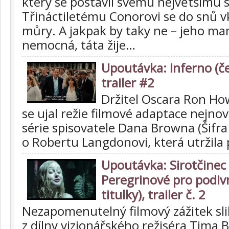
který se postavil svému největšímu 
Třináctiletému Conorovi se do snů v
můry. A jakpak by taky ne – jeho ma
nemocná, táta žije…
Upoutávka: Inferno (če
trailer #2
Držitel Oscara Ron How
se ujal režie filmové adaptace nejnov
série spisovatele Dana Browna (Šifr
o Robertu Langdonovi, která utržila
Upoutávka: Sirotčinec
Peregrinové pro podivn
titulky), trailer č. 2
Nezapomenutelný filmový zážitek sli
z dílny vizionářského režiséra Tima 