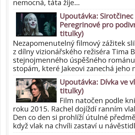
nemocná, táta žije…
Upoutávka: Sirotčinec
Peregrinové pro podivn
titulky)
Nezapomenutelný filmový zážitek sli
z dílny vizionářského režiséra Tima 
stejnojmenného úspěšného románu
stopám, které Jakeovi zanechá jeho
Upoutávka: Dívka ve v
titulky)
Film natočen podle kni
roku 2015. Rachel dojíždí ranním v
Den co den si prohlíží útulné předm
když vlak na chvíli zastaví u návěstid