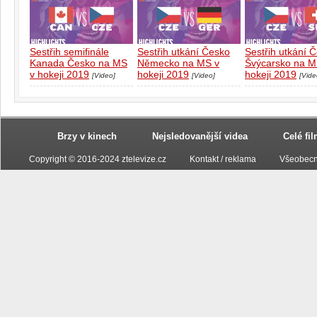
Sestřih semifinále
Sestřih utkání Česko
Sestřih utkání 
Kanada Česko na MS
Německo na MS v
Švýcarsko na M
v hokeji 2019
hokeji 2019
hokeji 2019
[Video]
[Video]
[Vide
Brzy v kinech
Nejsledovanější videa
Celé fi
Copyright © 2016-2024 ztelevize.cz
Kontakt / reklama
Všeobecn