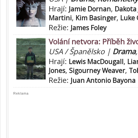
Hrají:
,
Jamie Dornan
Dakota
,
,
Martini
Kim Basinger
Luke 
Režie:
James Foley
Volání netvora: Příběh živ
USA / Španělsko |
Drama
Hrají:
,
Lewis MacDougall
Li
,
,
Jones
Sigourney Weaver
To
Režie:
Juan Antonio Bayona
Reklama