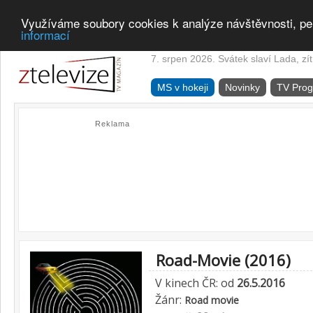
Využíváme soubory cookies k analýze návštěvnosti, pe
informací
7. srpen 2026. Svátek slaví Lada, zí
MS v hokeji
Novinky
TV Pro
Reklama
Road-Movie (2016)
V kinech ČR: od
26.5.2016
Žánr:
Road movie