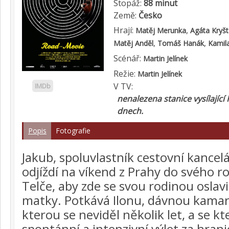
Stopáž:
88 minut
Země:
Česko
Hrají:
,
Matěj Merunka
Agáta Kryš
,
,
Matěj Anděl
Tomáš Hanák
Kamil
Scénář:
Martin Jelínek
Režie:
Martin Jelínek
V TV:
IMDb
nenalezena stanice vysílající
dnech.
Popis
Fotografie
Jakub, spoluvlastník cestovní kancelá
odjíždí na víkend z Prahy do svého 
Telče, aby zde se svou rodinou oslav
matky. Potkává Ilonu, dávnou kamará
kterou se neviděl několik let, a se k
spontánní a intenzivní výlet za hran