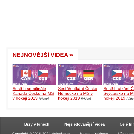
NEJNOVĚJŠÍ VIDEA
Sestřih semifinále
Sestřih utkání Česko
Sestřih utkání 
Kanada Česko na MS
Německo na MS v
Švýcarsko na M
v hokeji 2019
hokeji 2019
hokeji 2019
[Video]
[Video]
[Vide
Brzy v kinech
Nejsledovanější videa
Celé fi