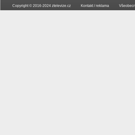
Copyright © 2016-2024 ztelevize.cz
Kontakt / reklama
Všeobecn