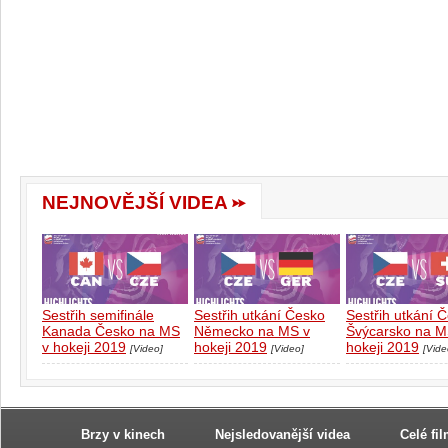
NEJNOVĚJŠÍ VIDEA
Sestřih semifinále
Sestřih utkání Česko
Sestřih utkání 
Kanada Česko na MS
Německo na MS v
Švýcarsko na M
v hokeji 2019
hokeji 2019
hokeji 2019
[Video]
[Video]
[Vide
Brzy v kinech
Nejsledovanější videa
Celé fi