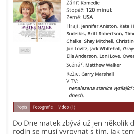
Žánr:
Komedie
Stopáž:
120 minut
Země:
USA
Hrají:
,
Jennifer Aniston
Kate 
,
,
Sudeikis
Britt Robertson
Tim
,
,
Chalke
Shay Mitchell
Christin
,
,
Jon Lovitz
Jack Whitehall
Gray
IMDb
,
,
Ella Anderson
Loni Love
Owen
Scénář:
Matthew Walker
Režie:
Garry Marshall
V TV:
nenalezena stanice vysílající
dnech.
Popis
Fotografie
Video (1)
Do Dne matek zbývá už jen několik d
rodin se musí vyrovnat s tím, jak ten