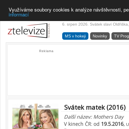
Využíváme soubory cookies k analýze návštěvnosti, pe
informací
6. srpen 2026. Svátek slaví Oldřiška,
MS v hokeji
Novinky
TV Pro
Reklama
Svátek matek (2016)
Další název: Mothers Day
V kinech ČR: od
19.5.2016
,
U