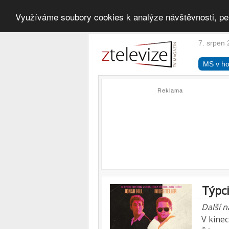
Využíváme soubory cookies k analýze návštěvnosti, pe
7. srpen 
MS v ho
Reklama
Týpci
Další 
V kine