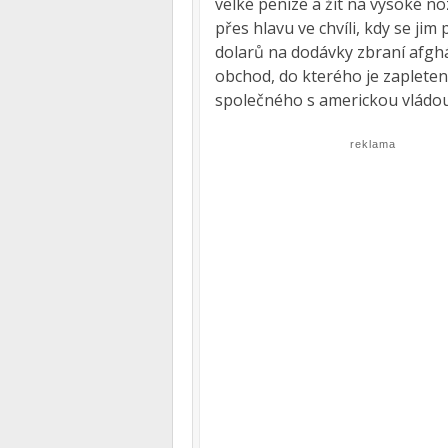
velké peníze a žít na vysoké noz
přes hlavu ve chvíli, kdy se ji
dolarů na dodávky zbraní afghá
obchod, do kterého je zapleten
společného s americkou vládou
reklama