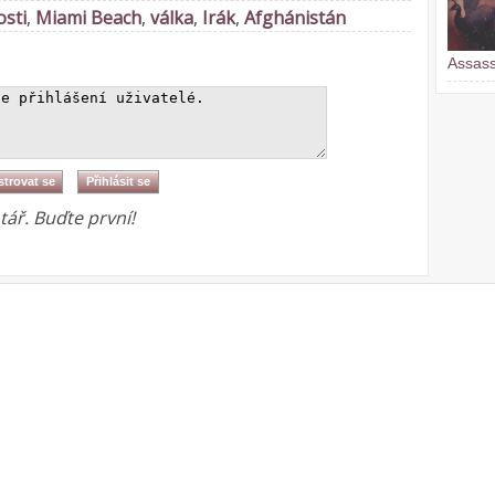
osti
,
Miami Beach
,
válka
,
Irák
,
Afghánistán
Assass
ář. Buďte první!