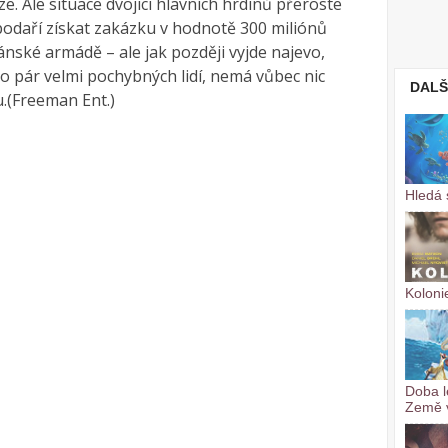
e. Ale situace dvojici hlavních hrdinů přeroste
m podaří získat zakázku v hodnotě 300 miliónů
nské armádě – ale jak později vyjde najevo,
o pár velmi pochybných lidí, nemá vůbec nic
DALŠ
.(Freeman Ent.)
Hledá 
Koloni
Doba l
Země 