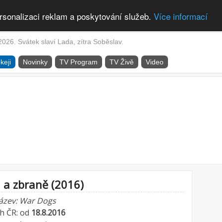
rsonalizaci reklam a poskytování služeb.
Více informací
2026. Svátek slaví Lada, zítra Soběslav.
keji
Novinky
TV Program
TV Živě
Video
 a zbraně (2016)
název: War Dogs
ch ČR: od
18.8.2016