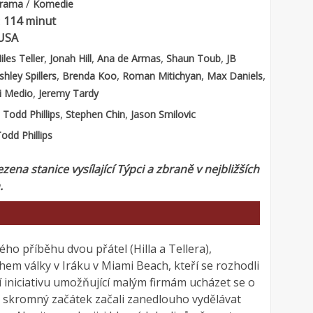
/
rama
Komedie
:
114 minut
USA
,
,
,
,
iles Teller
Jonah Hill
Ana de Armas
Shaun Toub
JB
,
,
,
,
shley Spillers
Brenda Koo
Roman Mitichyan
Max Daniels
,
i Medio
Jeremy Tardy
:
,
,
Todd Phillips
Stephen Chin
Jason Smilovic
odd Phillips
zena stanice vysílající Týpci a zbraně v nejbližších
.
ho příběhu dvou přátel (Hilla a Tellera),
ěhem války v Iráku v Miami Beach, kteří se rozhodli
 iniciativu umožňující malým firmám ucházet se o
 skromný začátek začali zanedlouho vydělávat