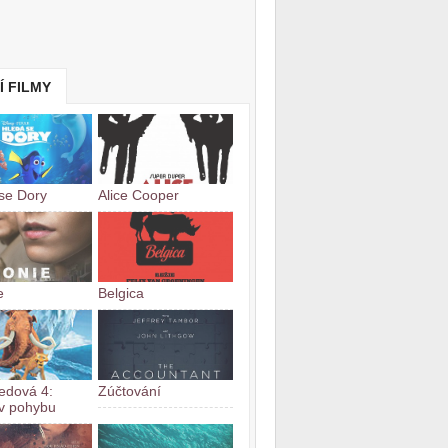
Í FILMY
se Dory
Alice Cooper
e
Belgica
edová 4:
Zúčtování
v pohybu