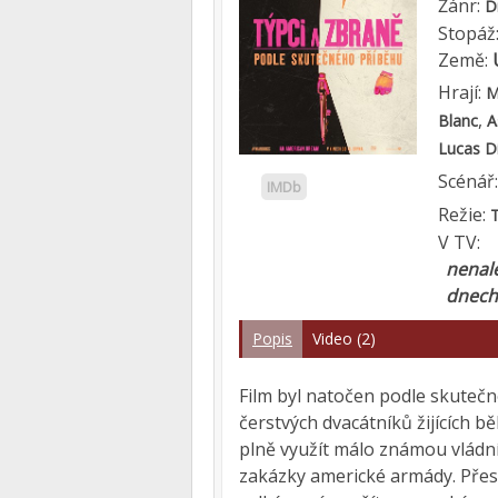
Žánr:
D
Stopáž
Země:
Hrají:
M
,
Blanc
A
Lucas D
Scénář
IMDb
Režie:
T
V TV:
nenale
dnech
Popis
Video (2)
Film byl natočen podle skutečné
čerstvých dvacátníků žijících b
plně využít málo známou vládní
zakázky americké armády. Přes