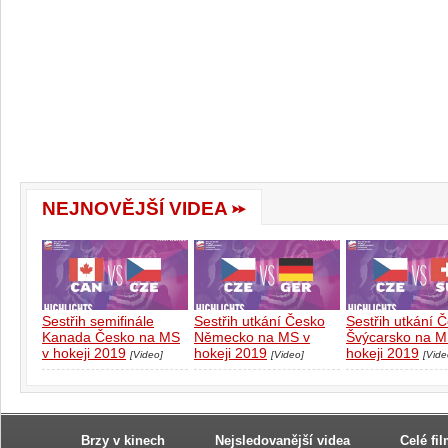
NEJNOVĚJŠÍ VIDEA
Sestřih semifinále
Sestřih utkání Česko
Sestřih utkání 
Kanada Česko na MS
Německo na MS v
Švýcarsko na M
v hokeji 2019
hokeji 2019
hokeji 2019
[Video]
[Video]
[Vide
Brzy v kinech
Nejsledovanější videa
Celé fi