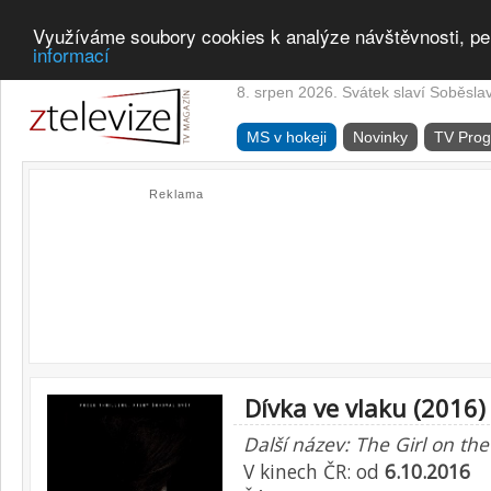
Využíváme soubory cookies k analýze návštěvnosti, pe
informací
8. srpen 2026. Svátek slaví Soběsla
MS v hokeji
Novinky
TV Pro
Reklama
Dívka ve vlaku (2016)
Další název: The Girl on the
V kinech ČR: od
6.10.2016