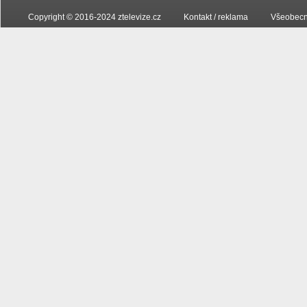
Copyright © 2016-2024 ztelevize.cz
Kontakt / reklama
Všeobecn