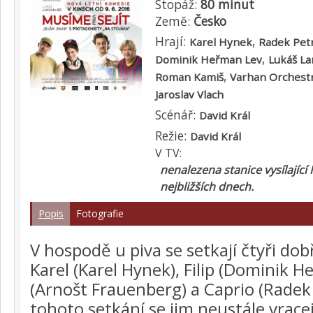
Stopáž:
80 minut
Země:
Česko
Hrají:
,
Karel Hynek
Radek Pet
,
Dominik Heřman Lev
Lukáš L
,
Roman Kamiš
Varhan Orchestr
Jaroslav Vlach
Scénář:
David Král
Režie:
David Král
V TV:
nenalezena stanice vysílající 
nejbližších dnech.
Popis
Fotografie
V hospodě u piva se setkají čtyři dobř
Karel (Karel Hynek), Filip (Dominik H
(Arnošt Frauenberg) a Caprio (Radek
tohoto setkání se jim neustále vrace