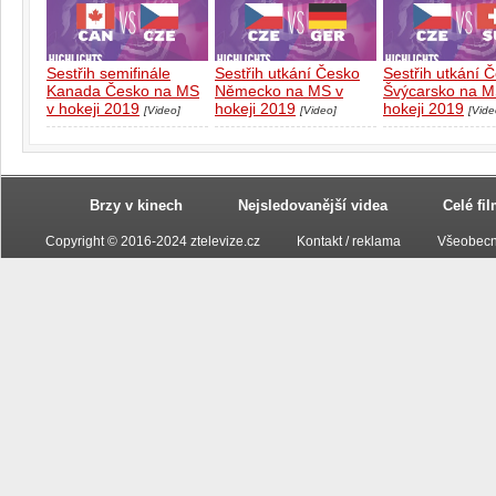
Sestřih semifinále
Sestřih utkání Česko
Sestřih utkání 
Kanada Česko na MS
Německo na MS v
Švýcarsko na M
v hokeji 2019
hokeji 2019
hokeji 2019
[Video]
[Video]
[Vide
Brzy v kinech
Nejsledovanější videa
Celé fi
Copyright © 2016-2024 ztelevize.cz
Kontakt / reklama
Všeobecn