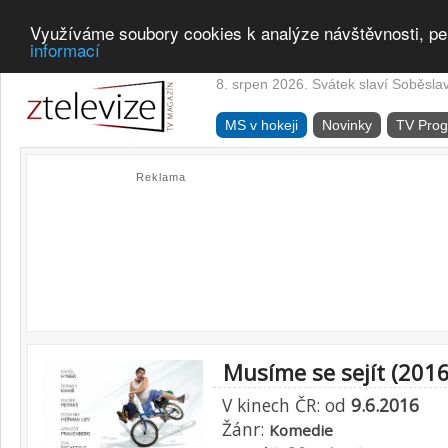
Využíváme soubory cookies k analýze návštěvnosti, pe
informací
8. srpen 2026. Svátek slaví Soběsla
MS v hokeji
Novinky
TV Pro
Reklama
Musíme se sejít (2016
V kinech ČR: od
9.6.2016
Žánr:
Komedie