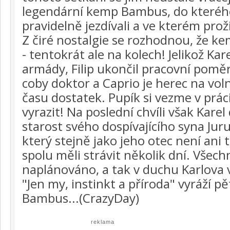
legendární kemp Bambus, do kteréh
pravidelně jezdívali a ve kterém prožil
Z čiré nostalgie se rozhodnou, že ke
- tentokrát ale na kolech! Jelikož Kar
armády, Filip ukončil pracovní poměr
coby doktor a Caprio je herec na vol
času dostatek. Pupík si vezme v prác
vyrazit! Na poslední chvíli však Kare
starost svého dospívajícího syna Jur
který stejně jako jeho otec není ani 
spolu měli strávit několik dní. Všechn
naplánováno, a tak v duchu Karlova 
"Jen my, instinkt a příroda" vyráží 
Bambus...(CrazyDay)
reklama