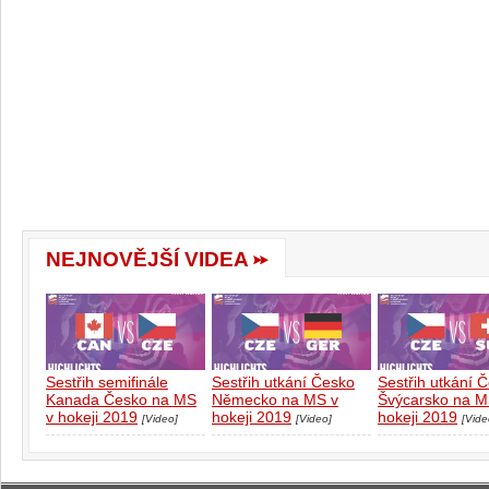
NEJNOVĚJŠÍ VIDEA
Sestřih semifinále
Sestřih utkání Česko
Sestřih utkání 
Kanada Česko na MS
Německo na MS v
Švýcarsko na M
v hokeji 2019
hokeji 2019
hokeji 2019
[Video]
[Video]
[Vide