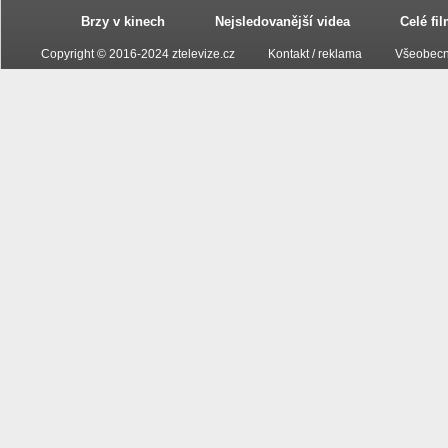
Brzy v kinech
Nejsledovanější videa
Celé fi
Copyright © 2016-2024 ztelevize.cz
Kontakt / reklama
Všeobecn