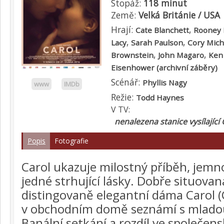
Stopáž:
118 minut
Země:
Velká Británie / USA
Hrají:
,
Cate Blanchett
Rooney
,
,
Lacy
Sarah Paulson
Cory Mich
,
,
Brownstein
John Magaro
Ken
Eisenhower (archivní záběry)
Scénář:
Phyllis Nagy
www
IMDb
Režie:
Todd Haynes
V TV:
nenalezena stanice vysílající 
Popis
Fotografie
Carol ukazuje milostný příběh, jemn
jedné strhující lásky. Dobře situovan
distingovaně elegantní dáma Carol (
v obchodním domě seznámí s mlado
Banální setkání a rozdíl ve společe