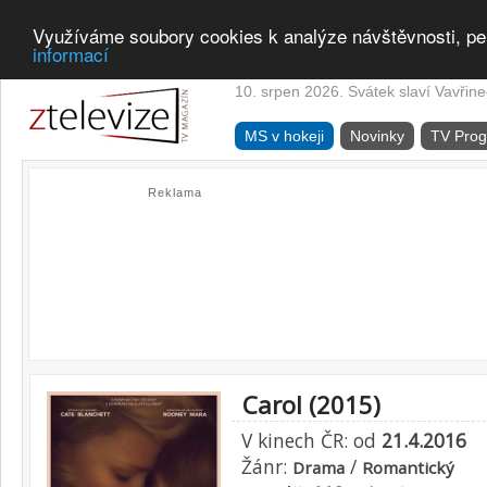
Využíváme soubory cookies k analýze návštěvnosti, pe
informací
10. srpen 2026. Svátek slaví Vavřine
MS v hokeji
Novinky
TV Pro
Reklama
Carol (2015)
V kinech ČR: od
21.4.2016
Žánr:
/
Drama
Romantický