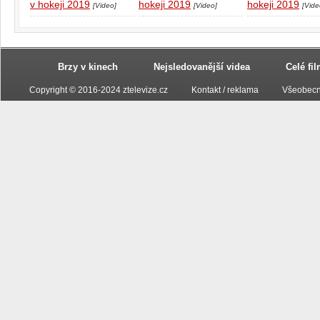
v hokeji 2019
hokeji 2019
hokeji 2019
[Video]
[Video]
[Vide
Brzy v kinech
Nejsledovanější videa
Celé fi
Copyright © 2016-2024 ztelevize.cz
Kontakt / reklama
Všeobecn