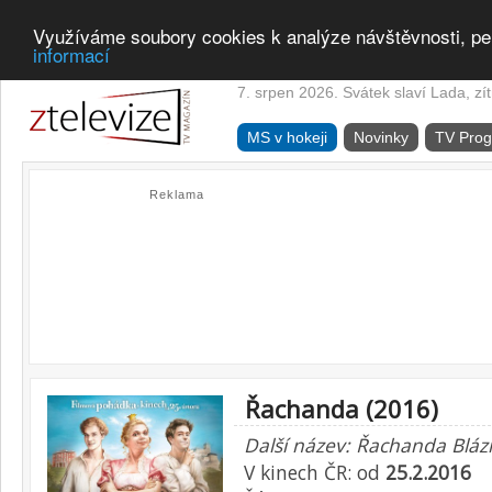
Využíváme soubory cookies k analýze návštěvnosti, pe
informací
7. srpen 2026. Svátek slaví Lada, zí
MS v hokeji
Novinky
TV Pro
Reklama
Řachanda (2016)
Další název: Řachanda Blázn
V kinech ČR: od
25.2.2016