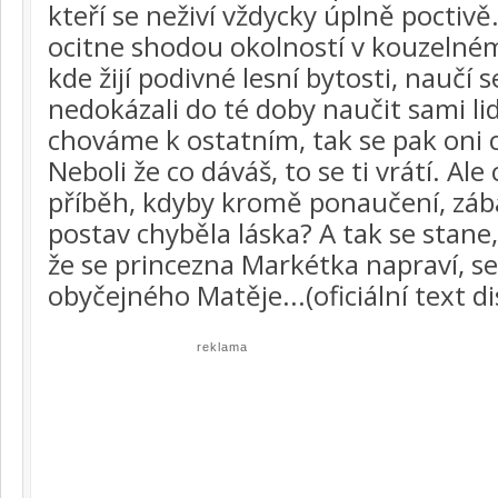
kteří se neživí vždycky úplně poctivě.
ocitne shodou okolností v kouzelné
kde žijí podivné lesní bytosti, naučí s
nedokázali do té doby naučit sami lidé
chováme k ostatním, tak se pak oni 
Neboli že co dáváš, to se ti vrátí. Ale
příběh, kdyby kromě ponaučení, záb
postav chyběla láska? A tak se stane
že se princezna Markétka napraví, se
obyčejného Matěje...(oficiální text di
reklama