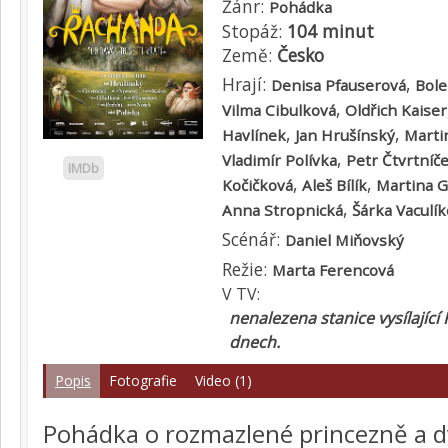
Žánr:
Pohádka
Stopáž:
104 minut
Země:
Česko
Hrají:
,
Denisa Pfauserová
Bole
,
Vilma Cibulková
Oldřich Kaiser
,
,
Havlínek
Jan Hrušínský
Marti
,
Vladimír Polívka
Petr Čtvrtníč
IMDb
,
,
Kočičková
Aleš Bílík
Martina 
,
Anna Stropnická
Šárka Vaculí
Scénář:
Daniel Miňovský
Režie:
Marta Ferencová
V TV:
nenalezena stanice vysílající
dnech.
Popis
Fotografie
Video (1)
Pohádka o rozmazlené princezně a 