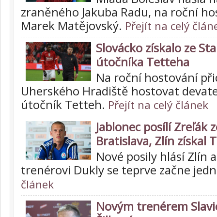
zraněného Jakuba Radu, na roční hos
Marek Matějovský.
Přejít na celý člán
Slovácko získalo ze S
útočníka Tetteha
Na roční hostování při
Uherského Hradiště hostovat devate
útočník Tetteh.
Přejít na celý článek
Jablonec posílí Zreľák 
Bratislava, Zlín získal
Nové posily hlásí Zlín 
trenérovi Dukly se teprve začne jed
článek
Novým trenérem Slavie 