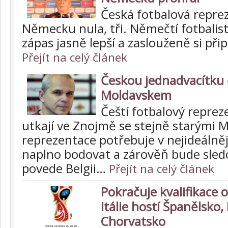
Česká fotbalová repre
Německu nula, tři. Němečtí fotbalisté
zápas jasně lepší a zaslouženě si přip
Přejít na celý článek
Českou jednadvacítku č
Moldavskem
Čeští fotbalový reprez
utkají ve Znojmě se stejně starými 
reprezentace potřebuje v nejideálně
naplno bodovat a zárověň bude sledo
povede Belgii…
Přejít na celý článek
Pokračuje kvalifikace 
Itálie hostí Španělsko,
Chorvatsko