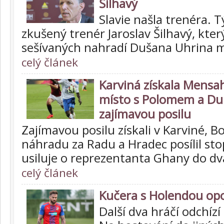
Šilhavý
Slavie našla trenéra. 
zkušený trenér Jaroslav Šilhavý, kter
sešívaných nahradí Dušana Uhrina 
celý článek
Karviná získala Mensa
místo s Polomem a Duk
zajímavou posilu
Zajímavou posilu získali v Karviné, Bo
náhradu za Radu a Hradec posílil st
usiluje o reprezentanta Ghany do dva
celý článek
Kučera s Holendou opo
Další dva hráčí odchízí