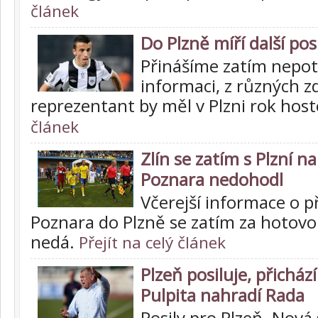
článek
Do Plzně míří další pos
Přinášíme zatím nepo
informaci, z různých z
reprezentant by měl v Plzni rok hos
článek
Zlín se zatím s Plzní n
Poznara nedohodl
Včerejší informace o 
Poznara do Plzně se zatím za hotov
nedá.
Přejít na celý článek
Plzeň posiluje, přichá
Pulpita nahradí Rada
Posily pro Plzeň. Nová