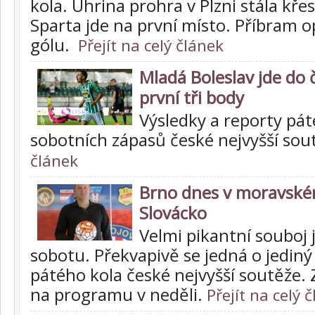
kola. Uhrina prohra v Plzni stála kře
Sparta jde na první místo. Příbram 
gólu.
Přejít na celý článek
Mladá Boleslav jde do č
první tři body
Výsledky a reporty pát
sobotních zápasů české nejvyšší sou
článek
Brno dnes v moravském
Slovácko
Velmi pikantní souboj 
sobotu. Překvapivě se jedná o jediný
pátého kola české nejvyšší soutěže. 
na programu v neděli.
Přejít na celý 