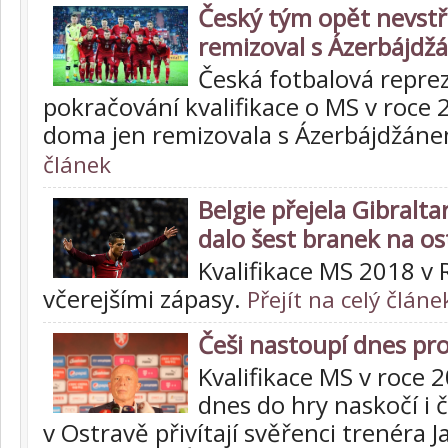
Český tým opět nevstře
remizoval s Ázerbájd
Česká fotbalová repre
pokračování kvalifikace o MS v roce
doma jen remizovala s Ázerbájdžán
článek
Belgie přejela Gibralta
dalo šest branek na o
Kvalifikace MS 2018 v
včerejšími zápasy.
Přejít na celý článe
Češi nastoupí dnes pr
Kvalifikace MS v roce 
dnes do hry naskočí i 
v Ostravě přivítají svěřenci trenéra J