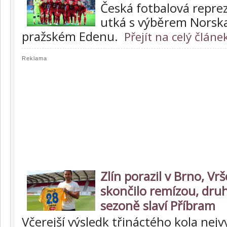
Česká fotbalová repre
utká s výběrem Norska
pražském Edenu.
Přejít na celý článe
Reklama
Zlín porazil v Brno, Vr
skončilo remízou, dru
sezoně slaví Příbram
Včerejší výsledk třináctého kola nejv