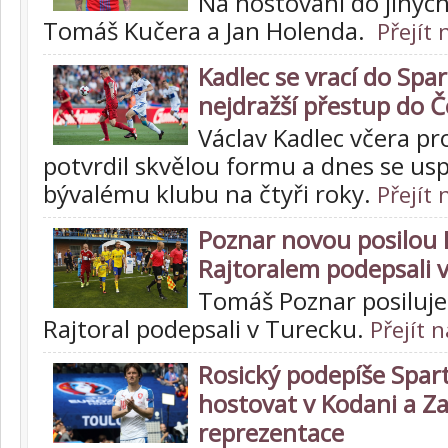
Na hostování do jiných
Tomáš Kučera a Jan Holenda.
Přejít 
Kadlec se vrací do Spar
nejdražší přestup do Č
Václav Kadlec včera pr
potvrdil skvělou formu a dnes se us
bývalému klubu na čtyři roky.
Přejít 
Poznar novou posilou P
Rajtoralem podepsali 
Tomáš Poznar posiluje 
Rajtoral podepsali v Turecku.
Přejít 
Rosický podepíše Spar
hostovat v Kodani a Z
reprezentace