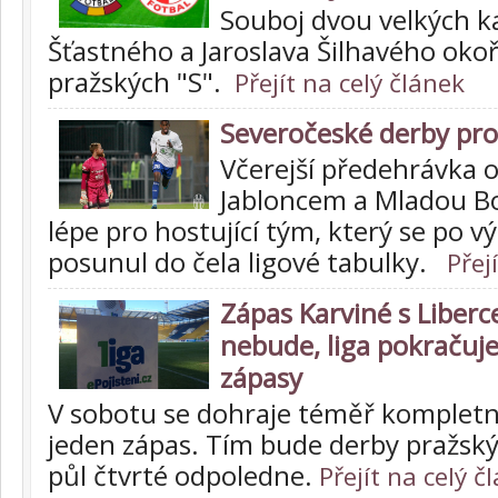
Souboj dvou velkých 
Šťastného a Jaroslava Šilhavého oko
pražských "S".
Přejít na celý článek
Severočeské derby pro
Včerejší předehrávka 
Jabloncem a Mladou Bo
lépe pro hostující tým, který se po v
posunul do čela ligové tabulky.
Přej
Zápas Karviné s Liberc
nebude, liga pokračuje
zápasy
V sobotu se dohraje téměř kompletn
jeden zápas. Tím bude derby pražskýc
půl čtvrté odpoledne.
Přejít na celý č