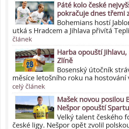
Páté kolo české nejvyš
pokračuje dnes třemi 
Bohemians hostí Jablon
utká s Hradcem a Jihlava přivítá Tepl
článek
Harba opouští Jihlavu,
Zlíně
Bosenský útočník stráv
měsíce letošního roku na hostování 
celý článek
Mašek novou posilou 
Nešpor opouští Spart
Velký talent českého f
české ligy. Nešpor opět zvolil polsko