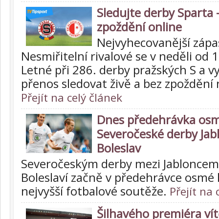
Sledujte derby Sparta -
zpoždění online
Nejvyhecovanější zápa
Nesmiřitelní rivalové se v neděli od 
Letné při 286. derby pražských S a 
přenos sledovat živě a bez zpoždění 
Přejít na celý článek
Dnes předehrávka osm
Severočeské derby Jab
Boleslav
Severočeským derby mezi Jabloncem
Boleslaví začně v předehrávce osmé 
nejvyšší fotbalové soutěže.
Přejít na 
Šilhavého premiéra vít