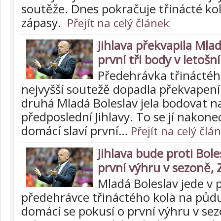
soutěže. Dnes pokračuje třinácté ko
zápasy.
Přejít na celý článek
Jihlava překvapila Mlad
první tři body v letošn
Předehrávka třináctéh
nejvyšší soutežě dopadla překvapen
druhá Mladá Boleslav jela bodovat 
předposlední Jihlavy. To se jí nakon
domácí slaví první…
Přejít na celý člá
Jihlava bude proti Bole
první výhru v sezoně, 
Mladá Boleslav jede v 
předehrávce třináctého kola na půdu 
domácí se pokusí o první výhru v sezo