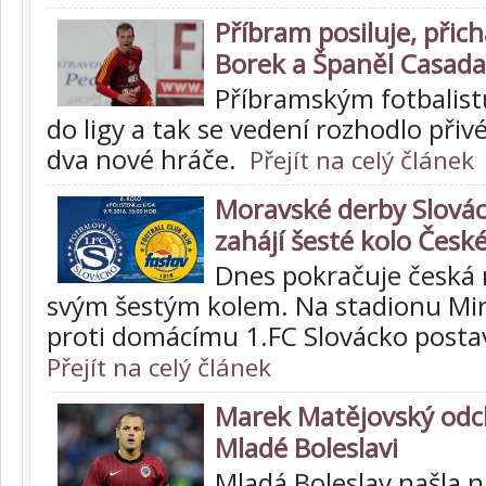
Příbram posiluje, přich
Borek a Španěl Casada
Příbramským fotbalist
do ligy a tak se vedení rozhodlo přiv
dva nové hráče.
Přejít na celý článek
Moravské derby Slovác
zahájí šesté kolo Česk
Dnes pokračuje česká 
svým šestým kolem. Na stadionu Mir
proti domácímu 1.FC Slovácko postaví
Přejít na celý článek
Marek Matějovský odch
Mladé Boleslavi
Mladá Boleslav našla 