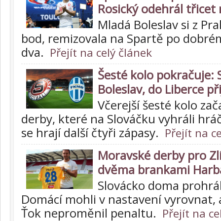
Rosický odehrál třicet
Mladá Boleslav si z Pr
bod, remizovala na Spartě po dobré
dva.
Přejít na celý článek
Šesté kolo pokračuje: 
Boleslav, do Liberce př
Včerejší šesté kolo z
derby, které na Slováčku vyhráli hráč
se hrají další čtyři zápasy.
Přejít na c
Moravské derby pro Zlí
dvěma brankami Harb
Slovácko doma prohrál
Domácí mohli v nastavení vyrovnat, 
Ťok neproměnil penaltu.
Přejít na ce