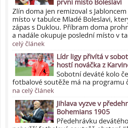
první místo Boleslavi
Zlín doma jen remizoval s Jabloncem 
místo v tabulce Mladé Boleslavi, kte
zápas s Duklou. Příbram doma prohr
a nadále okupuje poslední místo v t
celý článek
Lídr ligy přivítá v sobo
hostí nováčka z Karvin
Sobotní deváté kolo če
fotbalové soutěže má na programu č
na celý článek
Jihlava vyzve v předehr
Bohemians 1905
Předehrávku devátého