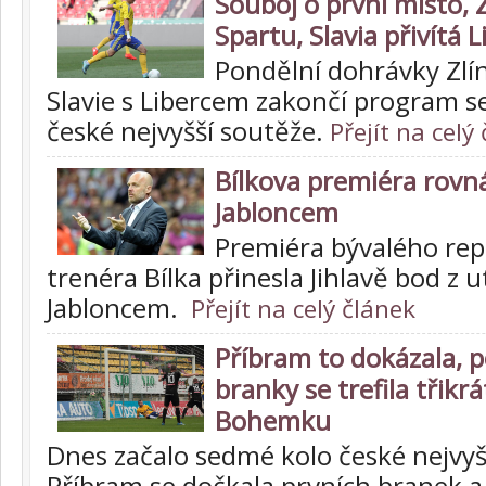
Souboj o první místo, Z
Spartu, Slavia přivítá L
Pondělní dohrávky Zlí
Slavie s Libercem zakončí program 
české nejvyšší soutěže.
Přejít na celý
Bílkova premiéra rovná
Jabloncem
Premiéra bývalého re
trenéra Bílka přinesla Jihlavě bod z u
Jabloncem.
Přejít na celý článek
Příbram to dokázala, p
branky se trefila třikrá
Bohemku
Dnes začalo sedmé kolo české nejvyš
Příbram se dočkala prvních branek a 