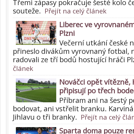
Třemi zápasy pokračuje šesté kolo če
souteže.
Přejít na celý článek
Liberec ve vyrovnaném
Plzni
Večerní utkání české n
přineslo divákům vyrovnaný fotbal, n
radovali ze tří bodů hostující hráči 
článek
Nováčci opět vítězně, 
připisují po třech bod
Příbram ani na šestý 
bodovat, ani vstřelit branku. Karvin
Jihlavu o tři branky.
Přejít na celý člá
Sparta doma pouze re