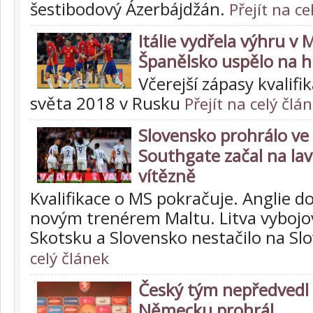
šestibodový Ázerbájdžán.
Přejít na ce
Itálie vydřela výhru v 
Španělsko uspělo na hř
Včerejší zápasy kvalifi
světa 2018 v Rusku
Přejít na celý člá
Slovensko prohrálo ve 
Southgate začal na lav
vítězně
Kvalifikace o MS pokračuje. Anglie d
novým trenérem Maltu. Litva vybojo
Skotsku a Slovensko nestačilo na Sl
celý článek
Český tým nepředvedl 
Německu prohrál