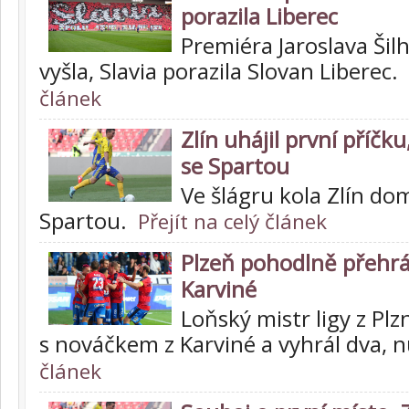
porazila Liberec
Premiéra Jaroslava Ši
vyšla, Slavia porazila Slovan Liberec.
článek
Zlín uhájil první příč
se Spartou
Ve šlágru kola Zlín do
Spartou.
Přejít na celý článek
Plzeň pohodlně přehrá
Karviné
Loňský mistr ligy z Plz
s nováčkem z Karviné a vyhrál dva, 
článek