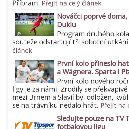
Příbram.
Přejít na celý článek
Nováčci poprvé doma, 
Duklu
Program druhého kola 
souteže odstartují tři sobotní utkán
článek
První kolo přineslo ha
a Wágnera. Sparta i Pl
První kolo nového ročn
ligy je za námi. Zrodily se překvapivé
mezi Brnem a Slavií byl odložen, kvů
se na trávníku nedalo hrát.
Přejít na 
Sledujte pouze na TV T
fotbalovou ligu