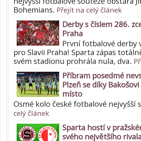
nejvyšší fotbalové soutežě obstará Ji
Bohemians.
Přejít na celý článek
Derby s číslem 286. zce
Praha
První fotbalové derby 
pro Slavii Praha! Sparta zápas totáln
svém stadionu prohrála nula, dva.
Př
Příbram posedmé nevst
Plzeň se díky Bakošovi
místo
Osmé kolo české fotbalové nejvyšší
celý článek
Sparta hostí v pražské
svého největšího rivala