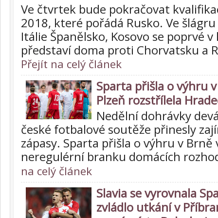
Ve čtvrtek bude pokračovat kvalifika
2018, které pořádá Rusko. Ve šlágru
Itálie Španělsko, Kosovo se poprvé v k
představí doma proti Chorvatsku a 
Přejít na celý článek
Sparta přišla o výhru v
Plzeň rozstřílela Hrade
Nedělní dohrávky devá
české fotbalové soutěže přinesly zaj
zápasy. Sparta přišla o výhru v Brně 
neregulérní branku domácích rozho
na celý článek
Slavia se vyrovnala Sp
zvládlo utkání v Příbra