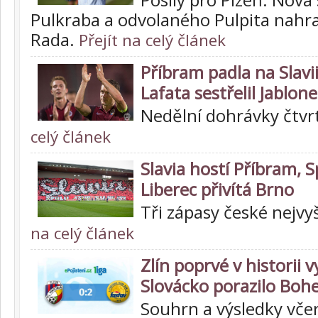
Pulkraba a odvolaného Pulpita nahra
Rada.
Přejít na celý článek
Příbram padla na Slavii
Lafata sestřelil Jablone
Nedělní dohrávky čtvr
celý článek
Slavia hostí Příbram, S
Liberec přivítá Brno
Tři zápasy české nejvy
na celý článek
Zlín poprvé v historii v
Slovácko porazilo Boh
Souhrn a výsledky vče