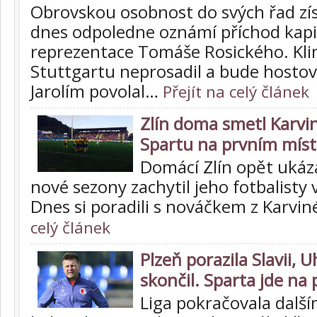
Obrovskou osobnost do svých řad zís
dnes odpoledne oznámí příchod kapi
reprezentace Tomáše Rosického. Kli
Stuttgartu neprosadil a bude hostov
Jarolím povolal…
Přejít na celý článek
Zlín doma smetl Karvin
Spartu na prvním míst
Domácí Zlín opět ukáza
nové sezony zachytil jeho fotbalisty 
Dnes si poradili s nováčkem z Karviné
celý článek
Plzeň porazila Slavii, U
skončil. Sparta jde na 
Liga pokračovala dalš