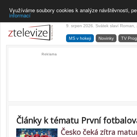
Využíváme soubory cookies k analýze návštěvnosti, pe
informací
9. srpen 2026. Svátek slaví Roman, z
MS v hokeji
Novinky
TV Pro
Reklama
Články k tématu První fotbalová
Česko čeká zítra matur