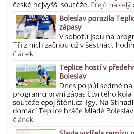
české nejvyšší soutěže.
Přejít na celý
Boleslav porazila Teplic
zápasy
V sobotu jsou na prog
Tři z nich začnou už v šestnáct hodi
článek
Teplice hostí v předeh
Boleslav
Dnes po půl sedmé na v
programu první zápas čtvrtého kola 
soutěže epojištění.cz ligy. Na Stínadl
domácí Teplice hráče Mladé Boleslav
článek
Slavia vydřela remízu v