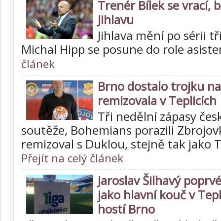
Trenér Bílek se vrací,
Jihlavu
Jihlava mění po sérii t
Michal Hipp se posune do role asist
článek
Brno dostalo trojku n
remizovala v Teplicích
Tři nedělní zápasy čes
soutěže, Bohemians porazili Zbrojov
remizoval s Duklou, stejně tak jako Te
Přejít na celý článek
Jaroslav Šilhavý poprvé
jako hlavní kouč v Tep
hostí Brno