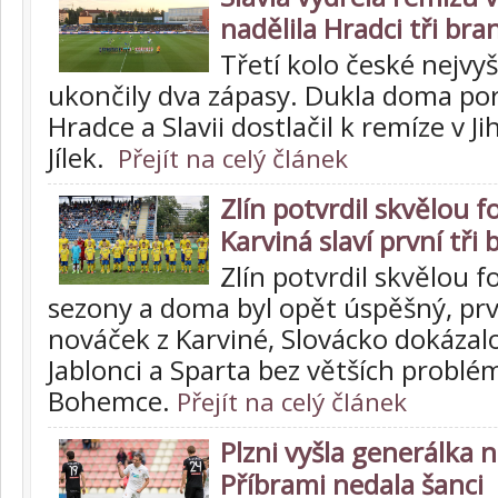
nadělila Hradci tři bra
Třetí kolo české nejvy
ukončily dva zápasy. Dukla doma por
Hradce a Slavii dostlačil k remíze v J
Jílek.
Přejít na celý článek
Zlín potvrdil skvělou f
Karviná slaví první tři
Zlín potvrdil skvělou 
sezony a doma byl opět úspěšný, prvn
nováček z Karviné, Slovácko dokázal
Jablonci a Sparta bez větších problém
Bohemce.
Přejít na celý článek
Plzni vyšla generálka 
Příbrami nedala šanci