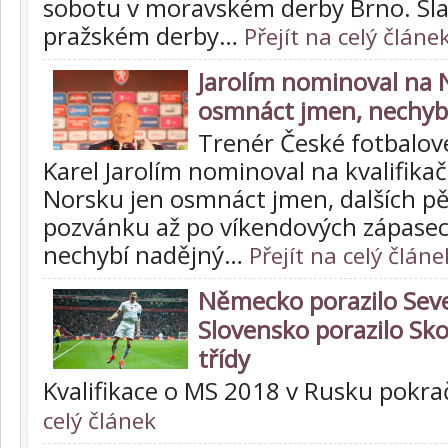
sobotu v moravském derby Brno. Sl
pražském derby…
Přejít na celý článe
Jarolím nominoval na 
osmnáct jmen, nechybí
Trenér České fotbalov
Karel Jarolím nominoval na kvalifikač
Norsku jen osmnáct jmen, dalších p
pozvánku až po víkendových zápasec
nechybí nadějný…
Přejít na celý článe
Německo porazilo Seve
Slovensko porazilo Sk
třídy
Kvalifikace o MS 2018 v Rusku pokra
celý článek