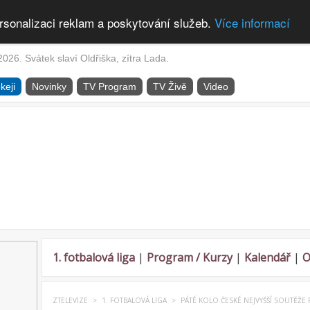
rsonalizaci reklam a poskytování služeb.
Více informací
2026. Svátek slaví Oldřiška, zítra Lada.
keji
Novinky
TV Program
TV Živě
Video
1. fotbalová liga
|
Program / Kurzy
|
Kalendář
|
O
ZTELEVIZE
>
1. FOTBALOVÁ LIGA
>
PÁTÉ KOLO ČESKÉ NEJVYŠŠÍ SOUTĚŽE