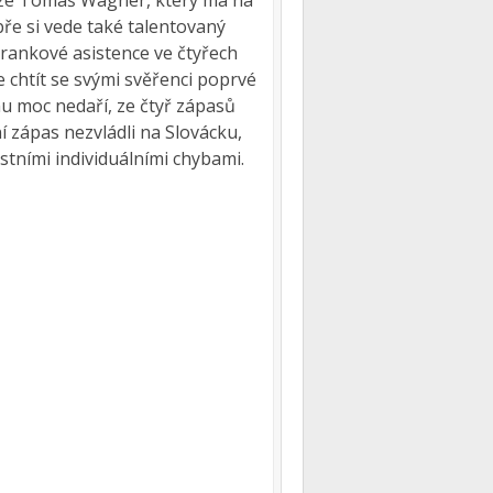
těže Tomáš Wágner, který má na
obře si vede také talentovaný
 brankové asistence ve čtyřech
chtít se svými svěřenci poprvé
mu moc nedaří, ze čtyř zápasů
í zápas nezvládli na Slovácku,
stními individuálními chybami.