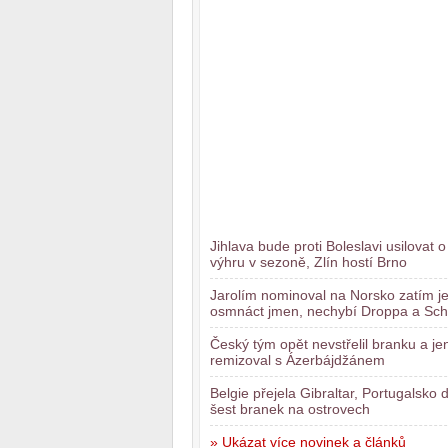
Jihlava bude proti Boleslavi usilovat o
výhru v sezoně, Zlín hostí Brno
Jarolím nominoval na Norsko zatím j
osmnáct jmen, nechybí Droppa a Sch
Český tým opět nevstřelil branku a je
remizoval s Ázerbájdžánem
Belgie přejela Gibraltar, Portugalsko 
šest branek na ostrovech
» Ukázat více novinek a článků