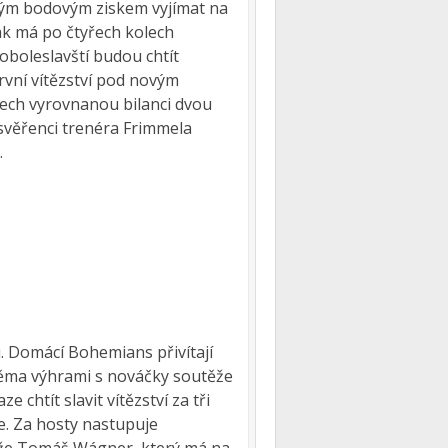
lným bodovým ziskem vyjímat na
ak má po čtyřech kolech
boleslavští budou chtít
první vítězství pod novým
ech vyrovnanou bilanci dvou
svěřenci trenéra Frimmela
.
u. Domácí Bohemians přivítají
dvěma výhrami s nováčky soutěže
 chtít slavit vítězství za tři
že. Za hosty nastupuje