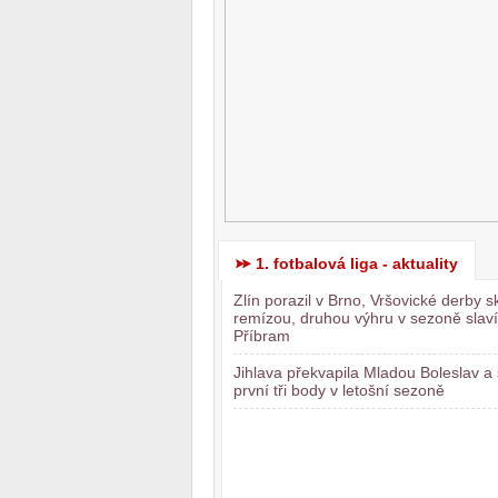
1. fotbalová liga - aktuality
Zlín porazil v Brno, Vršovické derby s
remízou, druhou výhru v sezoně slaví
Příbram
Jihlava překvapila Mladou Boleslav a 
první tři body v letošní sezoně