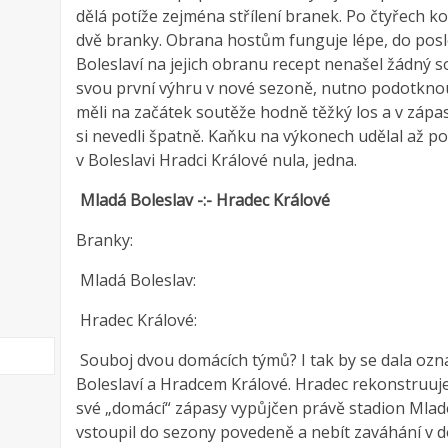
dělá potíže zejména střílení branek. Po čtyřech 
dvě branky. Obrana hostům funguje lépe, do pos
Boleslaví na jejich obranu recept nenašel žádný so
svou první výhru v nové sezoně, nutno podotknou
měli na začátek soutěže hodně těžký los a v zápas
si nevedli špatně. Kaňku na výkonech udělal až po
v Boleslavi Hradci Králové nula, jedna.
Mladá Boleslav -:- Hradec Králové
Branky:
Mladá Boleslav:
Hradec Králové:
Souboj dvou domácích týmů? I tak by se dala ozn
Boleslaví a Hradcem Králové. Hradec rekonstruuje
své „domácí“ zápasy vypůjčen právě stadion Mlad
vstoupil do sezony povedeně a nebít zaváhání v