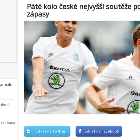
Páté kolo české nejvyšší soutěže p
zápasy
končilo
slaví
reklama