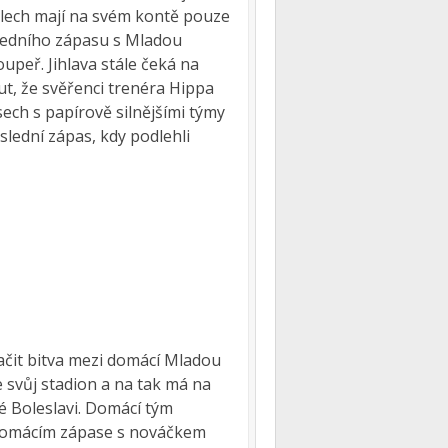
kolech mají na svém kontě pouze
ledního zápasu s Mladou
upeř. Jihlava stále čeká na
t, že svěřenci trenéra Hippa
ech s papírově silnějšími týmy
slední zápas, kdy podlehli
ačit bitva mezi domácí Mladou
 svůj stadion a na tak má na
é Boleslavi. Domácí tým
 domácím zápase s nováčkem