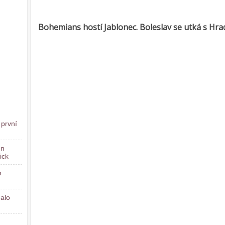
Bohemians hostí Jablonec. Boleslav se utká s Hradc
 první
en
ick
n
dalo