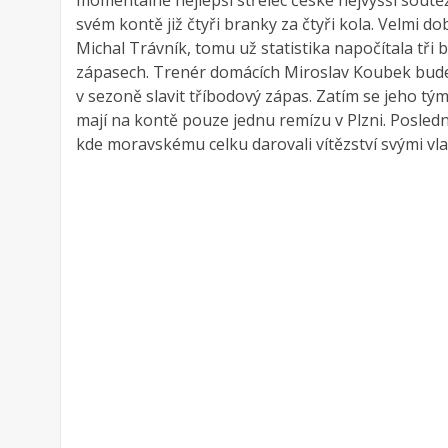
momentálně nejlepší střelec české nejvyšší sou
svém kontě již čtyři branky za čtyři kola. Velmi d
Michal Trávník, tomu už statistika napočítala tři
zápasech. Trenér domácích Miroslav Koubek bude 
v sezoně slavit tříbodový zápas. Zatím se jeho tý
mají na kontě pouze jednu remízu v Plzni. Posledn
kde moravskému celku darovali vítězství svými vla