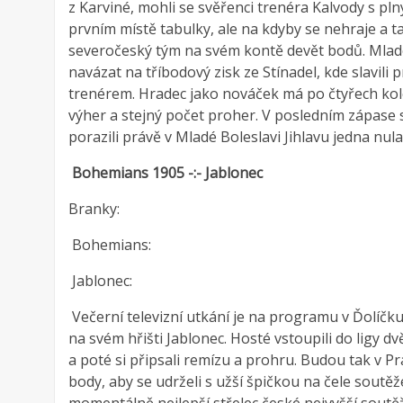
z Karviné, mohli se svěřenci trenéra Kalvody s p
prvním místě tabulky, ale na kdyby se nehraje a t
severočeský tým na svém kontě devět bodů. Mlado
navázat na tříbodový zisk ze Stínadel, kde slavili 
trenérem. Hradec jako nováček má po čtyřech kol
výher a stejný počet proher. V posledním zápase 
porazili právě v Mladé Boleslavi Jihlavu jedna nula
Bohemians 1905 -:- Jablonec
Branky:
Bohemians:
Jablonec:
Večerní televizní utkání je na programu v Ďolíčk
na svém hřišti Jablonec. Hosté vstoupili do ligy 
a poté si připsali remízu a prohru. Budou tak v Praze
body, aby se udrželi s užší špičkou na čele soutě