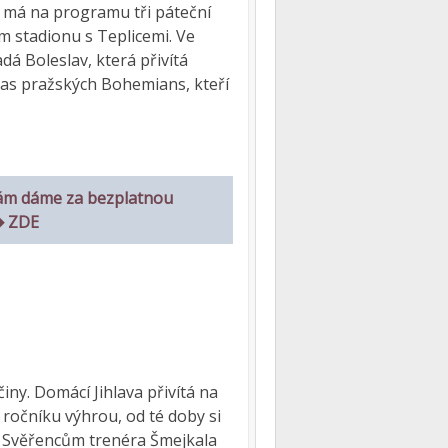
gy má na programu tři páteční
ím stadionu s Teplicemi. Ve
á Boleslav, která přivítá
pas pražských Bohemians, kteří
ám dáme za bezplatnou
 ➡ ZDE
iny. Domácí Jihlava přivítá na
 ročníku výhrou, od té doby si
. Svěřencům trenéra Šmejkala