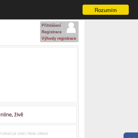
Rozumím
Přihlášení
Registrace
Výhody registrace
nline, živě
 POKRAČUJE DNES TŘEMI ZÁPASY