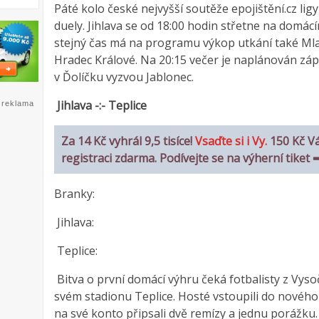
Páté kolo české nejvyšší soutěže epojištění.cz li
duely. Jihlava se od 18:00 hodin střetne na domác
stejný čas má na programu výkop utkání také Mlad
Hradec Králové. Na 20:15 večer je naplánován zá
v Ďolíčku vyzvou Jablonec.
Jihlava -:- Teplice
reklama
Za 14 Kč vyhrál 9,5 tisíce!
Vsaďte si i Vy.
150 Kč V
registraci zdarma. Podívejte se na výherní tiket
Branky:
Jihlava:
Teplice:
Bitva o první domácí výhru čeká fotbalisty z Vysoč
svém stadionu Teplice. Hosté vstoupili do nového
na své konto připsali dvě remízy a jednu porážku