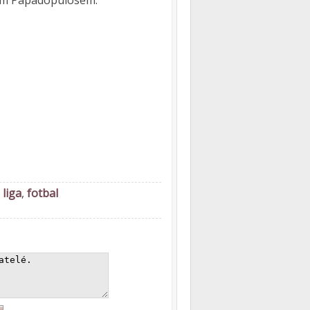
lem Papadopulosem.
 liga
,
fotbal