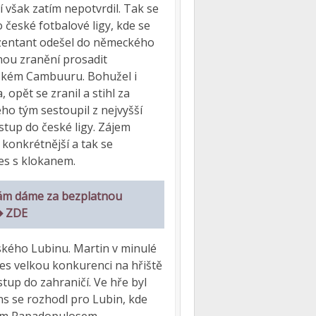
í však zatím nepotvrdil. Tak se
 české fotbalové ligy, kde se
ezentant odešel do německého
nou zranění prosadit
emském Cambuuru. Bohužel i
opět se zranil a stihl za
ho tým sestoupil z nejvyšší
tup do české ligy. Zájem
 konkrétnější a tak se
res s klokanem.
ám dáme za bezplatnou
 ➡ ZDE
ského Lubinu. Martin v minulé
řes velkou konkurenci na hřiště
tup do zahraničí. Ve hře byl
s se rozhodl pro Lubin, kde