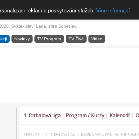
rsonalizaci reklam a poskytování služeb.
Více informací
2026. Svátek slaví Lada, zítra Soběslav.
keji
Novinky
TV Program
TV Živě
Video
1. fotbalová liga
|
Program / Kurzy
|
Kalendář
|
O
ZTELEVIZE
>
1. FOTBALOVÁ LIGA
>
MAŠEK NOVOU POSILOU BOHEMIANS,