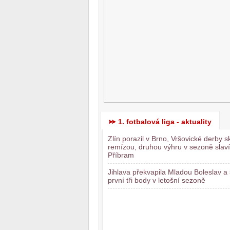
1. fotbalová liga - aktuality
Zlín porazil v Brno, Vršovické derby s
remízou, druhou výhru v sezoně slaví
Příbram
Jihlava překvapila Mladou Boleslav a 
první tři body v letošní sezoně