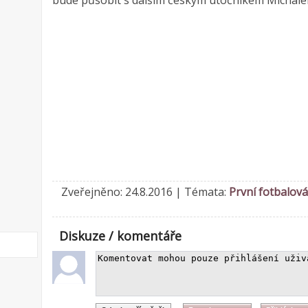
bude působit s dalším českým útočníkem Micha
Zveřejněno: 24.8.2016 | Témata:
První fotbalová
Diskuze / komentáře