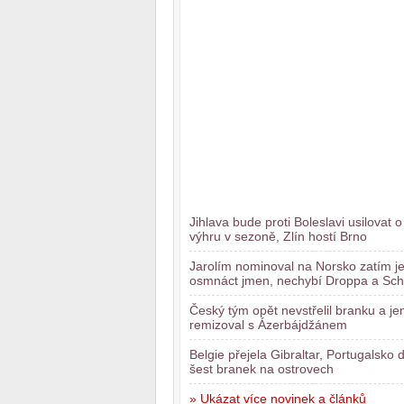
Jihlava bude proti Boleslavi usilovat o
výhru v sezoně, Zlín hostí Brno
Jarolím nominoval na Norsko zatím j
osmnáct jmen, nechybí Droppa a Sch
Český tým opět nevstřelil branku a je
remizoval s Ázerbájdžánem
Belgie přejela Gibraltar, Portugalsko 
šest branek na ostrovech
» Ukázat více novinek a článků