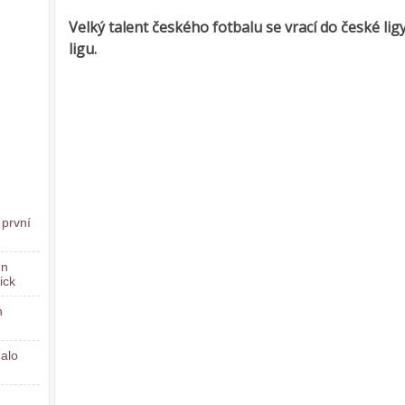
Velký talent českého fotbalu se vrací do české lig
ligu.
 první
en
ick
n
dalo