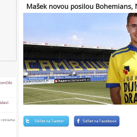
Mašek novou posilou Bohemians, N
končilo
slaví
reklama