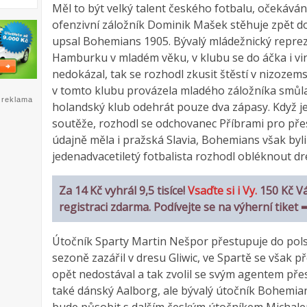
Měl to být velký talent českého fotbalu, očekáván
ofenzivní záložník Dominik Mašek stěhuje zpět do
upsal Bohemians 1905. Bývalý mládežnický repr
Hamburku v mladém věku, v klubu se do áčka i vi
nedokázal, tak se rozhodl zkusit štěstí v nizoz
v tomto klubu provázela mladého záložníka smůla, 
reklama
holandský klub odehrát pouze dva zápasy. Když je
soutěže, rozhodl se odchovanec Příbrami pro přes
údajně měla i pražská Slavia, Bohemians však byli
jedenadvacetiletý fotbalista rozhodl obléknout d
Za 14 Kč vyhrál 9,5 tisíce!
Vsaďte si i Vy.
150 Kč V
registraci zdarma. Podívejte se na výherní tiket
Útočník Sparty Martin Nešpor přestupuje do pol
sezoně zazářil v dresu Gliwic, ve Spartě se však p
opět nedostával a tak zvolil se svým agentem přes
také dánský Aalborg, ale bývalý útočník Bohemian