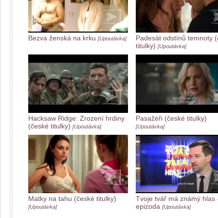
Bezva ženská na krku
Padesát odstínů temnoty 
[Upoutávka]
titulky)
[Upoutávka]
Hacksaw Ridge: Zrození hrdiny
Pasažéři (české titulky)
(české titulky)
[Upoutávka]
[Upoutávka]
Matky na tahu (české titulky)
Tvoje tvář má známý hlas -
epizoda
[Upoutávka]
[Upoutávka]