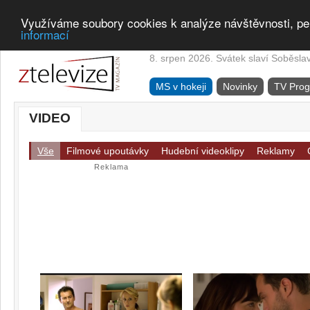
Využíváme soubory cookies k analýze návštěvnosti, pe
informací
8. srpen 2026. Svátek slaví Soběsla
MS v hokeji
Novinky
TV Pro
VIDEO
Vše
Filmové upoutávky
Hudební videoklipy
Reklamy
Reklama