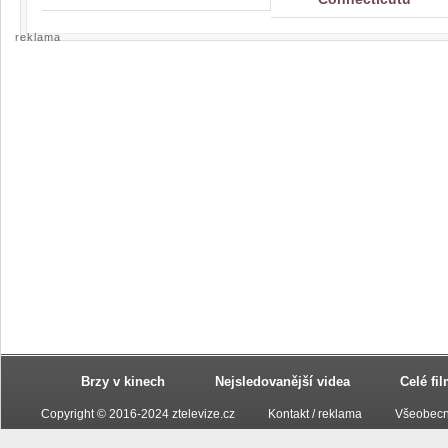
reklama
Brzy v kinech
Nejsledovanější videa
Celé fi
Copyright © 2016-2024 ztelevize.cz
Kontakt / reklama
Všeobecn