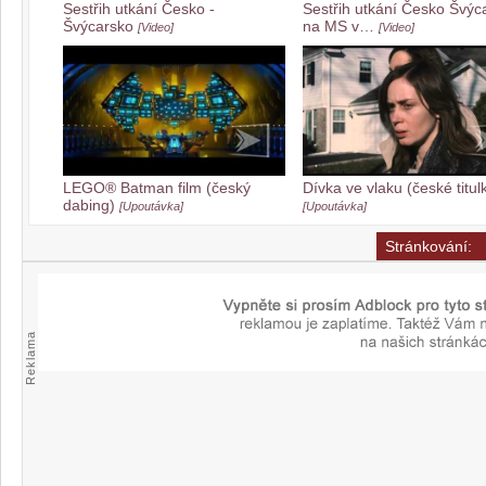
Sestřih utkání Česko -
Sestřih utkání Česko Švýc
Švýcarsko
na MS v…
[Video]
[Video]
LEGO® Batman film (český
Dívka ve vlaku (české titul
dabing)
[Upoutávka]
[Upoutávka]
Stránkování:
Reklama