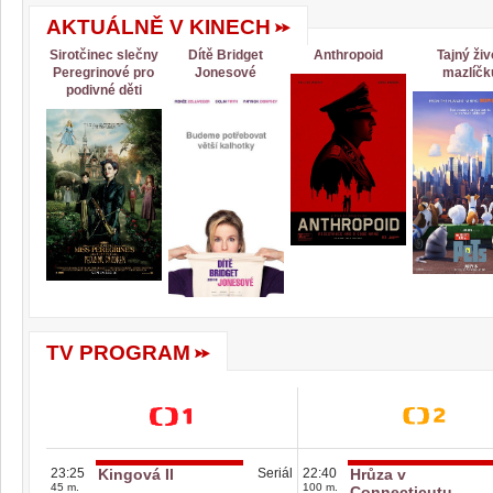
AKTUÁLNĚ V KINECH
Sirotčinec slečny
Dítě Bridget
Anthropoid
Tajný živ
Peregrinové pro
Jonesové
mazlíčk
podivné děti
TV PROGRAM
23:25
Kingová II
Seriál
22:40
Hrůza v
45 m.
100 m.
Connecticutu