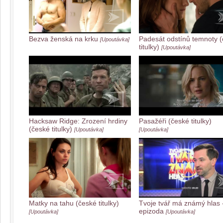
Bezva ženská na krku
Padesát odstínů temnoty 
[Upoutávka]
titulky)
[Upoutávka]
Hacksaw Ridge: Zrození hrdiny
Pasažéři (české titulky)
(české titulky)
[Upoutávka]
[Upoutávka]
Matky na tahu (české titulky)
Tvoje tvář má známý hlas -
epizoda
[Upoutávka]
[Upoutávka]