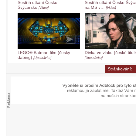
Sestřih utkání Česko -
Sestřih utkání Česko Švýc
Švýcarsko
na MS v…
[Video]
[Video]
LEGO® Batman film (český
Dívka ve vlaku (české titul
dabing)
[Upoutávka]
[Upoutávka]
Stránkování:
Reklama