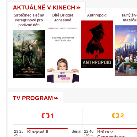
AKTUÁLNĚ V KINECH
Sirotčinec slečny
Dítě Bridget
Anthropoid
Tajný živ
Peregrinové pro
Jonesové
mazlíčk
podivné děti
TV PROGRAM
23:25
Kingová II
Seriál
22:40
Hrůza v
45 m.
100 m.
Connecticutu