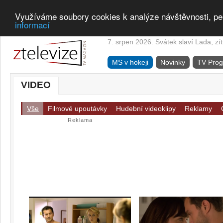
Využíváme soubory cookies k analýze návštěvnosti, pe
informací
7. srpen 2026. Svátek slaví Lada, zí
MS v hokeji
Novinky
TV Pro
VIDEO
Vše
Filmové upoutávky
Hudební videoklipy
Reklamy
Reklama