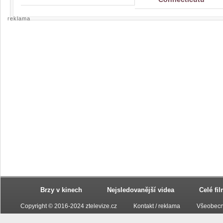
reklama
Brzy v kinech
Nejsledovanější videa
Celé fi
Copyright © 2016-2024 ztelevize.cz
Kontakt / reklama
Všeobecn