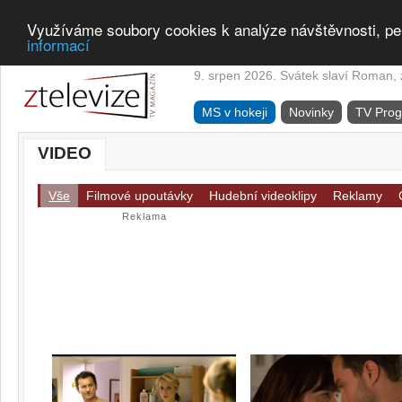
Využíváme soubory cookies k analýze návštěvnosti, pe
informací
9. srpen 2026. Svátek slaví Roman, z
MS v hokeji
Novinky
TV Pro
VIDEO
Vše
Filmové upoutávky
Hudební videoklipy
Reklamy
Reklama