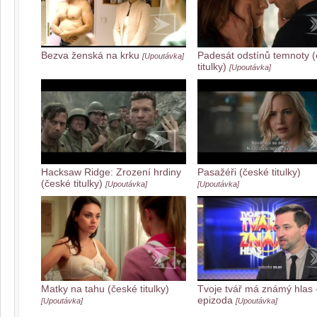
Bezva ženská na krku
Padesát odstínů temnoty 
[Upoutávka]
titulky)
[Upoutávka]
Hacksaw Ridge: Zrození hrdiny
Pasažéři (české titulky)
(české titulky)
[Upoutávka]
[Upoutávka]
Matky na tahu (české titulky)
Tvoje tvář má známý hlas -
epizoda
[Upoutávka]
[Upoutávka]