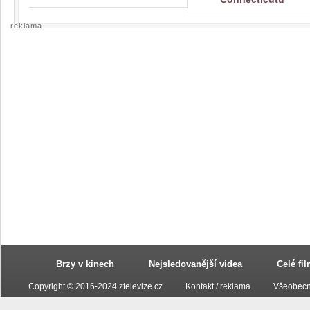
reklama
Brzy v kinech
Nejsledovanější videa
Celé fi
Copyright © 2016-2024 ztelevize.cz
Kontakt / reklama
Všeobecn