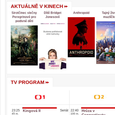
AKTUÁLNĚ V KINECH
Sirotčinec slečny
Dítě Bridget
Anthropoid
Tajný živ
Peregrinové pro
Jonesové
mazlíčk
podivné děti
TV PROGRAM
23:25
Kingová II
Seriál
22:40
Hrůza v
45 m.
100 m.
Connecticutu