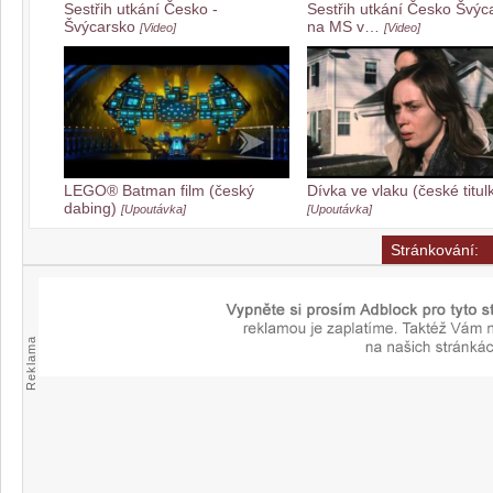
Sestřih utkání Česko -
Sestřih utkání Česko Švýc
Švýcarsko
na MS v…
[Video]
[Video]
LEGO® Batman film (český
Dívka ve vlaku (české titul
dabing)
[Upoutávka]
[Upoutávka]
Stránkování:
Reklama