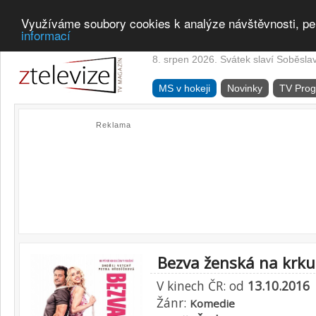
Využíváme soubory cookies k analýze návštěvnosti, pe
informací
8. srpen 2026. Svátek slaví Soběsla
MS v hokeji
Novinky
TV Pro
Reklama
Bezva ženská na krku
V kinech ČR: od
13.10.2016
Žánr:
Komedie