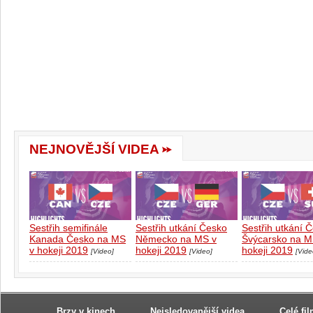
NEJNOVĚJŠÍ VIDEA
Sestřih semifinále
Sestřih utkání Česko
Sestřih utkání 
Kanada Česko na MS
Německo na MS v
Švýcarsko na M
v hokeji 2019
hokeji 2019
hokeji 2019
[Video]
[Video]
[Vide
Brzy v kinech
Nejsledovanější videa
Celé fi