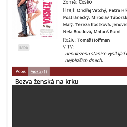
Země:
Česko
Hrají:
,
Ondřej Vetchý
Petra Hř
,
Postránecký
Miroslav Tábors
,
,
Malý
Tereza Kostková
Jenové
,
Nela Boudová
Matouš Ruml
Režie:
Tomáš Hoffman
V TV:
IMDb
nenalezena stanice vysílající
nejbližších dnech.
Popis
Video (1)
Bezva ženská na krku