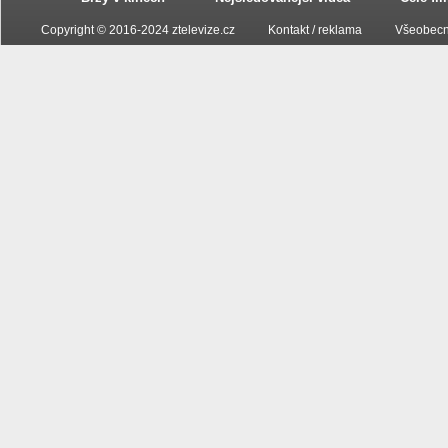
Copyright © 2016-2024 ztelevize.cz
Kontakt / reklama
Všeobecn