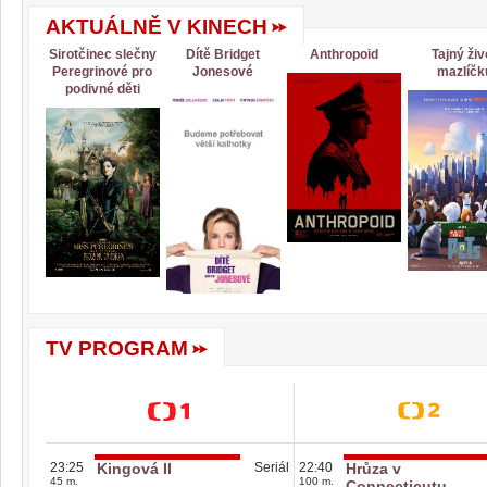
AKTUÁLNĚ V KINECH
Sirotčinec slečny
Dítě Bridget
Anthropoid
Tajný živ
Peregrinové pro
Jonesové
mazlíčk
podivné děti
TV PROGRAM
23:25
Kingová II
Seriál
22:40
Hrůza v
45 m.
100 m.
Connecticutu