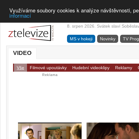
Využíváme soubory cookies k analýze návštěvnosti, pe
informací
8. srpen 2026. Svátek slaví Soběsla
MS v hokeji
Novinky
TV Pro
VIDEO
Vše
Filmové upoutávky
Hudební videoklipy
Reklamy
Reklama