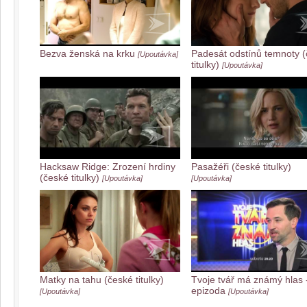
Bezva ženská na krku
Padesát odstínů temnoty 
[Upoutávka]
titulky)
[Upoutávka]
Hacksaw Ridge: Zrození hrdiny
Pasažéři (české titulky)
(české titulky)
[Upoutávka]
[Upoutávka]
Matky na tahu (české titulky)
Tvoje tvář má známý hlas -
epizoda
[Upoutávka]
[Upoutávka]