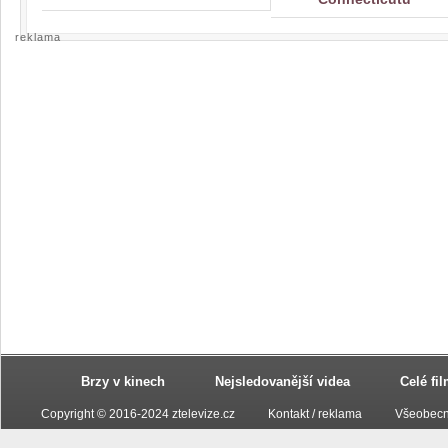
reklama
Brzy v kinech
Nejsledovanější videa
Celé fi
Copyright © 2016-2024 ztelevize.cz
Kontakt / reklama
Všeobecn