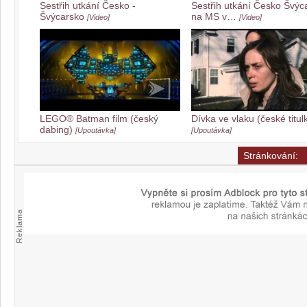
Sestřih utkání Česko -
Sestřih utkání Česko Švýc
Švýcarsko
na MS v…
[Video]
[Video]
LEGO® Batman film (český
Dívka ve vlaku (české titul
dabing)
[Upoutávka]
[Upoutávka]
Stránkování:
Reklama