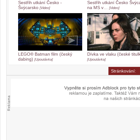
Sestřih utkání Česko -
Sestřih utkání Česko Švýc
Švýcarsko
na MS v…
[Video]
[Video]
LEGO® Batman film (český
Dívka ve vlaku (české titul
dabing)
[Upoutávka]
[Upoutávka]
Stránkování:
Reklama