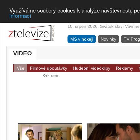
Využíváme soubory cookies k analýze návštěvnosti, pe
informací
10. srpen 2026. Svátek slaví Vavřine
MS v hokeji
Novinky
TV Pro
VIDEO
Vše
Filmové upoutávky
Hudební videoklipy
Reklamy
Reklama