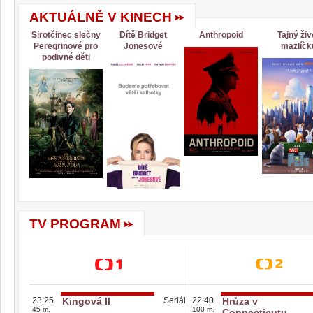
AKTUÁLNĚ V KINECH
Sirotčinec slečny
Dítě Bridget
Anthropoid
Tajný živ
Peregrinové pro
Jonesové
mazlíčk
podivné děti
TV PROGRAM
23:25
Kingová II
Seriál
22:40
Hrůza v
45 m.
100 m.
Connecticutu