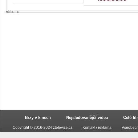
reklama
Brzy v kinech
Nejsledovanější videa
Celé fi
Copyright © 2016-2024 ztelevize.cz
Kontakt / reklama
Všeobecn