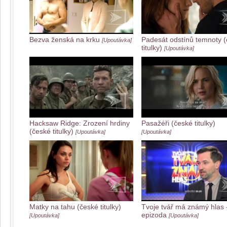
Bezva ženská na krku
Padesát odstínů temnoty 
[Upoutávka]
titulky)
[Upoutávka]
Hacksaw Ridge: Zrození hrdiny
Pasažéři (české titulky)
(české titulky)
[Upoutávka]
[Upoutávka]
Matky na tahu (české titulky)
Tvoje tvář má známý hlas -
epizoda
[Upoutávka]
[Upoutávka]