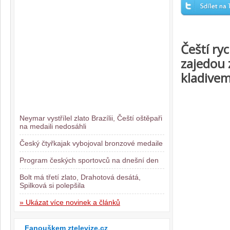
Čeští ry
zajedou 
kladivem
Neymar vystřílel zlato Brazílii, Čeští oštěpaři
na medaili nedosáhli
Český čtyřkajak vybojoval bronzové medaile
Program českých sportovců na dnešní den
Bolt má třetí zlato, Drahotová desátá,
Spilková si polepšila
» Ukázat více novinek a článků
Fanouškem ztelevize.cz