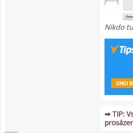
Nikdo tu
➡ TIP: V
prosázen
reklama