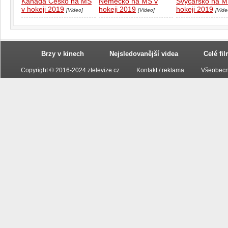
Kanada Česko na MS
Německo na MS v
Švýcarsko na M
v hokeji 2019
hokeji 2019
hokeji 2019
[Video]
[Video]
[Vide
Brzy v kinech
Nejsledovanější videa
Celé fi
Copyright © 2016-2024 ztelevize.cz
Kontakt / reklama
Všeobecn