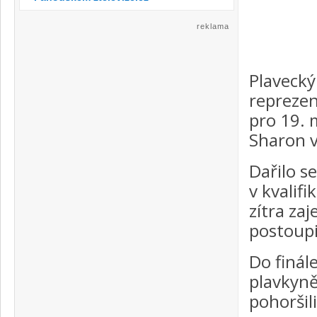
reklama
Plaveck
reprezen
pro 19. 
Sharon 
Dařilo s
v kvalifi
zítra za
postoupi
Do finál
plavkyně
pohoršil