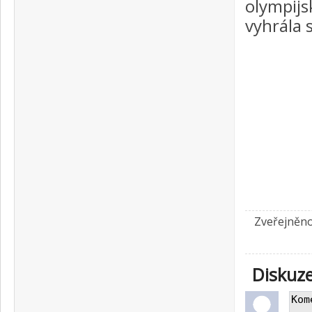
olympijs
vyhrála 
Zveřejněno
Diskuz