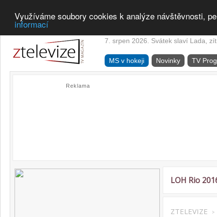
Využíváme soubory cookies k analýze návštěvnosti, pe
informací
7. srpen 2026. Svátek slaví Lada, zí
MS v hokeji
Novinky
TV Pro
Reklama
LOH Rio 201
ZTELEVIZE
>