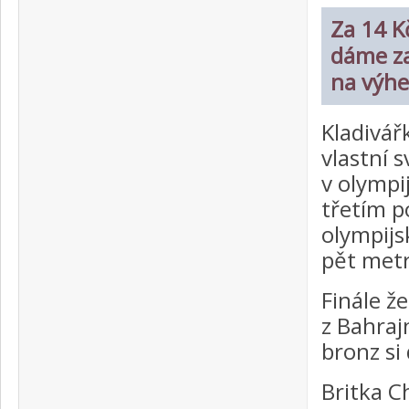
Za 14 Kč
dáme za
na výhe
Kladivář
vlastní s
v olympi
třetím p
olympijs
pět met
Finále ž
z Bahraj
bronz si
Britka C