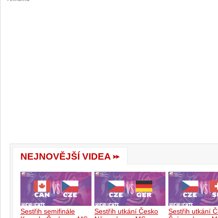
NEJNOVĚJŠÍ VIDEA
Sestřih semifinále
Sestřih utkání Česko
Sestřih utkání 