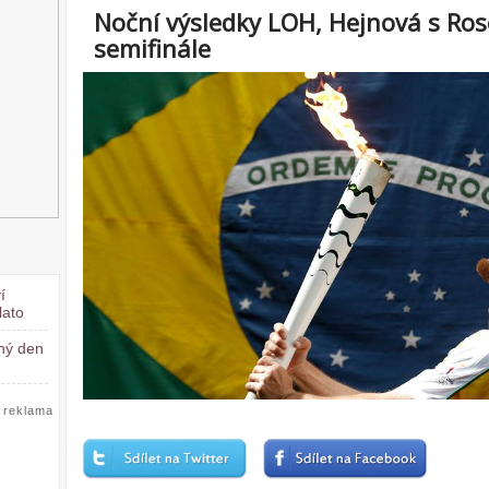
Noční výsledky LOH, Hejnová s Ros
semifinále
í
lato
čný den
reklama