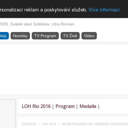
rsonalizaci reklam a poskytování služeb.
Více informací
2026. Svátek slaví Soběslav, zítra Roman.
keji
Novinky
TV Program
TV Živě
Video
LOH Rio 2016
|
Program
|
Medaile
|
ZTELEVIZE
>
LOH 2016
>
NOČNÍ VÝSLEDKY LOH, HEJNOVÁ S ROSOLOVOU