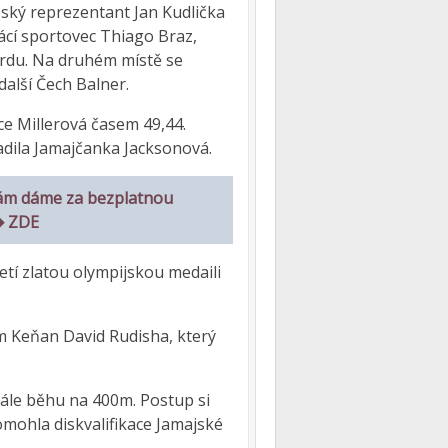
Český reprezentant Jan Kudlička
cí sportovec Thiago Braz,
ordu. Na druhém místě se
 další Čech Balner.
e Millerová časem 49,44.
adila Jamajčanka Jacksonová.
ám dáme za bezplatnou
 ➡ ZDE
řetí zlatou olympijskou medaili
m Keňan David Rudisha, který
ále běhu na 400m. Postup si
omohla diskvalifikace Jamajské