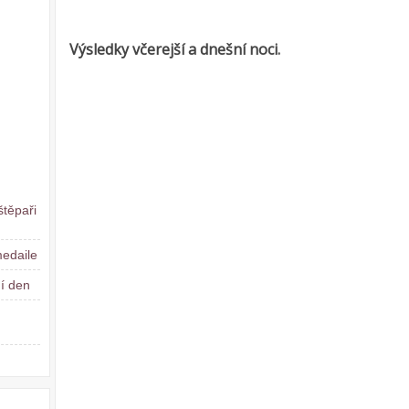
Výsledky včerejší a dnešní noci.
štěpaři
medaile
í den