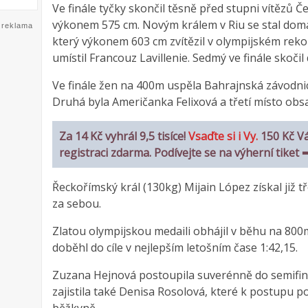
Ve finále tyčky skončil těsně před stupni vítězů 
výkonem 575 cm. Novým králem v Riu se stal domá
reklama
který výkonem 603 cm zvítězil v olympijském rek
umístil Francouz Lavillenie. Sedmý ve finále skočil
Ve finále žen na 400m uspěla Bahrajnská závodnic
Druhá byla Američanka Felixová a třetí místo obs
Za 14 Kč vyhrál 9,5 tisíce!
Vsaďte si i Vy.
150 Kč V
registraci zdarma. Podívejte se na výherní tiket
Řeckořímský král (130kg) Mijain López získal již t
za sebou.
Zlatou olympijskou medaili obhájil v běhu na 800
doběhl do cíle v nejlepším letošním čase 1:42,15.
Zuzana Hejnová postoupila suverénně do semifin
zajistila také Denisa Rosolová, které k postupu p