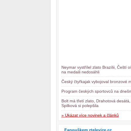
Neymar vystřílel zlato Brazílii, Čeští o
na medaili nedosáhli
Český čtyřkajak vybojoval bronzové 
Program českých sportovců na dnešn
Bolt má třetí zlato, Drahotová desátá,
Spilková si polepšila
» Ukázat více novinek a článků
Fanouškem ztelevize.cz