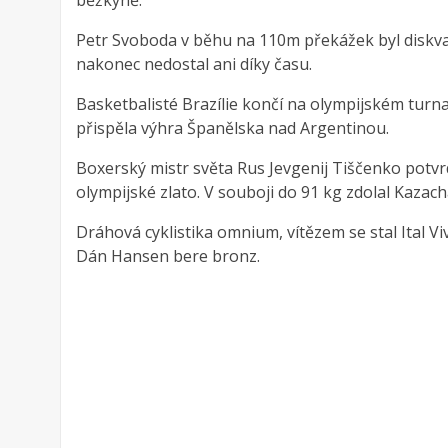
běžkyně.
Petr Svoboda v běhu na 110m překážek byl diskval
nakonec nedostal ani díky času.
Basketbalisté Brazílie končí na olympijském turnaj
přispěla výhra Španělska nad Argentinou.
Boxerský mistr světa Rus Jevgenij Tiščenko potvrdil
olympijské zlato. V souboji do 91 kg zdolal Kazach
Dráhová cyklistika omnium, vítězem se stal Ital Vi
Dán Hansen bere bronz.