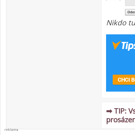
Nikdo tu
➡ TIP: V
prosázen
reklama