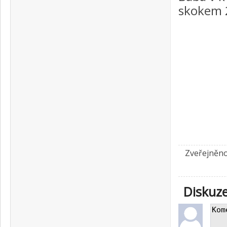
skokem 
Zveřejněno
Diskuz