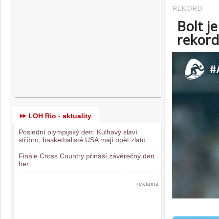
REKORD
Bolt je
rekord
LOH Rio - aktuality
Poslední olympijský den: Kulhavý slaví
stříbro, basketbalisté USA mají opět zlato
Finále Cross Country přináší závěrečný den
her
reklama