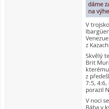
dáme za
na výhe
V trojsk
Ibargüen
Venezuel
z Kazach
Skvělý t
Brit Mur
kterému 
z předeš
7:5, 4:6,
porazil N
V noci se
Bába v kv