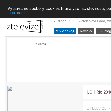
Využíváme soubory cookies k analýze návštěvnosti, pe
informací
7. srpen 2026. Svátek slaví Lada, zí
MS v hokeji
Novinky
TV Pro
Reklama
LOH Rio 201
ZTELEVIZE
>