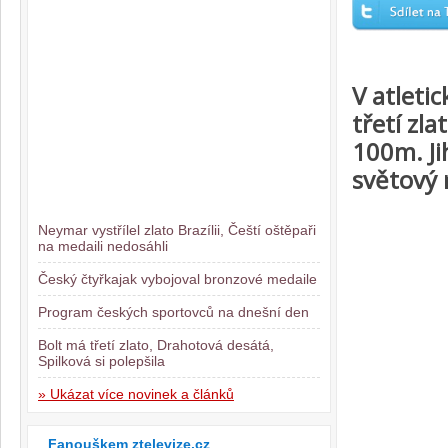
V atletic
třetí zl
100m. Ji
světový 
Neymar vystřílel zlato Brazílii, Čeští oštěpaři
na medaili nedosáhli
Český čtyřkajak vybojoval bronzové medaile
Program českých sportovců na dnešní den
Bolt má třetí zlato, Drahotová desátá,
Spilková si polepšila
» Ukázat více novinek a článků
Fanouškem ztelevize.cz