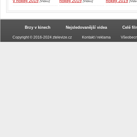
v hokeji 2019
hokeji 2019
hokeji 2019
[Video]
[Video]
[Vide
Brzy v kinech
Nejsledovanější videa
Celé fi
Copyright © 2016-2024 ztelevize.cz
Kontakt / reklama
Všeobecn