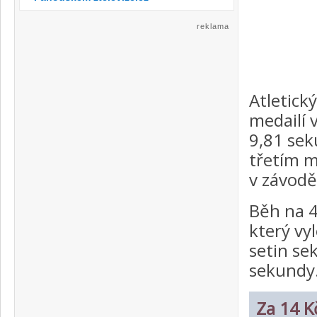
reklama
Atletick
medailí 
9,81 sek
třetím m
v závodě
Běh na 4
který vy
setin se
sekundy
Za 14 Kč