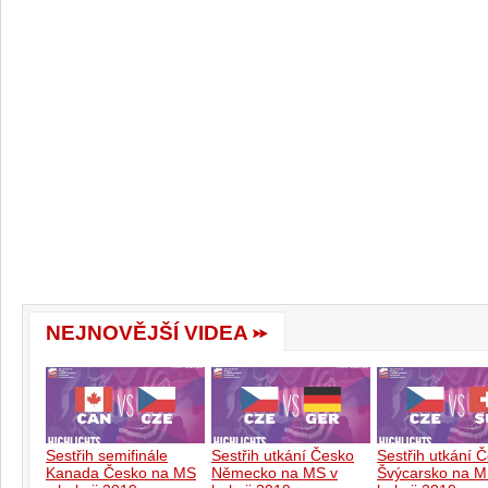
NEJNOVĚJŠÍ VIDEA
Sestřih semifinále
Sestřih utkání Česko
Sestřih utkání 
Kanada Česko na MS
Německo na MS v
Švýcarsko na M