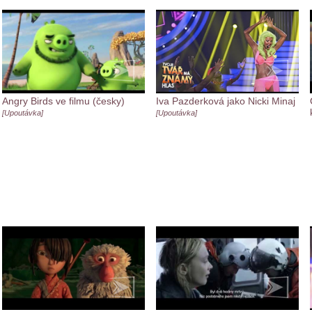
Angry Birds ve filmu (česky)
Iva Pazderková jako Nicki Minaj
[Upoutávka]
[Upoutávka]