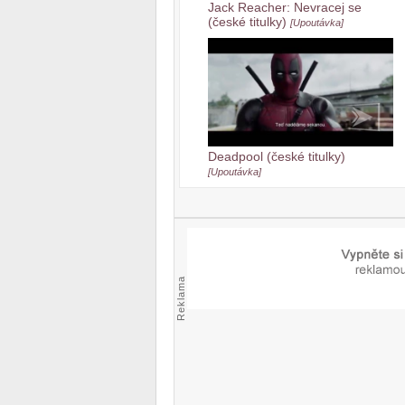
Jack Reacher: Nevracej se
(české titulky)
[Upoutávka]
Deadpool (české titulky)
[Upoutávka]
Reklama