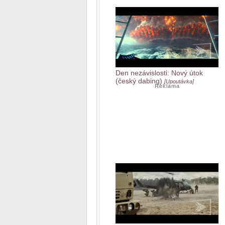
Den nezávislosti: Nový útok
(český dabing)
[Upoutávka]
Reklama