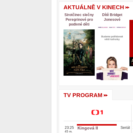
AKTUÁLNĚ V KINECH
Sirotčinec slečny
Dítě Bridget
Peregrinové pro
Jonesové
podivné děti
TV PROGRAM
23:25
Kingová II
Seriál
45 m.