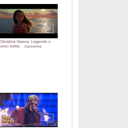
Odvážná Vaiana: Legenda o
konci světa…
[Upoutávka]