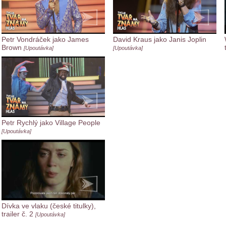
Petr Vondráček jako James
David Kraus jako Janis Joplin
Brown
[Upoutávka]
[Upoutávka]
Petr Rychlý jako Village People
[Upoutávka]
Dívka ve vlaku (české titulky),
trailer č. 2
[Upoutávka]