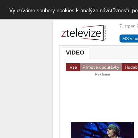
Využíváme soubory cookies k analýze návštěvnosti, pe
7. srpen 
MS v ho
VIDEO
Vše
Filmové upoutávky
Hudebn
Reklama