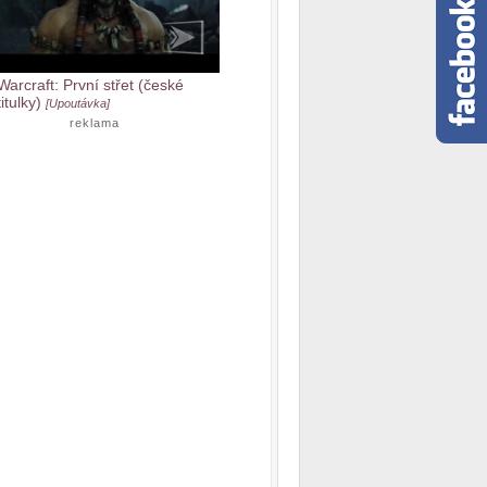
Warcraft: První střet (české
titulky)
[Upoutávka]
reklama