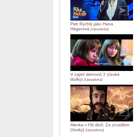
Petr Rychlý jako Hana
Hegerová
[Upoutávka]
V zajetí démonů 2 (české
titulky)
[Upoutávka]
Alenka v říši divů: Za zrcadlem
(česky)
[Upoutávka]