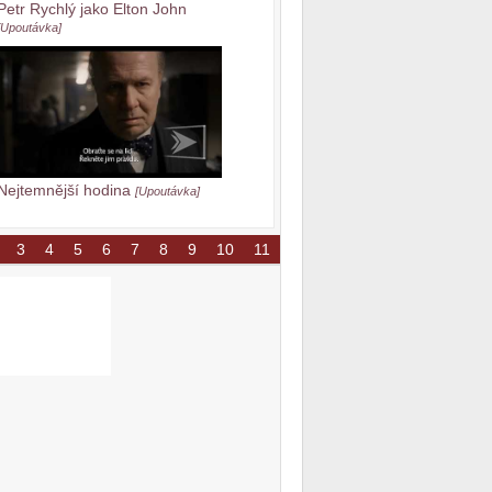
Petr Rychlý jako Elton John
[Upoutávka]
Nejtemnější hodina
[Upoutávka]
3
4
5
6
7
8
9
10
11