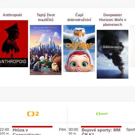
Anthropoid
Tajný život
Čapí
Deepwater
mazlíčků
dobrodružství
Horizon: Moře v
plamenech
22:40
Hrůza v
Film
00:00
Bojové sporty: MM
Sport
100 m.
60 m.
Connecticutu
ČR K1