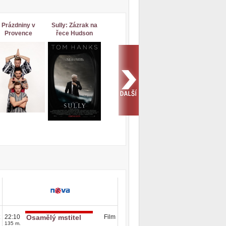
Prázdniny v
Sully: Zázrak na
Provence
řece Hudson
22:10
Osamělý mstitel
Film
23:40
Pečeme podle
Zába
135 m.
45 m.
hvězd