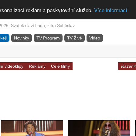
rsonalizaci reklam a poskytování služeb.
Více informací
2026. Svátek slaví Lada, zítra Soběslav.
keji
Novinky
TV Program
TV Živě
Video
í videoklipy
Reklamy
Celé filmy
Řazení: