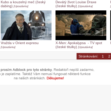
Kubo a kouzelný meč (český
Devátý život Louise Draxe
dabing)
(české titulky)
[Upoutávka]
[Upoutávka]
Vražda v Orient expresu
X-Men: Apokalypsa - TV spot
(české titulky)
[Upoutávka]
[Upoutávka]
Stránkování:
1
2